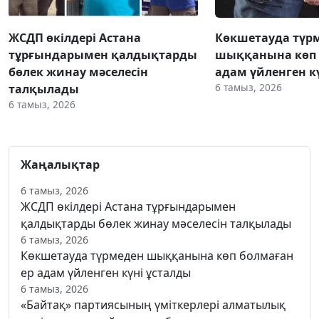
ЖСДП өкілдері Астана
Көкшетауда түр
тұрғындарымен қалдықтарды
шыққанына көп 
бөлек жинау мәселесін
адам үйленген к
6 тамыз, 2026
талқылады
6 тамыз, 2026
Жаңалықтар
6 тамыз, 2026
ЖСДП өкілдері Астана тұрғындарымен
қалдықтарды бөлек жинау мәселесін талқылады
6 тамыз, 2026
Көкшетауда түрмеден шыққанына көп болмаған
ер адам үйленген күні ұсталды
6 тамыз, 2026
«Байтақ» партиясының үміткерлері алматылық