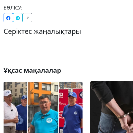
БӨЛІСУ:
Серіктес жаңалықтары
Ұқсас мақалалар