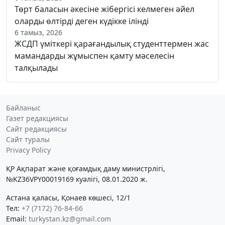
Төрт баласын әкесіне жібергісі келмеген әйел
оларды өлтірді деген күдікке ілінді
6 тамыз, 2026
ЖСДП үміткері қарағандылық студенттермен жас
мамандарды жұмыспен қамту мәселесін
талқылады
Байланыс
Газет редакциясы
Сайт редакциясы
Сайт туралы
Privacy Policy
ҚР Ақпарат және қоғамдық даму министрлігі,
№KZ36VPY00019169 куәлігі, 08.01.2020 ж.
Астана қаласы, Қонаев көшесі, 12/1
Тел:
+7 (7172) 76-84-66
Email:
turkystan.kz@gmail.com