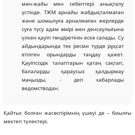
мән-жайы мен себептері анықталу
үстінде. ТЖМ арнайы жабдықталмаған
және шомылуға арналмаған жерлерде
суға түсу адам өмірі мен денсаулығына
үлкен қауіп төндіретінін еске салады. Су
айдындарында тек ресми түрде рұқсат
етілген орындарды таңдау қажет.
Қауіпсіздік талаптарын қатаң сақтап,
балаларды қараусыз қалдырмау
маңызды, - деп хабарлады
ведомстводан.
Қайтыс болған жасөспірімнің үшеуі де – биылғы
мектеп түлектері.