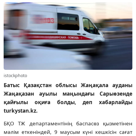
istockphoto
Батыс Қазақстан облысы Жаңақала ауданы
Жаңақазан ауылы маңындағы Сарыөзенде
қайғылы оқиға болды, деп хабарлайды
turkystan.kz.
БҚО ТЖ департаментінің баспасөз қызметінен
мәлім еткеніндей, 9 маусым күні кешкісін сағат