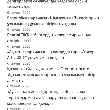
дәрігерлерге сайлауалды бағдарламасын
таныстырды
6 тамыз, 2026
Respublica партиясы «Шымкентмай» кәсіпорын
ұжымының ұсыныс-пікірін тыңдады
6 тамыз, 2026
Белгілі TikTok блогерді тікелей эфир кезінде
өлтіріп кетті
6 тамыз, 2026
«Ақ жол» партиясының кандидаттары «Үркер-
АШ» ЖШС ұжымымен кездесті
6 тамыз, 2026
Қазақстан Халық партиясы Степногорскте
«Қазақалтын» кәсіпорнының ұжымымен пікір
алмасты
6 тамыз, 2026
«Ауыл» партиясы Қарағанды облысында
тұрғындармен ауыл шаруашылығының өзекті
мәселелерін талқылады
6 тамыз, 2026