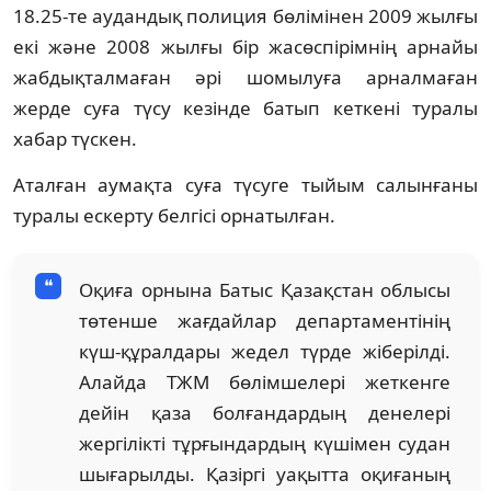
18.25-те аудандық полиция бөлімінен 2009 жылғы
екі және 2008 жылғы бір жасөспірімнің арнайы
жабдықталмаған әрі шомылуға арналмаған
жерде суға түсу кезінде батып кеткені туралы
хабар түскен.
Аталған аумақта суға түсуге тыйым салынғаны
туралы ескерту белгісі орнатылған.
Оқиға орнына Батыс Қазақстан облысы
төтенше жағдайлар департаментінің
күш-құралдары жедел түрде жіберілді.
Алайда ТЖМ бөлімшелері жеткенге
дейін қаза болғандардың денелері
жергілікті тұрғындардың күшімен судан
шығарылды. Қазіргі уақытта оқиғаның