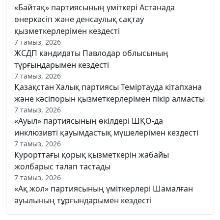
«Байтақ» партиясының үміткері Астанада
өнеркәсіп және денсаулық сақтау
қызметкерлерімен кездесті
7 тамыз, 2026
ЖСДП кандидаты Павлодар облысының
тұрғындарымен кездесті
7 тамыз, 2026
Қазақстан Халық партиясы Теміртауда кітапхана
және кәсіпорын қызметкерлерімен пікір алмасты
7 тамыз, 2026
«Ауыл» партиясының өкілдері ШҚО-да
инклюзивті қауымдастық мүшелерімен кездесті
7 тамыз, 2026
Курорттағы қорық қызметкерін жабайы
жолбарыс талап тастады
7 тамыз, 2026
«Ақ жол» партиясының үміткерлері Шамалған
ауылының тұрғындарымен кездесті