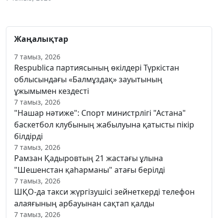
Жаңалықтар
7 тамыз, 2026
Respublica партиясының өкілдері Түркістан
облысындағы «Балмұздақ» зауытының
ұжымымен кездесті
7 тамыз, 2026
"Нашар нәтиже": Спорт министрлігі "Астана"
баскетбол клубының жабылуына қатысты пікір
білдірді
7 тамыз, 2026
Рамзан Қадыровтың 21 жастағы ұлына
"Шешенстан қаһарманы" атағы берілді
7 тамыз, 2026
ШҚО-да такси жүргізушісі зейнеткерді телефон
алаяғының арбауынан сақтап қалды
7 тамыз, 2026