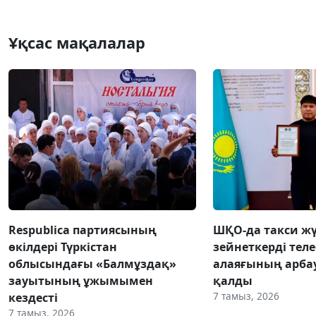
Ұқсас мақалалар
Respublica партиясының
ШҚО-да такси жү
өкілдері Түркістан
зейнеткерді тел
облысындағы «Балмұздақ»
алаяғының арба
зауытының ұжымымен
қалды
7 тамыз, 2026
кездесті
7 тамыз, 2026