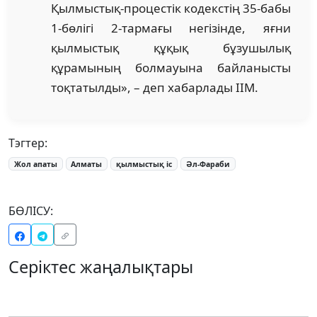
Қылмыстық-процестік кодекстің 35-бабы
1-бөлігі 2-тармағы негізінде, яғни
қылмыстық құқық бұзушылық
құрамының болмауына байланысты
тоқтатылды», – деп хабарлады ІІМ.
Тэгтер:
Жол апаты
Алматы
қылмыстық іс
Әл-Фараби
БӨЛІСУ:
Серіктес жаңалықтары