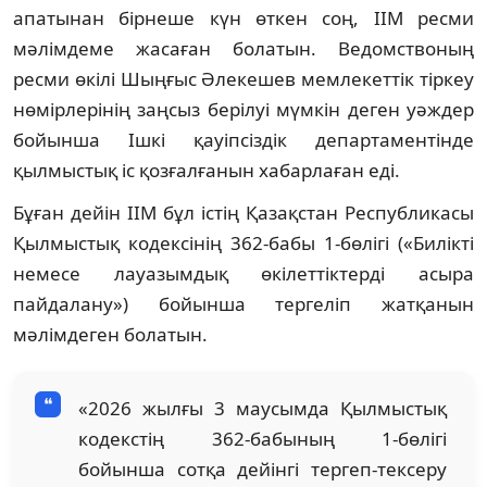
апатынан бірнеше күн өткен соң, ІІМ ресми
мәлімдеме жасаған болатын. Ведомствоның
ресми өкілі Шыңғыс Әлекешев мемлекеттік тіркеу
нөмірлерінің заңсыз берілуі мүмкін деген уәждер
бойынша Ішкі қауіпсіздік департаментінде
қылмыстық іс қозғалғанын хабарлаған еді.
Бұған дейін ІІМ бұл істің Қазақстан Республикасы
Қылмыстық кодексінің 362-бабы 1-бөлігі («Билікті
немесе лауазымдық өкілеттіктерді асыра
пайдалану») бойынша тергеліп жатқанын
мәлімдеген болатын.
«2026 жылғы 3 маусымда Қылмыстық
кодекстің 362-бабының 1-бөлігі
бойынша сотқа дейінгі тергеп-тексеру