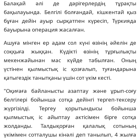
Балақай әлі де дәрігерлердің тұрақты
бақылауында. Белгілі болғандай, кішкентай қыз
бұған дейін ауыр сырқатпен күресіп, Түркияда
бауырына операция жасалған.
Ашуға мінген ер адам сол күні өзінің әйелін де
соққыға жыққан. Күдікті өзінің тұрғылықты
мекенжайынан мас күйде табылған. Оның
үстінен қылмыстық іс қозғалып, туғандарына
қатыгездік танытқаны үшін сот үкім кесті.
"Оқиғаға байланысты азаптау және ұрып-соғу
белгілері бойынша сотқа дейінгі тергеп-тексеру
жүргізілді. Тергеу қорытындысы бойынша
қылмыстық іс айыптау актісімен бірге сотқа
жолданды. Талдықорған қалалық сотының
үкімімен сотталушы кінәлі деп танылып, 4 жылға