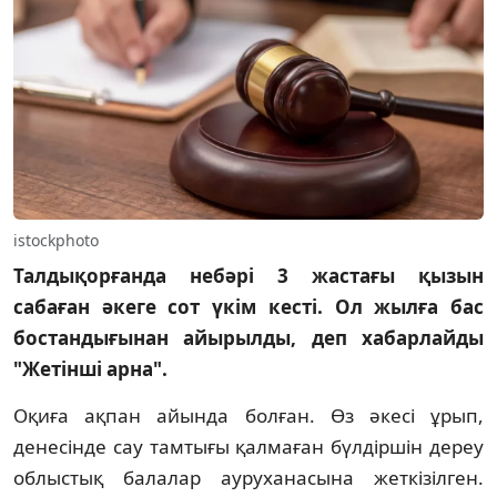
istockphoto
Талдықорғанда небәрі 3 жастағы қызын
сабаған әкеге сот үкім кесті. Ол жылға бас
бостандығынан айырылды, деп хабарлайды
"Жетінші арна".
Оқиға ақпан айында болған. Өз әкесі ұрып,
денесінде сау тамтығы қалмаған бүлдіршін дереу
облыстық балалар ауруханасына жеткізілген.