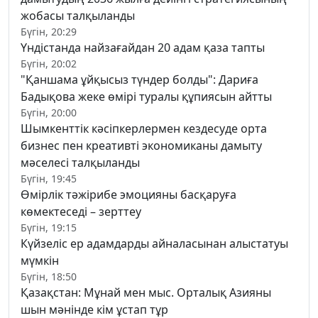
жобасы талқыланды
Бүгін, 20:29
Үндістанда найзағайдан 20 адам қаза тапты
Бүгін, 20:02
"Қаншама ұйқысыз түндер болды": Дариға
Бадықова жеке өмірі туралы құпиясын айтты
Бүгін, 20:00
Шымкенттік кәсіпкерлермен кездесуде орта
бизнес пен креативті экономиканы дамыту
мәселесі талқыланды
Бүгін, 19:45
Өмірлік тәжірибе эмоцияны басқаруға
көмектеседі – зерттеу
Бүгін, 19:15
Күйзеліс ер адамдарды айналасынан алыстатуы
мүмкін
Бүгін, 18:50
Қазақстан: Мұнай мен мыс. Орталық Азияны
шын мәнінде кім ұстап тұр