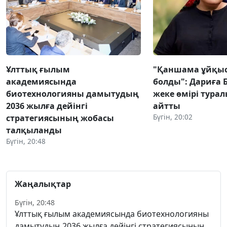
Ұлттық ғылым
"Қаншама ұйқыс
академиясында
болды": Дариға
биотехнологияны дамытудың
жеке өмірі тура
2036 жылға дейінгі
айтты
Бүгін, 20:02
стратегиясының жобасы
талқыланды
Бүгін, 20:48
Жаңалықтар
Бүгін, 20:48
Ұлттық ғылым академиясында биотехнологияны
дамытудың 2036 жылға дейінгі стратегиясының