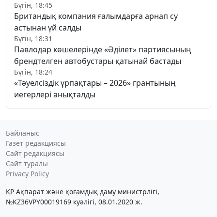
Бүгін, 18:45
Британдық компания ғалымдарға арнап су
астынан үй салды
Бүгін, 18:31
Павлодар көшелерінде «Әділет» партиясының
брендтелген автобустары қатынай бастады
Бүгін, 18:24
«Тәуелсіздік ұрпақтары – 2026» грантының
иегерлері анықталды
Байланыс
Газет редакциясы
Сайт редакциясы
Сайт туралы
Privacy Policy
ҚР Ақпарат және қоғамдық даму министрлігі,
№KZ36VPY00019169 куәлігі, 08.01.2020 ж.