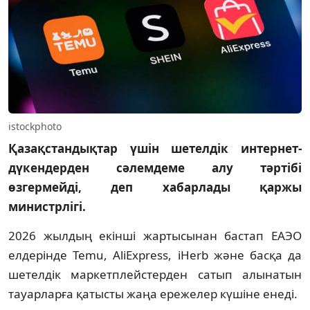
istockphoto
Қазақстандықтар үшін шетелдік интернет-
дүкендерден сәлемдеме алу тәртібі
өзгермейді, деп хабарлады қаржы
министрлігі.
2026 жылдың екінші жартысынан бастап ЕАЭО
елдерінде Temu, AliExpress, iHerb және басқа да
шетелдік маркетплейстерден сатып алынатын
тауарларға қатысты жаңа ережелер күшіне енеді.