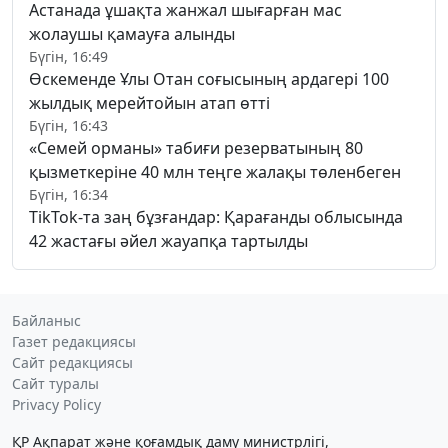
Астанада ұшақта жанжал шығарған мас
жолаушы қамауға алынды
Бүгін, 16:49
Өскеменде Ұлы Отан соғысының ардагері 100
жылдық мерейтойын атап өтті
Бүгін, 16:43
«Семей орманы» табиғи резерватының 80
қызметкеріне 40 млн теңге жалақы төленбеген
Бүгін, 16:34
TikTok-та заң бұзғандар: Қарағанды облысында
42 жастағы әйел жауапқа тартылды
Байланыс
Газет редакциясы
Сайт редакциясы
Сайт туралы
Privacy Policy
ҚР Ақпарат және қоғамдық даму министрлігі,