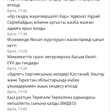
өткізді
Бүгін, 17:42
«Әр сөздің жауапкершілігі бар»: Адвокат Нұрай
Серікбайдың өліміне қатысты жазба жазған
адамға арыз жазды
Бүгін, 17:39
Өскеменде Nissan жүргізушісі жасөспірімді қағып
кетті
Бүгін, 17:23
Мемлекеттік грант иегерлерінің басым бөлігі
ЕҰУ-ды таңдады
Бүгін, 17:20
«Әділет» партиясының өкілдері Қостанай, Ұлытау
және Түркістан облыстарында еңбек
ұжымдарымен ашық кездесу өткізді
Бүгін, 17:18
Қыз ұзатқан Төреғали Төреәлінің қарындасы
көпшіліктің сынына қалды (ВИДЕО)
Бүгін, 17:05