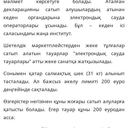
мәлімет көрсетуге болады. Аталған
декларацияны сатып алушылардың атынан
кеден органдарына электрондық сауда
операторлары ұсынады. Бұл – кеден ісі
саласындағы жаңа институт.
Шетелдік маркетплейстерден жеке тұлғалар
сатып алатын тауарлар "электрондық сауда
тауарлары" атты жеке санатқа жатқызылады.
Сонымен қатар салмақтық шек (31 кг) алынып
тасталады. Ал бажсыз әкелу лимиті 200 еуро
деңгейінде сақталады.
Өзгерістер негізінен құны жоғары сатып алуларға
қатысты болады. Егер тауар құны 200 еуродан
асса: