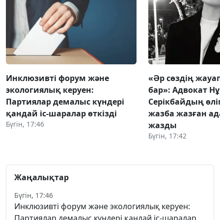
Инклюзивті форум және
«Әр сөздің жауап
экологиялық керуен:
бар»: Адвокат Н
Партиялар демалыс күндері
Серікбайдың өлі
қандай іс-шаралар өткізді
жазба жазған ад
Бүгін, 17:46
жазды
Бүгін, 17:42
Жаңалықтар
Бүгін, 17:46
Инклюзивті форум және экологиялық керуен:
Партиялар демалыс күндері қандай іс-шаралар