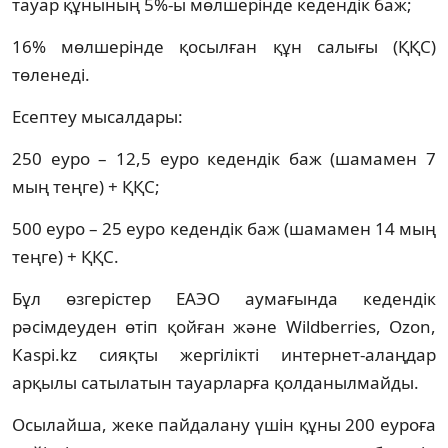
тауар құнының 5%-ы мөлшерінде кедендік баж;
16% мөлшерінде қосылған құн салығы (ҚҚС)
төленеді.
Есептеу мысалдары:
250 еуро – 12,5 еуро кедендік баж (шамамен 7
мың теңге) + ҚҚС;
500 еуро – 25 еуро кедендік баж (шамамен 14 мың
теңге) + ҚҚС.
Бұл өзгерістер ЕАЭО аумағында кедендік
рәсімдеуден өтіп қойған және Wildberries, Ozon,
Kaspi.kz сияқты жергілікті интернет-алаңдар
арқылы сатылатын тауарларға қолданылмайды.
Осылайша, жеке пайдалану үшін құны 200 еуроға