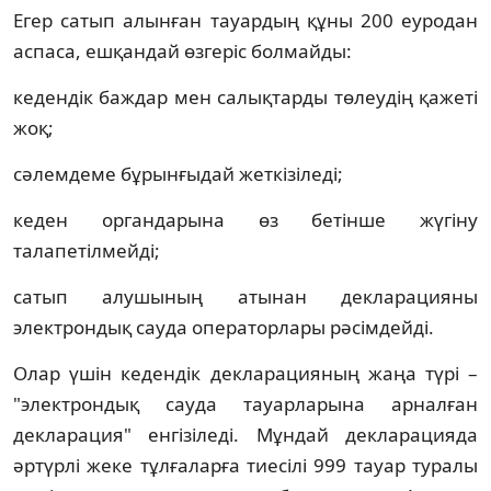
Егер сатып алынған тауардың құны 200 еуродан
аспаса, ешқандай өзгеріс болмайды:
кедендік баждар мен салықтарды төлеудің қажеті
жоқ;
сәлемдеме бұрынғыдай жеткізіледі;
кеден органдарына өз бетінше жүгіну
талапетілмейді;
сатып алушының атынан декларацияны
электрондық сауда операторлары рәсімдейді.
Олар үшін кедендік декларацияның жаңа түрі –
"электрондық сауда тауарларына арналған
декларация" енгізіледі. Мұндай декларацияда
әртүрлі жеке тұлғаларға тиесілі 999 тауар туралы