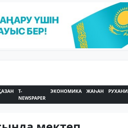
ҚАЗАН
T-
ЭКОНОМИКА
ЖАҺАН
РУХАНИ
NEWSPAPER
сында мектеп