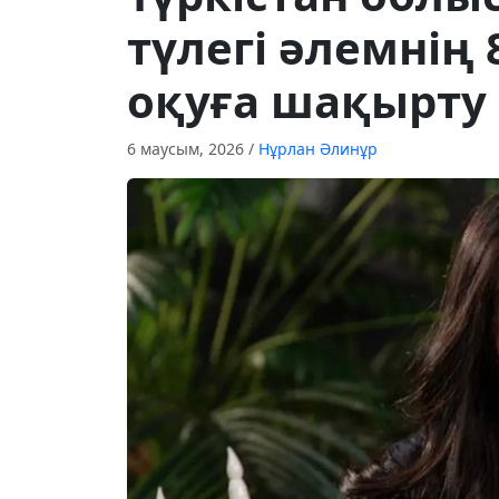
түлегі әлемнің
оқуға шақырту
6 маусым, 2026
/
Нұрлан Әлинұр