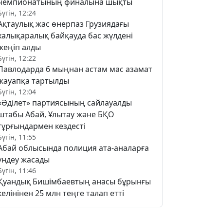
чемпионатының финалына шықты
Бүгін, 12:24
Ақтаулық жас өнерпаз Грузиядағы
халықаралық байқауда бас жүлдені
жеңіп алды
Бүгін, 12:22
Павлодарда 6 мыңнан астам мас азамат
жауапқа тартылды
Бүгін, 12:04
«Әділет» партиясының сайлауалды
штабы Абай, Ұлытау және БҚО
тұрғындармен кездесті
Бүгін, 11:55
Абай облысында полиция ата-аналарға
үндеу жасады
Бүгін, 11:46
Қуандық Бишімбаевтың анасы бұрынғы
келінінен 25 млн теңге талап етті