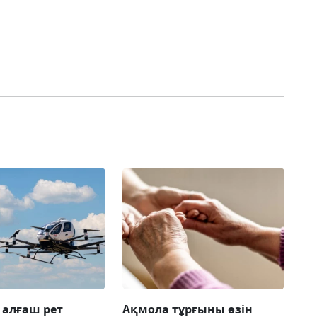
 алғаш рет
Ақмола тұрғыны өзін