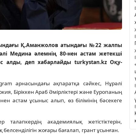
нындағы Қ.Аманжолов атындағы №22 жалпы
рәлі Медина әлемнің 80-нен астам жетекші
с алды, деп хабарлайды turkystan.kz Оқу-
legram арнасындағы ақпаратқа сәйкес, Нұрәлі
кия, Біріккен Араб Әмірліктері және Еуропаның
ен астам ұсыныс алып, өз білімінің бәсекеге
р талапкердің академиялық жетістіктерін,
белсенділігін жоғары бағалап, грант ұсынған.