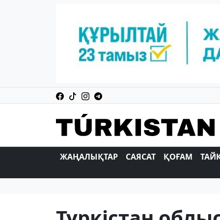
ЖАҢАЛЫҚТАР
САЯСАТ
ҚОҒАМ
ТАЙ
Түркістан облы