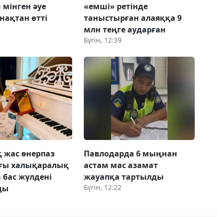
мінген әуе
«емші» ретінде
нақтан өтті
таныстырған алаяққа 9
млн теңге аударған
Бүгін, 12:39
 жас өнерпаз
Павлодарда 6 мыңнан
ағы халықаралық
астам мас азамат
 бас жүлдені
жауапқа тартылды
Бүгін, 12:22
ды