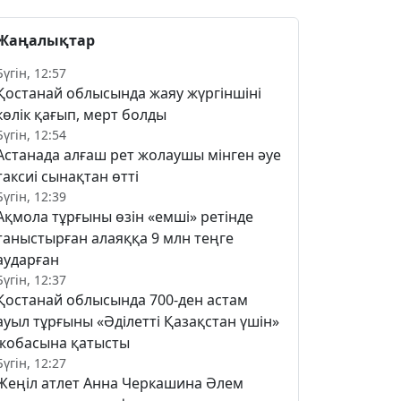
Жаңалықтар
Бүгін, 12:57
Қостанай облысында жаяу жүргіншіні
көлік қағып, мерт болды
Бүгін, 12:54
Астанада алғаш рет жолаушы мінген әуе
таксиі сынақтан өтті
Бүгін, 12:39
Ақмола тұрғыны өзін «емші» ретінде
таныстырған алаяққа 9 млн теңге
аударған
Бүгін, 12:37
Қостанай облысында 700-ден астам
ауыл тұрғыны «Әділетті Қазақстан үшін»
жобасына қатысты
Бүгін, 12:27
Жеңіл атлет Анна Черкашина Әлем