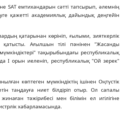
не SAT емтихандарын сәтті тапсырып, әлемнің
уге қажетті академиялық дайындық деңгейін
ардың қатарынан көрініп, ғылыми, зияткерлік
 қатысты. Ағылшын тілі пәнінен "Жасанды
 мүмкіндіктері" тақырыбындағы республикалық
 І орын иеленіп, республикалық "Ой зерек"
ынылған көптеген мүмкіндіктің ішінен Оңтүстік
етін таңдауға ниет білдіріп отыр. Ол сапалы
жинаған тәжірибесі мен білімін ел игілігіне
нистрлік хабарламасында.