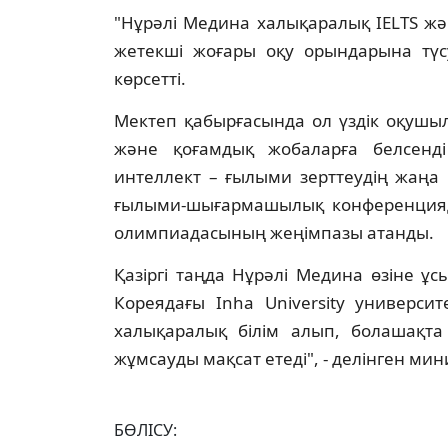
"Нұрәлі Медина халықаралық IELTS жә
жетекші жоғары оқу орындарына түс
көрсетті.
Мектеп қабырғасында ол үздік оқушыл
және қоғамдық жобаларға белсенді
интеллект – ғылыми зерттеудің жаңа
ғылыми-шығармашылық конференцияда
олимпиадасының жеңімпазы атанды.
Қазіргі таңда Нұрәлі Медина өзіне ұс
Кореядағы Inha University университ
халықаралық білім алып, болашақта 
жұмсауды мақсат етеді", - делінген ми
БӨЛІСУ: