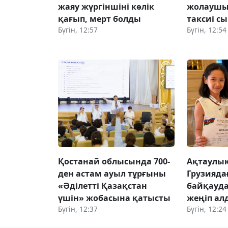
жаяу жүргіншіні көлік
жолаушы 
қағып, мерт болды
таксиі сы
Бүгін, 12:57
Бүгін, 12:54
Қостанай облысында 700-
Ақтаулық
ден астам ауыл тұрғыны
Грузияд
«Әділетті Қазақстан
байқауда
үшін» жобасына қатысты
жеңіп ал
Бүгін, 12:37
Бүгін, 12:24