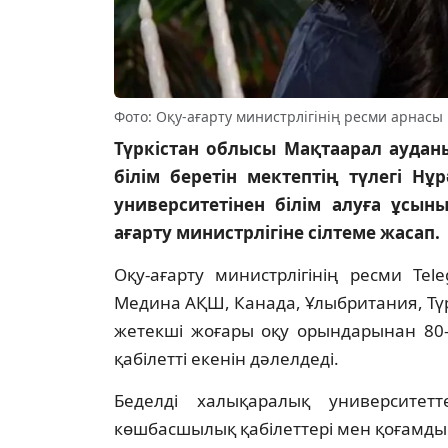
Фото: Оқу-ағарту министрлігінің ресми арнасы
Түркістан облысы Мақтаарал ауда
білім беретін мектептің түлегі Нұ
университетінен білім алуға ұсыны
ағарту министрлігіне сілтеме жасап.
Оқу-ағарту министрлігінің ресми Te
Медина АҚШ, Канада, Ұлыбритания, Түр
жетекші жоғары оқу орындарынан 80-н
қабілетті екенін дәлелдеді.
Беделді халықаралық университетте
көшбасшылық қабілеттері мен қоғамдық 