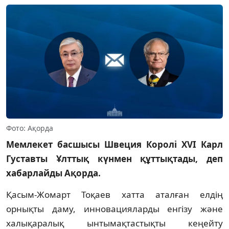
Фото: Ақорда
Мемлекет басшысы Швеция Королі XVI Карл
Густавты Ұлттық күнмен құттықтады, деп
хабарлайды Ақорда.
Қасым-Жомарт Тоқаев хатта аталған елдің
орнықты даму, инновацияларды енгізу және
халықаралық ынтымақтастықты кеңейту