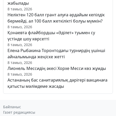
жабылады
8 тамыз, 2026
Неліктен 120 балл грант алуға әрдайым кепілдік
бермейді, ал 100 балл жеткілікті болуы мүмкін?
8 тамыз, 2026
Қонаевта флайбордшы «Әділет» туымен су
үстінде шоу көрсетті
8 тамыз, 2026
Елена Рыбакина Торонтодағы турнирдің үшінші
айналымында жеңіске жетті
8 тамыз, 2026
Лионель Мессидің әкесі Хорхе Месси көз жұмды
8 тамыз, 2026
Астананың бас санитариялық дәрігері вакцинаға
қатысты мәлімдеме жасады
Байланыс
Газет редакциясы