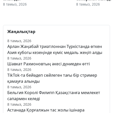
8 тамыз, 2026
8 тамыз, 2026
Жаңалықтар
8 тамыз, 2026
Арлан Жаңабай триатлоннан Түркістанда өткен
Азия кубогы кезеңінде күміс медаль жеңіп алды
8 тамыз, 2026
Шавкат Рахмоновтың әкесі дүниеден өтті
8 тамыз, 2026
TikTok-та бейәдеп сөйлеген тағы бір стример
қамауға алынды
8 тамыз, 2026
Бельгия Королі Филипп Қазақстанға мемлекет
сапармен келеді
8 тамыз, 2026
Астанада Қорғалжын тас жолы ішінара