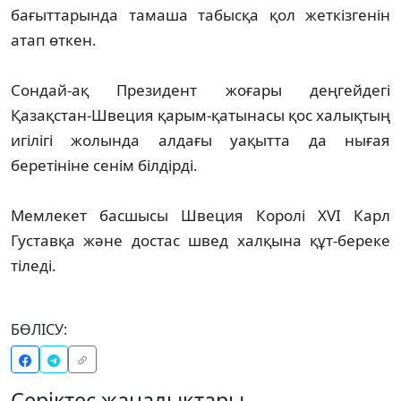
бағыттарында тамаша табысқа қол жеткізгенін
атап өткен.
Сондай-ақ Президент жоғары деңгейдегі
Қазақстан-Швеция қарым-қатынасы қос халықтың
игілігі жолында алдағы уақытта да нығая
беретініне сенім білдірді.
Мемлекет басшысы Швеция Королі XVI Карл
Густавқа және достас швед халқына құт-береке
тіледі.
БӨЛІСУ:
Серіктес жаңалықтары