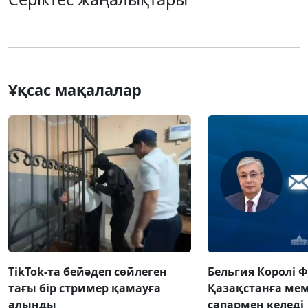
Ұқсас мақалалар
TikTok-та бейәдеп сөйлеген
Бельгия Королі 
тағы бір стример қамауға
Қазақстанға ме
алынды
сапармен келеді