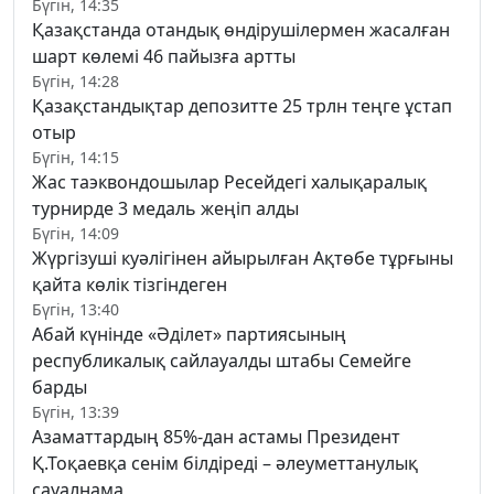
Бүгін, 14:35
Қазақстанда отандық өндірушілермен жасалған
шарт көлемі 46 пайызға артты
Бүгін, 14:28
Қазақстандықтар депозитте 25 трлн теңге ұстап
отыр
Бүгін, 14:15
Жас таэквондошылар Ресейдегі халықаралық
турнирде 3 медаль жеңіп алды
Бүгін, 14:09
Жүргізуші куәлігінен айырылған Ақтөбе тұрғыны
қайта көлік тізгіндеген
Бүгін, 13:40
Абай күнінде «Әділет» партиясының
республикалық сайлауалды штабы Семейге
барды
Бүгін, 13:39
Азаматтардың 85%-дан астамы Президент
Қ.Тоқаевқа сенім білдіреді – әлеуметтанулық
сауалнама