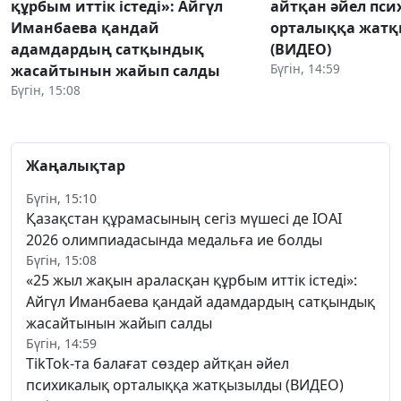
құрбым иттік істеді»: Айгүл
айтқан әйел пс
Иманбаева қандай
орталыққа жат
адамдардың сатқындық
(ВИДЕО)
Бүгін, 14:59
жасайтынын жайып салды
Бүгін, 15:08
Жаңалықтар
Бүгін, 15:10
Қазақстан құрамасының сегіз мүшесі де IOAI
2026 олимпиадасында медальға ие болды
Бүгін, 15:08
«25 жыл жақын араласқан құрбым иттік істеді»:
Айгүл Иманбаева қандай адамдардың сатқындық
жасайтынын жайып салды
Бүгін, 14:59
TikTok-та балағат сөздер айтқан әйел
психикалық орталыққа жатқызылды (ВИДЕО)