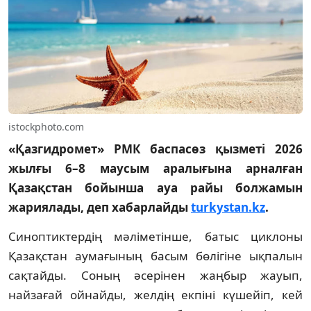
istockphoto.com
«Қазгидромет» РМК баспасөз қызметі 2026
жылғы 6–8 маусым аралығына арналған
Қазақстан бойынша ауа райы болжамын
жариялады, деп хабарлайды
turkystan.kz
.
Синоптиктердің мәліметінше, батыс циклоны
Қазақстан аумағының басым бөлігіне ықпалын
сақтайды. Соның әсерінен жаңбыр жауып,
найзағай ойнайды, желдің екпіні күшейіп, кей