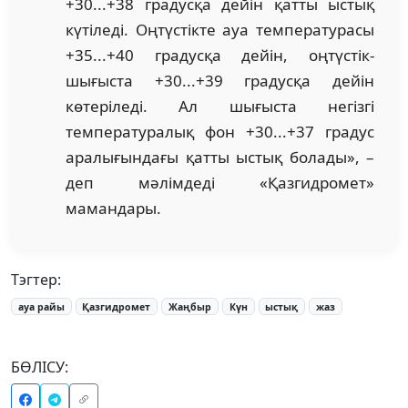
+30...+38 градусқа дейін қатты ыстық
күтіледі. Оңтүстікте ауа температурасы
+35...+40 градусқа дейін, оңтүстік-
шығыста +30...+39 градусқа дейін
көтеріледі. Ал шығыста негізгі
температуралық фон +30...+37 градус
аралығындағы қатты ыстық болады», –
деп мәлімдеді «Қазгидромет»
мамандары.
Тэгтер:
ауа райы
Қазгидромет
Жаңбыр
Күн
ыстық
жаз
БӨЛІСУ: