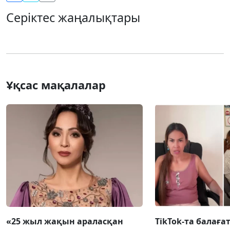
Серіктес жаңалықтары
Ұқсас мақалалар
«25 жыл жақын араласқан
TikTok-та балаға