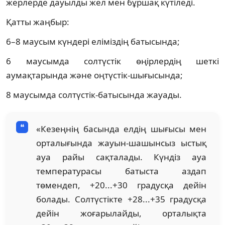
жерлерде дауылды жел мен бұршақ күтіледі.
Қатты жаңбыр:
6–8 маусым күндері еліміздің батысында;
6 маусымда солтүстік өңірлердің шеткі
аумақтарында және оңтүстік-шығысында;
8 маусымда солтүстік-батысында жауады.
«Кезеңнің басында елдің шығысы мен
орталығында жауын-шашынсыз ыстық
ауа райы сақталады. Күндіз ауа
температурасы батыста аздап
төмендеп, +20...+30 градусқа дейін
болады. Солтүстікте +28...+35 градусқа
дейін жоғарылайды, орталықта