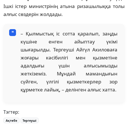
Ішкі істер министрінің атына ризашылыққа толы
алғыс сөздерін жолдады.
– Қылмыстық іс сотта қаралып, заңды
күшіне енген айыптау үкімі
шығарылды. Тергеуші Айгүл Акиловаға
жоғары кәсібилігі мен қызметіне
адалдығы үшін алғысымызды
жеткіземіз. Мұндай мамандығын
сүйген, үлгілі қызметкерлер зор
құрметке лайық, – делінген алғыс хатта.
Тэгтер:
Ақтөбе
Тергеуші