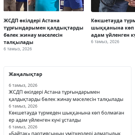
ЖСДП өкілдері Астана
Көкшетауда түр
тұрғындарымен қалдықтарды
шыққанына көп 
бөлек жинау мәселесін
адам үйленген к
6 тамыз, 2026
талқылады
6 тамыз, 2026
Жаңалықтар
6 тамыз, 2026
ЖСДП өкілдері Астана тұрғындарымен
қалдықтарды бөлек жинау мәселесін талқылады
6 тамыз, 2026
Көкшетауда түрмеден шыққанына көп болмаған
ер адам үйленген күні ұсталды
6 тамыз, 2026
«Байтақ» партиясының үміткерлері алматылық