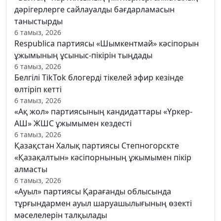
дәрігерлерге сайлауалды бағдарламасын
таныстырды
6 тамыз, 2026
Respublica партиясы «Шымкентмай» кәсіпорын
ұжымының ұсыныс-пікірін тыңдады
6 тамыз, 2026
Белгілі TikTok блогерді тікелей эфир кезінде
өлтіріп кетті
6 тамыз, 2026
«Ақ жол» партиясының кандидаттары «Үркер-
АШ» ЖШС ұжымымен кездесті
6 тамыз, 2026
Қазақстан Халық партиясы Степногорскте
«Қазақалтын» кәсіпорнының ұжымымен пікір
алмасты
6 тамыз, 2026
«Ауыл» партиясы Қарағанды облысында
тұрғындармен ауыл шаруашылығының өзекті
мәселелерін талқылады