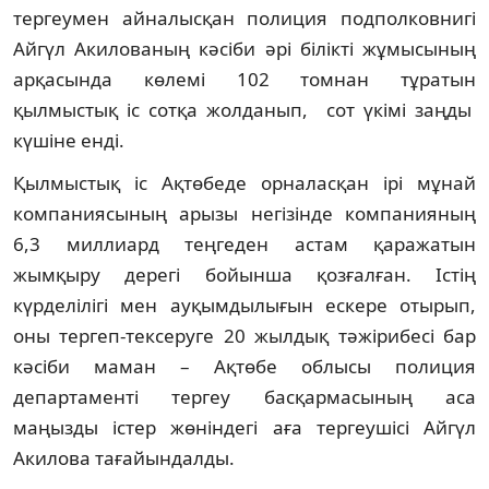
тергеумен айналысқан полиция подполковнигі
Айгүл Акилованың кәсіби әрі білікті жұмысының
арқасында көлемі 102 томнан тұратын
қылмыстық іс сотқа жолданып, сот үкімі заңды
күшіне енді.
Қылмыстық іс Ақтөбеде орналасқан ірі мұнай
компаниясының арызы негізінде компанияның
6,3 миллиард теңгеден астам қаражатын
жымқыру дерегі бойынша қозғалған. Істің
күрделілігі мен ауқымдылығын ескере отырып,
оны тергеп-тексеруге 20 жылдық тәжірибесі бар
кәсіби маман – Ақтөбе облысы полиция
департаменті тергеу басқармасының аса
маңызды істер жөніндегі аға тергеушісі Айгүл
Акилова тағайындалды.