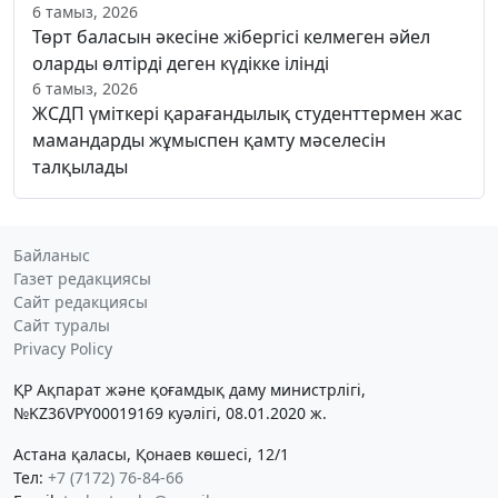
6 тамыз, 2026
Төрт баласын әкесіне жібергісі келмеген әйел
оларды өлтірді деген күдікке ілінді
6 тамыз, 2026
ЖСДП үміткері қарағандылық студенттермен жас
мамандарды жұмыспен қамту мәселесін
талқылады
Байланыс
Газет редакциясы
Сайт редакциясы
Сайт туралы
Privacy Policy
ҚР Ақпарат және қоғамдық даму министрлігі,
№KZ36VPY00019169 куәлігі, 08.01.2020 ж.
Астана қаласы, Қонаев көшесі, 12/1
Тел:
+7 (7172) 76-84-66