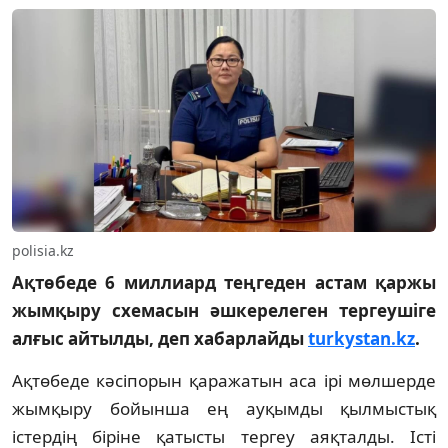
polisia.kz
Ақтөбеде 6 миллиард теңгеден астам қаржы
жымқыру схемасын әшкерелеген тергеушіге
алғыс айтылды, деп хабарлайды
turkystan.kz
.
Ақтөбеде кәсіпорын қаражатын аса ірі мөлшерде
жымқыру бойынша ең ауқымды қылмыстық
істердің біріне қатысты тергеу аяқталды. Істі