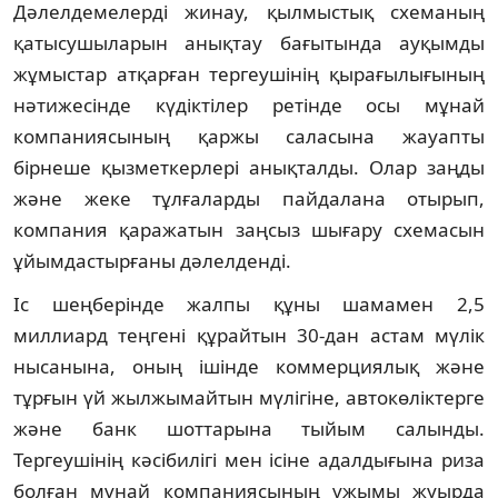
Дәлелдемелерді жинау, қылмыстық схеманың
қатысушыларын анықтау бағытында ауқымды
жұмыстар атқарған тергеушінің қырағылығының
нәтижесінде күдіктілер ретінде осы мұнай
компаниясының қаржы саласына жауапты
бірнеше қызметкерлері анықталды. Олар заңды
және жеке тұлғаларды пайдалана отырып,
компания қаражатын заңсыз шығару схемасын
ұйымдастырғаны дәлелденді.
Іс шеңберінде жалпы құны шамамен 2,5
миллиард теңгені құрайтын 30-дан астам мүлік
нысанына, оның ішінде коммерциялық және
тұрғын үй жылжымайтын мүлігіне, автокөліктерге
және банк шоттарына тыйым салынды.
Тергеушінің кәсібилігі мен ісіне адалдығына риза
болған мұнай компаниясының ұжымы жуырда