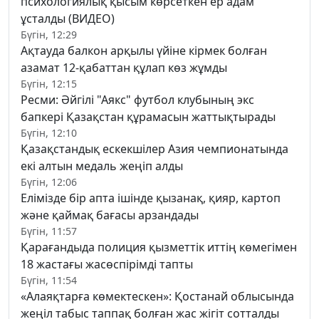
психологиялық қысым көрсеткен ер адам
ұсталды (ВИДЕО)
Бүгін, 12:29
Ақтауда балкон арқылы үйіне кірмек болған
азамат 12-қабаттан құлап көз жұмды
Бүгін, 12:15
Ресми: Әйгілі "Аякс" футбол клубының экс
бапкері Қазақстан құрамасын жаттықтырады
Бүгін, 12:10
Қазақстандық ескекшілер Азия чемпионатында
екі алтын медаль жеңіп алды
Бүгін, 12:06
Елімізде бір апта ішінде қызанақ, қияр, картоп
және қаймақ бағасы арзандады
Бүгін, 11:57
Қарағандыда полиция қызметтік иттің көмегімен
18 жастағы жасөспірімді тапты
Бүгін, 11:54
«Алаяқтарға көмектескен»: Қостанай облысында
жеңіл табыс таппақ болған жас жігіт сотталды