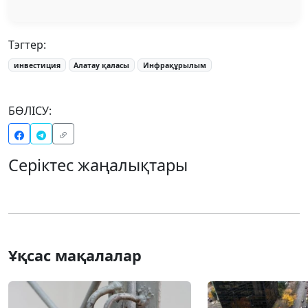
Тэгтер:
инвестиция
Алатау қаласы
Инфрақұрылым
БӨЛІСУ:
Серіктес жаңалықтары
Ұқсас мақалалар