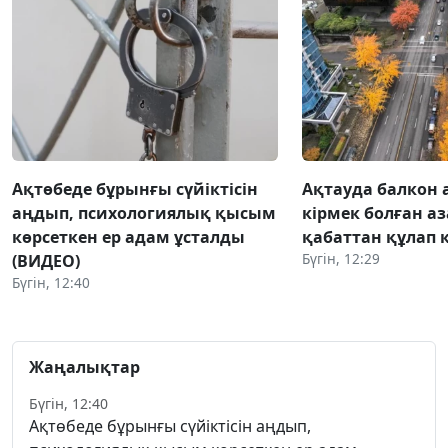
Ақтөбеде бұрынғы сүйіктісін
Ақтауда балкон 
аңдып, психологиялық қысым
кірмек болған аз
көрсеткен ер адам ұсталды
қабаттан құлап 
Бүгін, 12:29
(ВИДЕО)
Бүгін, 12:40
Жаңалықтар
Бүгін, 12:40
Ақтөбеде бұрынғы сүйіктісін аңдып,