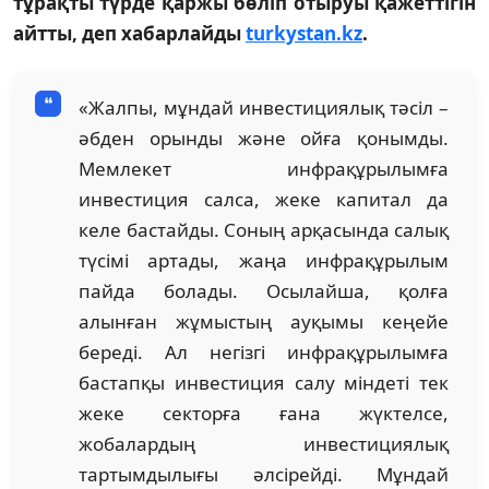
тұрақты түрде қаржы бөліп отыруы қажеттігін
айтты, деп хабарлайды
turkystan.kz
.
«Жалпы, мұндай инвестициялық тәсіл –
әбден орынды және ойға қонымды.
Мемлекет инфрақұрылымға
инвестиция салса, жеке капитал да
келе бастайды. Соның арқасында салық
түсімі артады, жаңа инфрақұрылым
пайда болады. Осылайша, қолға
алынған жұмыстың ауқымы кеңейе
береді. Ал негізгі инфрақұрылымға
бастапқы инвестиция салу міндеті тек
жеке секторға ғана жүктелсе,
жобалардың инвестициялық
тартымдылығы әлсірейді. Мұндай