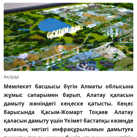
Ақорда
Мемлекет басшысы бүгін Алматы облысына
жұмыс сапарымен барып, Алатау қаласын
дамыту жөніндегі кеңеске қатысты. Кеңес
барысында Қасым-Жомарт Тоқаев Алатау
қаласын дамыту үшін Үкімет бастапқы кезеңде
қаланың негізгі инфрақұрылымын дамытуға