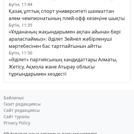
Бүгін, 11:44
Қазақ ұлттық спорт университеті шахматтан
әлем чемпионатының плей-офф кезеңіне шықты
Бүгін, 11:35
«Ұлдананың жақындарымен ақпан айынан бері
араласпаймыз»: Әділет Зейнел жәбірленуші
мәртебесінен бас тартпайтынын айтты
Бүгін, 11:30
«Әділет» партиясының кандидаттары Алматы,
Жетісу, Ақмола және Атырау облысы
тұрғындарымен кездесті
Байланыс
Газет редакциясы
Сайт редакциясы
Сайт туралы
Privacy Policy
ҚР Ақпарат және қоғамдық даму министрлігі,