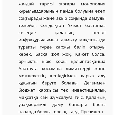
жағдай тарифі жоғары монополия
құрылымдарының пайда болуына әкеп
соқтырады және ақыр соңында дамуды
тежейді. Сондықтан Үкімет бастапқы
кезеңде қаланың негізгі
инфрақұрылымын дамыту мақсатында
тұрақты түрде қаржы бөліп отыруы
керек. Басқа жол жоқ. Қажет болса,
орнықты кіріс қоры қалыптасқанша
Алатауға қосымша лимиттерді және
мемлекеттің кепілдігімен қарыз алу
құқығын беруге болады. Дегенмен
бюджет қаржысы тек инвестициялық
мақсатқа сай жұмсалуға тиіс. Қаланың
ұзақмерзімді даму бағдары басты
назарда болуы керек», - деді Президент.