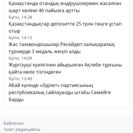
Қазақстанда отандық өндірушілермен жасалған
шарт көлемі 46 пайызға артты
Бүгін, 14:28
Қазақстандықтар депозитте 25 трлн теңге ұстап
отыр
Бүгін, 14:15
Жас таэквондошылар Ресейдегі халықаралық
турнирде 3 медаль жеңіп алды
Бүгін, 14:09
Жүргізуші куәлігінен айырылған Ақтөбе тұрғыны
қайта көлік тізгіндеген
Бүгін, 13:40
Абай күнінде «Әділет» партиясының
республикалық сайлауалды штабы Семейге
барды
Байланыс
Газет редакциясы