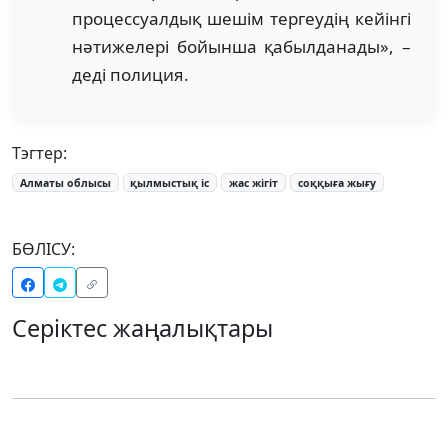
процессуалдық шешім тергеудің кейінгі
нәтижелері бойынша қабылданады», –
деді полиция.
Тэгтер:
Алматы облысы
қылмыстық іс
жас жігіт
соққыға жығу
БӨЛІСУ:
Серіктес жаңалықтары