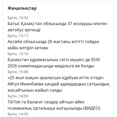
Жаңалықтар
Бүгін, 15:32
Батыс Қазақстан облысында 37 жолаушы мінген
автобус өртенді
Бүгін, 15:17
Ақтөбе облысында 26 жастағы жігітті тойдан
кейін өлтіріп кеткен
Бүгін, 15:10
Қазақстан құрамасының сегіз мүшесі де IOAI
2026 олимпиадасында медальға ие болды
Бүгін, 15:08
«25 жыл жақын араласқан құрбым иттік істеді»:
Айгүл Иманбаева қандай адамдардың сатқындық
жасайтынын жайып салды
Бүгін, 14:59
TikTok-та балағат сөздер айтқан әйел
психикалық орталыққа жатқызылды (ВИДЕО)
Бүгін, 14:35