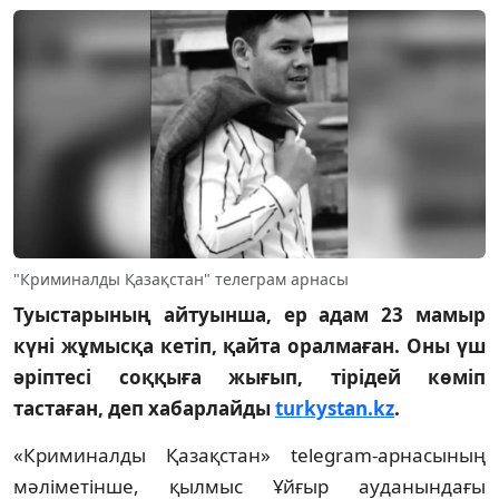
"Криминалды Қазақстан" телеграм арнасы
Туыстарының айтуынша, ер адам 23 мамыр
күні жұмысқа кетіп, қайта оралмаған. Оны үш
әріптесі соққыға жығып, тірідей көміп
тастаған, деп хабарлайды
turkystan.kz
.
«Криминалды Қазақстан» telegram-арнасының
мәліметінше, қылмыс Ұйғыр ауданындағы