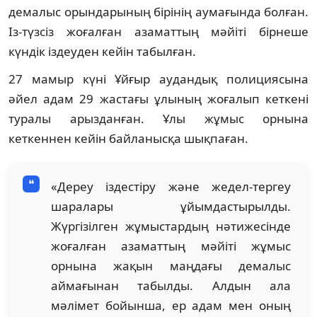
демалыс орындарының бірінің аумағында болған.
Із-түзсіз жоғалған азаматтың мәйіті бірнеше
күндік іздеуден кейін табылған.
27 мамыр күні Ұйғыр аудандық полициясына
әйел адам 29 жастағы ұлының жоғалып кеткені
туралы арызданған. Ұлы жұмыс орнына
кеткеннен кейін байланысқа шықпаған.
«Дереу іздестіру және жедел-тергеу
шаралары ұйымдастырылды.
Жүргізілген жұмыстардың нәтижесінде
жоғалған азаматтың мәйіті жұмыс
орнына жақын маңдағы демалыс
аймағынан табылды. Алдын ала
мәлімет бойынша, ер адам мен оның