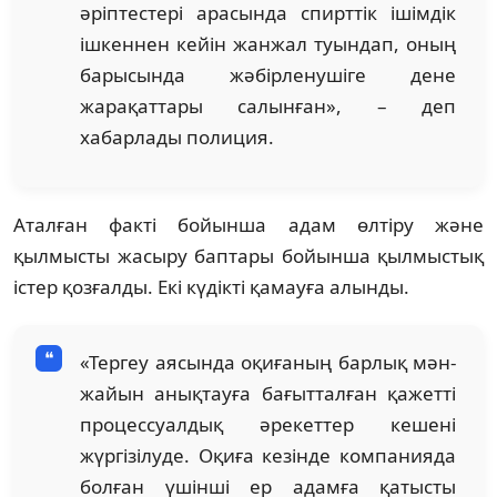
әріптестері арасында спирттік ішімдік
ішкеннен кейін жанжал туындап, оның
барысында жәбірленушіге дене
жарақаттары салынған», – деп
хабарлады полиция.
Аталған факті бойынша адам өлтіру және
қылмысты жасыру баптары бойынша қылмыстық
істер қозғалды. Екі күдікті қамауға алынды.
«Тергеу аясында оқиғаның барлық мән-
жайын анықтауға бағытталған қажетті
процессуалдық әрекеттер кешені
жүргізілуде. Оқиға кезінде компанияда
болған үшінші ер адамға қатысты