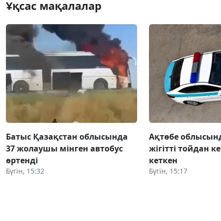
Ұқсас мақалалар
Батыс Қазақстан облысында
Ақтөбе облысынд
37 жолаушы мінген автобус
жігітті тойдан ке
өртенді
кеткен
Бүгін, 15:32
Бүгін, 15:17