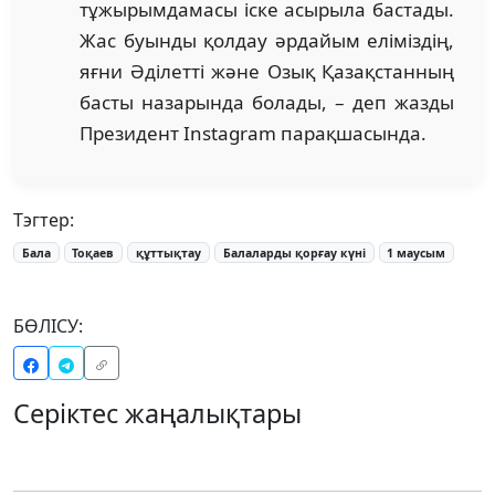
тұжырымдамасы іске асырыла бастады.
Жас буынды қолдау әрдайым еліміздің,
яғни Әділетті және Озық Қазақстанның
басты назарында болады, – деп жазды
Президент Instagram парақшасында.
Тэгтер:
Бала
Тоқаев
құттықтау
Балаларды қорғау күні
1 маусым
БӨЛІСУ:
Серіктес жаңалықтары