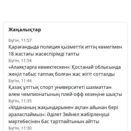
Жаңалықтар
Бүгін, 11:57
Қарағандыда полиция қызметтік иттің көмегімен
18 жастағы жасөспірімді тапты
Бүгін, 11:54
«Алаяқтарға көмектескен»: Қостанай облысында
жеңіл табыс таппақ болған жас жігіт сотталды
Бүгін, 11:44
Қазақ ұлттық спорт университеті шахматтан
әлем чемпионатының плей-офф кезеңіне шықты
Бүгін, 11:35
«Ұлдананың жақындарымен ақпан айынан бері
араласпаймыз»: Әділет Зейнел жәбірленуші
мәртебесінен бас тартпайтынын айтты
Бүгін, 11:30