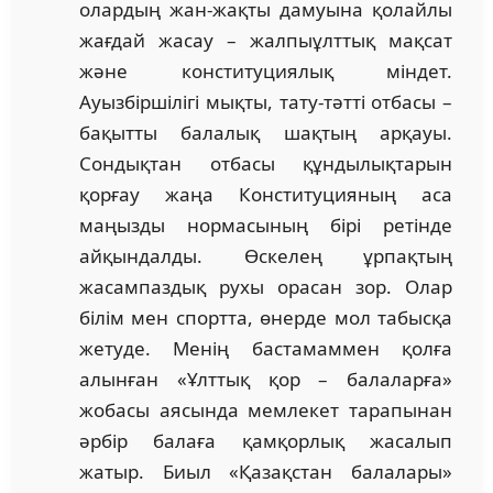
олардың жан-жақты дамуына қолайлы
жағдай жасау – жалпыұлттық мақсат
және конституциялық міндет.
Ауызбіршілігі мықты, тату-тәтті отбасы –
бақытты балалық шақтың арқауы.
Сондықтан отбасы құндылықтарын
қорғау жаңа Конституцияның аса
маңызды нормасының бірі ретінде
айқындалды. Өскелең ұрпақтың
жасампаздық рухы орасан зор. Олар
білім мен спортта, өнерде мол табысқа
жетуде. Менің бастамаммен қолға
алынған «Ұлттық қор – балаларға»
жобасы аясында мемлекет тарапынан
әрбір балаға қамқорлық жасалып
жатыр. Биыл «Қазақстан балалары»