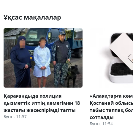
Ұқсас мақалалар
Қарағандыда полиция
«Алаяқтарға көм
қызметтік иттің көмегімен 18
Қостанай облыс
жастағы жасөспірімді тапты
табыс таппақ бол
Бүгін, 11:57
сотталды
Бүгін, 11:54