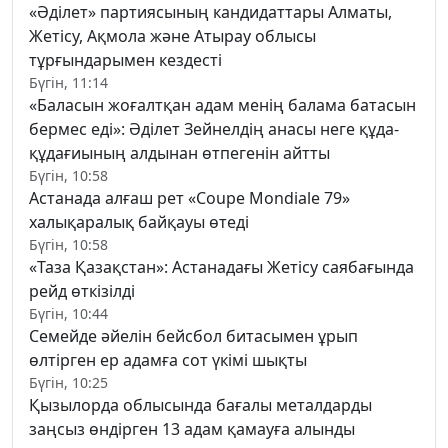
«Әділет» партиясының кандидаттары Алматы,
Жетісу, Ақмола және Атырау облысы
тұрғындарымен кездесті
Бүгін, 11:14
«Баласын жоғалтқан адам менің балама батасын
бермес еді»: Әділет Зейнелдің анасы неге құда-
құдағиының алдынан өтпегенін айтты
Бүгін, 10:58
Астанада алғаш рет «Coupe Mondiale 79»
халықаралық байқауы өтеді
Бүгін, 10:58
«Таза Қазақстан»: Астанадағы Жетісу саябағында
рейд өткізілді
Бүгін, 10:44
Семейде әйелін бейсбол битасымен ұрып
өлтірген ер адамға сот үкімі шықты
Бүгін, 10:25
Қызылорда облысында бағалы металдарды
заңсыз өндірген 13 адам қамауға алынды