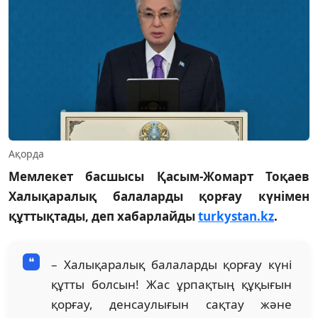
Ақорда
Мемлекет басшысы Қасым-Жомарт Тоқаев
Халықаралық балаларды қорғау күнімен
құттықтады, деп хабарлайды
turkystan.kz
.
– Халықаралық балаларды қорғау күні
құтты болсын! Жас ұрпақтың құқығын
қорғау, денсаулығын сақтау және