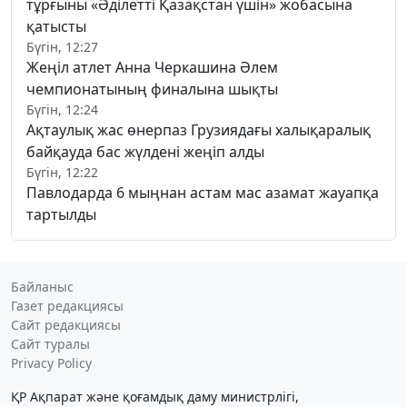
тұрғыны «Әділетті Қазақстан үшін» жобасына
қатысты
Бүгін, 12:27
Жеңіл атлет Анна Черкашина Әлем
чемпионатының финалына шықты
Бүгін, 12:24
Ақтаулық жас өнерпаз Грузиядағы халықаралық
байқауда бас жүлдені жеңіп алды
Бүгін, 12:22
Павлодарда 6 мыңнан астам мас азамат жауапқа
тартылды
Байланыс
Газет редакциясы
Сайт редакциясы
Сайт туралы
Privacy Policy
ҚР Ақпарат және қоғамдық даму министрлігі,