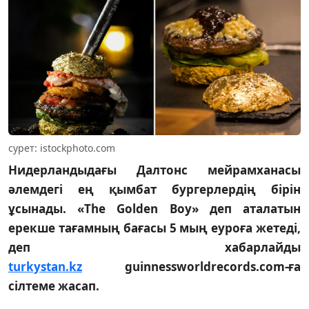
сурет: istockphoto.com
Нидерландыдағы Далтонс мейрамханасы
әлемдегі ең қымбат бургерлердің бірін
ұсынады. «The Golden Boy» деп аталатын
ерекше тағамның бағасы 5 мың еуроға жетеді,
деп хабарлайды
turkystan.kz
guinnessworldrecords.com-ға
сілтеме жасап.