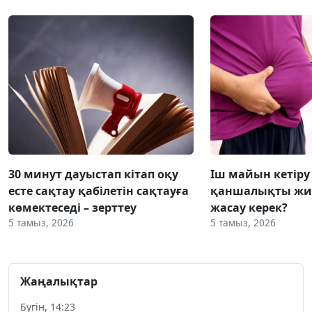
30 минут дауыстап кітап оқу
Іш майын кетіру
есте сақтау қабілетін сақтауға
қаншалықты жиі
көмектеседі – зерттеу
жасау керек?
5 тамыз, 2026
5 тамыз, 2026
Жаңалықтар
Бүгін, 14:23