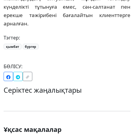
күнделікті тұтынуға емес, сән-салтанат пен
ерекше тәжірибені бағалайтын клиенттерге
арналған.
Тэгтер:
қымбат
бургер
БӨЛІСУ:
Серіктес жаңалықтары
Ұқсас мақалалар