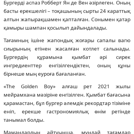
Бургерді аспаз Робберт Ян де Вен әзірлеген. Оның
басты ерекшелігі – тоқашының сырты 24 караттық
алтын жапырақшамен қапталған. Сонымен қатар
қамыры шампан қосылып дайындалады.
Тағамның ішіне жапондық жоғары сапалы вагю
сиырының етінен жасалған котлет салынады.
Бургердің құрамына қымбат әрі сирек
ингредиенттер енгізілгендіктен, оның құны
бірнеше мың еуроға бағаланған.
«The Golden Boy» алғаш рет 2021 жылы
мейрамхана мәзіріне енгізілген. Қымбат бағасына
қарамастан, бұл бургер әлемдік рекордтар тізіміне
еніп, ерекше гастрономиялық өнім ретінде
танымал болды.
Мамандардың айтуынша, мұндай тағамдар