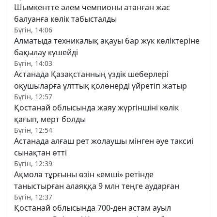
Шымкентте әлем чемпионы атанған жас
балуанға көлік табысталды
Бүгін, 14:06
Алматыда техникалық ақауы бар жүк көліктеріне
бақылау күшейді
Бүгін, 14:03
Астанада Қазақстанның үздік шеберлері
оқушыларға ұлттық қолөнерді үйретіп жатыр
Бүгін, 12:57
Қостанай облысында жаяу жүргіншіні көлік
қағып, мерт болды
Бүгін, 12:54
Астанада алғаш рет жолаушы мінген әуе таксиі
сынақтан өтті
Бүгін, 12:39
Ақмола тұрғыны өзін «емші» ретінде
таныстырған алаяққа 9 млн теңге аударған
Бүгін, 12:37
Қостанай облысында 700-ден астам ауыл