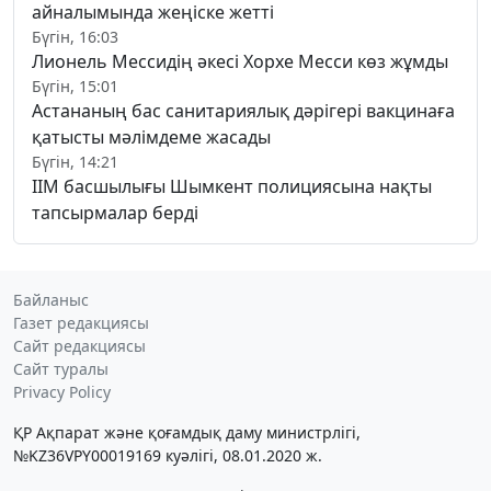
айналымында жеңіске жетті
Бүгін, 16:03
Лионель Мессидің әкесі Хорхе Месси көз жұмды
Бүгін, 15:01
Астананың бас санитариялық дәрігері вакцинаға
қатысты мәлімдеме жасады
Бүгін, 14:21
ІІМ басшылығы Шымкент полициясына нақты
тапсырмалар берді
Байланыс
Газет редакциясы
Сайт редакциясы
Сайт туралы
Privacy Policy
ҚР Ақпарат және қоғамдық даму министрлігі,
№KZ36VPY00019169 куәлігі, 08.01.2020 ж.