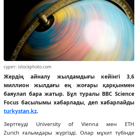
cурет: istockphoto.com
Жердің айналу жылдамдығы кейінгі 3,6
миллион жылдағы ең жоғары қарқынмен
баяулап бара жатыр. Бұл туралы BBC Science
Focus басылымы хабарлады, деп хабарлайды
turkystan.kz
.
Зерттеуді University of Vienna мен ETH
Zurich ғалымдары жүргізді. Олар мұхит түбінде