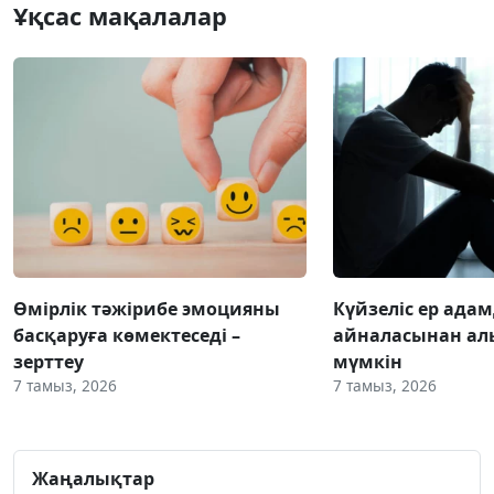
Ұқсас мақалалар
Өмірлік тәжірибе эмоцияны
Күйзеліс ер ада
басқаруға көмектеседі –
айналасынан ал
зерттеу
мүмкін
7 тамыз, 2026
7 тамыз, 2026
Жаңалықтар