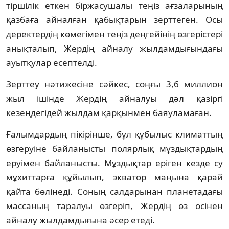
тіршілік еткен біржасушалы теңіз ағзаларының
қазбаға айналған қабықтарын зерттеген. Осы
деректердің көмегімен теңіз деңгейінің өзгерістері
анықталып, Жердің айналу жылдамдығындағы
ауытқулар есептелді.
Зерттеу нәтижесіне сәйкес, соңғы 3,6 миллион
жыл ішінде Жердің айналуы дәл қазіргі
кезеңдегідей жылдам қарқынмен баяуламаған.
Ғалымдардың пікірінше, бұл құбылыс климаттың
өзгеруіне байланысты полярлық мұздықтардың
еруімен байланысты. Мұздықтар еріген кезде су
мұхиттарға құйылып, экватор маңына қарай
қайта бөлінеді. Соның салдарынан планетадағы
массаның таралуы өзгеріп, Жердің өз осінен
айналу жылдамдығына әсер етеді.