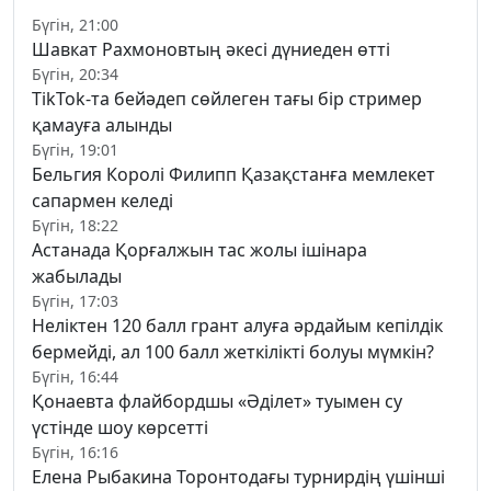
Бүгін, 21:00
Шавкат Рахмоновтың әкесі дүниеден өтті
Бүгін, 20:34
TikTok-та бейәдеп сөйлеген тағы бір стример
қамауға алынды
Бүгін, 19:01
Бельгия Королі Филипп Қазақстанға мемлекет
сапармен келеді
Бүгін, 18:22
Астанада Қорғалжын тас жолы ішінара
жабылады
Бүгін, 17:03
Неліктен 120 балл грант алуға әрдайым кепілдік
бермейді, ал 100 балл жеткілікті болуы мүмкін?
Бүгін, 16:44
Қонаевта флайбордшы «Әділет» туымен су
үстінде шоу көрсетті
Бүгін, 16:16
Елена Рыбакина Торонтодағы турнирдің үшінші