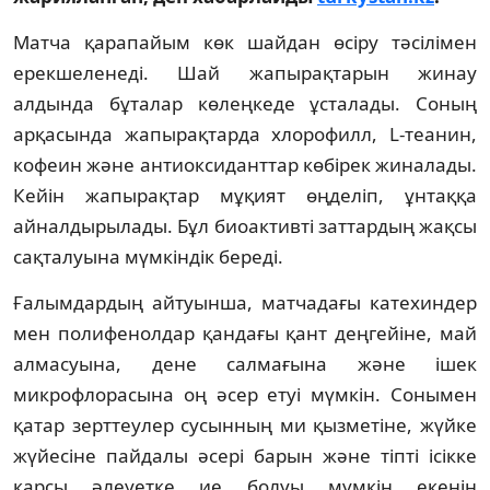
Матча қарапайым көк шайдан өсіру тәсілімен
ерекшеленеді. Шай жапырақтарын жинау
алдында бұталар көлеңкеде ұсталады. Соның
арқасында жапырақтарда хлорофилл, L-теанин,
кофеин және антиоксиданттар көбірек жиналады.
Кейін жапырақтар мұқият өңделіп, ұнтаққа
айналдырылады. Бұл биоактивті заттардың жақсы
сақталуына мүмкіндік береді.
Ғалымдардың айтуынша, матчадағы катехиндер
мен полифенолдар қандағы қант деңгейіне, май
алмасуына, дене салмағына және ішек
микрофлорасына оң әсер етуі мүмкін. Сонымен
қатар зерттеулер сусынның ми қызметіне, жүйке
жүйесіне пайдалы әсері барын және тіпті ісікке
қарсы әлеуетке ие болуы мүмкін екенін