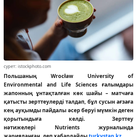
сурет: istockphoto.com
Польшаның Wrocław University of
Environmental and Life Sciences ғалымдары
жапонның ұнтақталған көк шайы – матчаға
қатысты зерттеулерді талдап, бұл сусын ағзаға
кең ауқымды пайдалы әсер беруі мүмкін деген
қорытындыға келді. Зерттеу
нәтижелері Nutrients журналында
жарияланған, деп хабарлайды
turkystan.kz
.