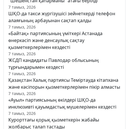
"Шешенстан қаһарманы" атағы берілді
7 тамыз, 2026
ШҚО-да такси жүргізушісі зейнеткерді телефон
алаяғының арбауынан сақтап қалды
7 тамыз, 2026
«Байтақ» партиясының үміткері Астанада
өнеркәсіп және денсаулық сақтау
қызметкерлерімен кездесті
7 тамыз, 2026
ЖСДП кандидаты Павлодар облысының
тұрғындарымен кездесті
7 тамыз, 2026
Қазақстан Халық партиясы Теміртауда кітапхана
және кәсіпорын қызметкерлерімен пікір алмасты
7 тамыз, 2026
«Ауыл» партиясының өкілдері ШҚО-да
инклюзивті қауымдастық мүшелерімен кездесті
7 тамыз, 2026
Курорттағы қорық қызметкерін жабайы
жолбарыс талап тастады