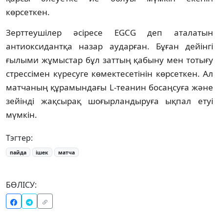
көрсеткен.
Зерттеушілер әсіресе EGCG деп аталатын
антиоксидантқа назар аударған. Бұған дейінгі
ғылыми жұмыстар бұл заттың қабыну мен тотығу
стрессімен күресуге көмектесетінін көрсеткен. Ал
матчаның құрамындағы L-теанин босаңсуға және
зейінді жақсырақ шоғырландыруға ықпал етуі
мүмкін.
Тэгтер:
пайда
ішек
матча
БӨЛІСУ: