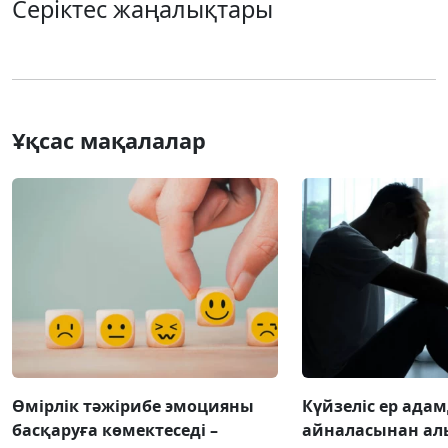
Серіктес жаңалықтары
Ұқсас мақалалар
Өмірлік тәжірибе эмоцияны
Күйзеліс ер ада
басқаруға көмектеседі –
айналасынан ал