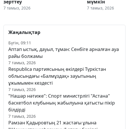
зерттеу
мүмкін
7 тамыз, 2026
7 тамыз, 2026
Жаңалықтар
Бүгін, 09:11
Аптап ыстық, дауыл, тұман: Сенбіге арналған ауа
райы болжамы
7 тамыз, 2026
Respublica партиясының өкілдері Түркістан
облысындағы «Балмұздақ» зауытының
ұжымымен кездесті
7 тамыз, 2026
"Нашар нәтиже": Спорт министрлігі "Астана"
баскетбол клубының жабылуына қатысты пікір
білдірді
7 тамыз, 2026
Рамзан Қадыровтың 21 жастағы ұлына