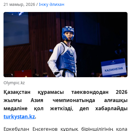
21 мамыр, 2026
/
Інжу Әлихан
Оlympic.kz
Қазақстан құрамасы таеквондодан 2026
жылғы Азия чемпионатында алғашқы
медаліне қол жеткізді, деп хабарлайды
turkystan.kz
.
Еркебұлан Еңсегенов құрлық біріншілігінің қола