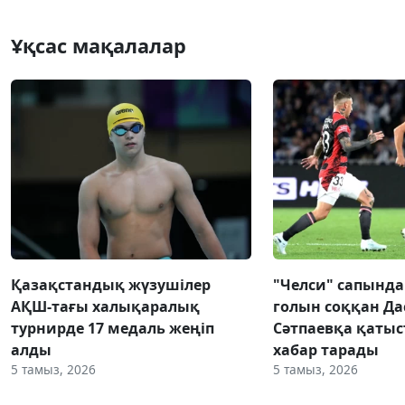
Ұқсас мақалалар
Қазақстандық жүзушілер
"Челси" сапынд
АҚШ-тағы халықаралық
голын соққан Да
турнирде 17 медаль жеңіп
Сәтпаевқа қаты
алды
хабар тарады
5 тамыз, 2026
5 тамыз, 2026