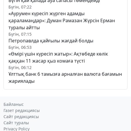
Бүгін қай қалада ауа сапасы төмендейді
Бүгін, 07:22
«Аурумен күресіп жүрген адамды
қараламаңдар»: Думан Рамазан Жүрсін Ерман
туралы айтты
Бүгін, 07:15
Петропавлда қайғылы жағдай болды
Бүгін, 06:53
«Өмірі үшін күресіп жатыр»: Ақтөбеде көлік
қаққан 11 жасар қыз комаға түсті
Бүгін, 06:12
Ұлттық банк 6 тамызға арналған валюта бағамын
жариялады
Байланыс
Газет редакциясы
Сайт редакциясы
Сайт туралы
Privacy Policy