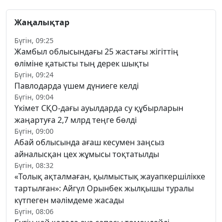
Жаңалықтар
Бүгін, 09:25
Жамбыл облысындағы 25 жастағы жігіттің
өліміне қатысты тың дерек шықты
Бүгін, 09:24
Павлодарда үшем дүниеге келді
Бүгін, 09:04
Үкімет СҚО-дағы ауылдарда су құбырларын
жаңартуға 2,7 млрд теңге бөлді
Бүгін, 09:00
Абай облысында ағаш кесумен заңсыз
айналысқан цех жұмысы тоқтатылды
Бүгін, 08:32
«Толық ақталмаған, қылмыстық жауапкершілікке
тартылған»: Айгүл Орынбек жылқышы туралы
күтпеген мәлімдеме жасады
Бүгін, 08:06