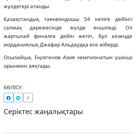
жүлдегері атанды.
Қазақстандық таеквондошы 54 келіге дейінгі
салмақ дәрежесінде жүлде еншіледі. Ол
жартылай финалға дейін жетіп, бұл кезеңде
иорданиялық Джафар Альдаудқа есе жіберді.
Осылайша, Еңсегенов Азия чемпионатын үшінші
орынмен аяқтады.
БӨЛІСУ:
Серіктес жаңалықтары