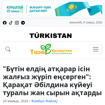
жексенбі, 9 тамыз, 2026
"Бүтін елдің атқарар ісін
жалғыз жүріп еңсерген":
Қарақат Әбілдина күйеуі
туралы жан сырын ақтарды
20 мамыр, 2026
/
Жамбыл Жайлау