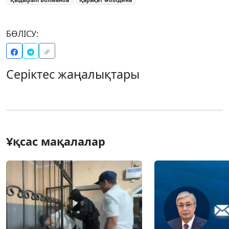
БӨЛІСУ:
Серіктес жаңалықтары
Ұқсас мақалалар