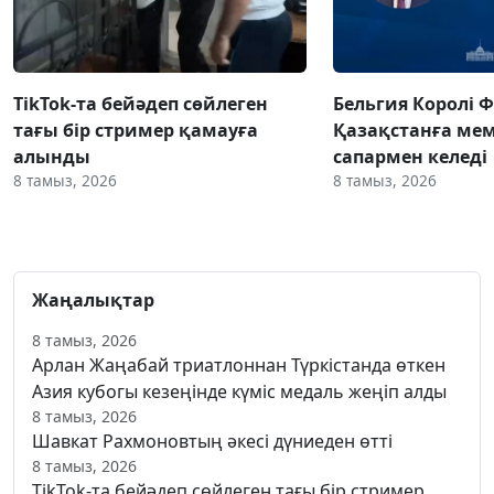
TikTok-та бейәдеп сөйлеген
Бельгия Королі 
тағы бір стример қамауға
Қазақстанға ме
алынды
сапармен келеді
8 тамыз, 2026
8 тамыз, 2026
Жаңалықтар
8 тамыз, 2026
Арлан Жаңабай триатлоннан Түркістанда өткен
Азия кубогы кезеңінде күміс медаль жеңіп алды
8 тамыз, 2026
Шавкат Рахмоновтың әкесі дүниеден өтті
8 тамыз, 2026
TikTok-та бейәдеп сөйлеген тағы бір стример