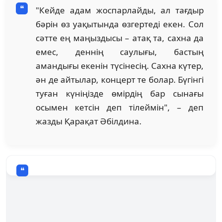
"Кейде адам жоспарлайды, ал тағдыр
бәрін өз уақытында өзгертеді екен. Сол
сәтте ең маңыздысы – атақ та, сахна да
емес, деннің саулығы, бастың
амандығы екенін түсінесің. Сахна күтер,
ән де айтылар, концерт те болар. Бүгінгі
туған күніңізде өмірдің бар сынағы
осымен кетсін деп тілеймін", – деп
жазды Қарақат Әбілдина.