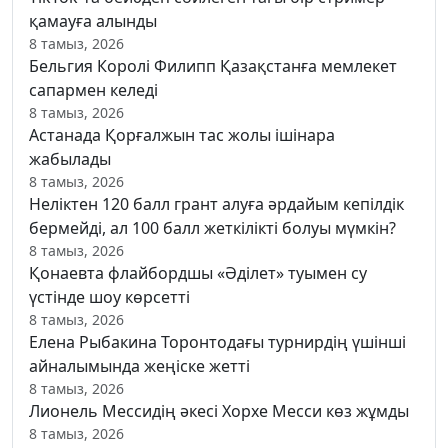
қамауға алынды
8 тамыз, 2026
Бельгия Королі Филипп Қазақстанға мемлекет
сапармен келеді
8 тамыз, 2026
Астанада Қорғалжын тас жолы ішінара
жабылады
8 тамыз, 2026
Неліктен 120 балл грант алуға әрдайым кепілдік
бермейді, ал 100 балл жеткілікті болуы мүмкін?
8 тамыз, 2026
Қонаевта флайбордшы «Әділет» туымен су
үстінде шоу көрсетті
8 тамыз, 2026
Елена Рыбакина Торонтодағы турнирдің үшінші
айналымында жеңіске жетті
8 тамыз, 2026
Лионель Мессидің әкесі Хорхе Месси көз жұмды
8 тамыз, 2026