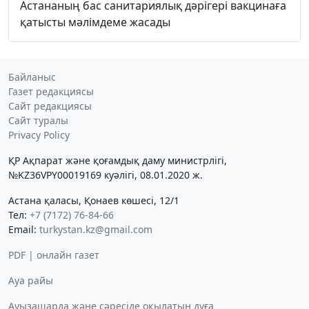
Астананың бас санитариялық дәрігері вакцинаға
қатысты мәлімдеме жасады
Байланыс
Газет редакциясы
Сайт редакциясы
Сайт туралы
Privacy Policy
ҚР Ақпарат және қоғамдық даму министрлігі,
№KZ36VPY00019169 куәлігі, 08.01.2020 ж.
Астана қаласы, Қонаев көшесі, 12/1
Тел:
+7 (7172) 76-84-66
Email:
turkystan.kz@gmail.com
PDF | онлайн газет
Ауа райы
Ауызашарда және сәресіде оқылатын дұға