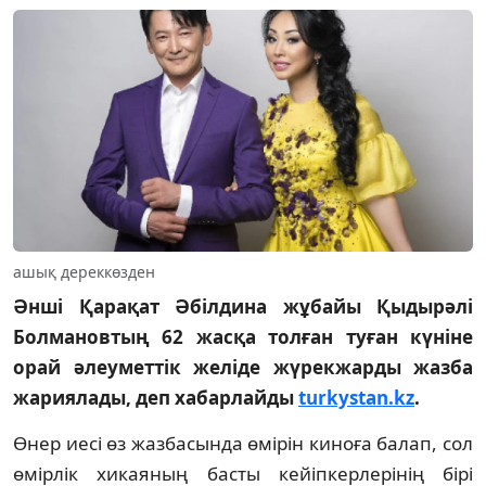
ашық дереккөзден
Әнші Қарақат Әбілдина жұбайы Қыдырәлі
Болмановтың 62 жасқа толған туған күніне
орай әлеуметтік желіде жүрекжарды жазба
жариялады, деп хабарлайды
turkystan.kz
.
Өнер иесі өз жазбасында өмірін киноға балап, сол
өмірлік хикаяның басты кейіпкерлерінің бірі