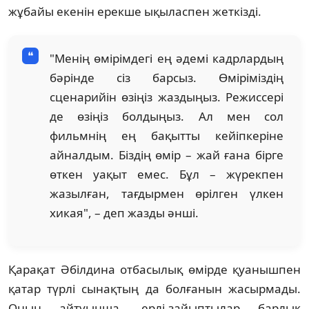
жұбайы екенін ерекше ықыласпен жеткізді.
"Менің өмірімдегі ең әдемі кадрлардың
бәрінде сіз барсыз. Өміріміздің
сценарийін өзіңіз жаздыңыз. Режиссері
де өзіңіз болдыңыз. Ал мен сол
фильмнің ең бақытты кейіпкеріне
айналдым. Біздің өмір – жай ғана бірге
өткен уақыт емес. Бұл – жүрекпен
жазылған, тағдырмен өрілген үлкен
хикая", – деп жазды әнші.
Қарақат Әбілдина отбасылық өмірде қуанышпен
қатар түрлі сынақтың да болғанын жасырмады.
Оның айтуынша, ерлі-зайыптылар барлық