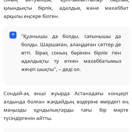
қиындықты бірлік, адалдық және махаббат
арқылы еңсере білген.
"Қуанышы да болды, сағынышы да
болды. Шаршаған, алаңдаған сәттер де
өтті. Бірақ соның бәрінен бірлік пен
адалдықты ту еткен махаббатымыз
жеңіп шықты", – деді ол.
Сондай-ақ әнші жуырда Астанадағы концерт
алдында болған жағдайдың өздеріне өмірдегі ең
маңызды құндылықтарды тағы бір мәрте
түсіндіргенін айтты.