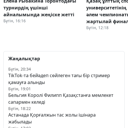
Елена Рыбакина Торонтодағы
Қазақ ұлттық сп
турнирдің үшінші
университетінің
айналымында жеңіске жетті
әлем чемпиона
Бүгін, 16:16
жартылай фина
Бүгін, 12:18
Жаңалықтар
Бүгін, 20:34
TikTok-та бейәдеп сөйлеген тағы бір стример
қамауға алынды
Бүгін, 19:01
Бельгия Королі Филипп Қазақстанға мемлекет
сапармен келеді
Бүгін, 18:22
Астанада Қорғалжын тас жолы ішінара
жабылады