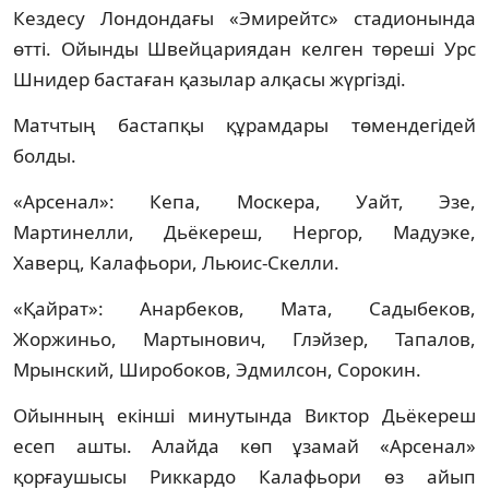
Кездесу Лондондағы «Эмирейтс» стадионында
өтті. Ойынды Швейцариядан келген төреші Урс
Шнидер бастаған қазылар алқасы жүргізді.
Матчтың бастапқы құрамдары төмендегідей
болды.
«Арсенал»: Кепа, Москера, Уайт, Эзе,
Мартинелли, Дьёкереш, Нергор, Мадуэке,
Хаверц, Калафьори, Льюис-Скелли.
«Қайрат»: Анарбеков, Мата, Садыбеков,
Жоржиньо, Мартынович, Глэйзер, Тапалов,
Мрынский, Широбоков, Эдмилсон, Сорокин.
Ойынның екінші минутында Виктор Дьёкереш
есеп ашты. Алайда көп ұзамай «Арсенал»
қорғаушысы Риккардо Калафьори өз айып