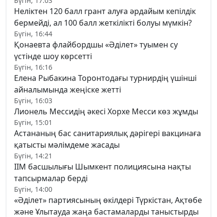
Бүгін, 17:03
Неліктен 120 балл грант алуға әрдайым кепілдік
бермейді, ал 100 балл жеткілікті болуы мүмкін?
Бүгін, 16:44
Қонаевта флайбордшы «Әділет» туымен су
үстінде шоу көрсетті
Бүгін, 16:16
Елена Рыбакина Торонтодағы турнирдің үшінші
айналымында жеңіске жетті
Бүгін, 16:03
Лионель Мессидің әкесі Хорхе Месси көз жұмды
Бүгін, 15:01
Астананың бас санитариялық дәрігері вакцинаға
қатысты мәлімдеме жасады
Бүгін, 14:21
ІІМ басшылығы Шымкент полициясына нақты
тапсырмалар берді
Бүгін, 14:00
«Әділет» партиясының өкілдері Түркістан, Ақтөбе
және Ұлытауда жаңа бастамаларды таныстырды