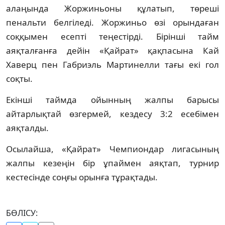
алаңында Жоржиньоны құлатып, төреші
пенальти белгіледі. Жоржиньо өзі орындаған
соққымен есепті теңестірді. Бірінші тайм
аяқталғанға дейін «Қайрат» қақпасына Кай
Хаверц пен Габриэль Мартинелли тағы екі гол
соқты.
Екінші таймда ойынның жалпы барысы
айтарлықтай өзгермей, кездесу 3:2 есебімен
аяқталды.
Осылайша, «Қайрат» Чемпиондар лигасының
жалпы кезеңін бір ұпаймен аяқтап, турнир
кестесінде соңғы орынға тұрақтады.
БӨЛІСУ: