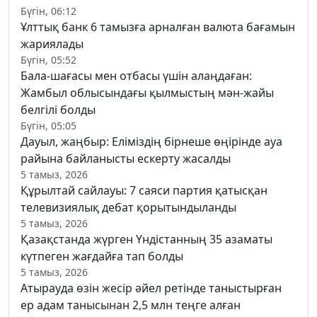
Бүгін, 06:12
Ұлттық банк 6 тамызға арналған валюта бағамын
жариялады
Бүгін, 05:52
Бала-шағасы мен отбасы үшін алаңдаған:
Жамбыл облысындағы қылмыстың мән-жайы
белгілі болды
Бүгін, 05:05
Дауыл, жаңбыр: Еліміздің бірнеше өңірінде ауа
райына байланысты ескерту жасалды
5 тамыз, 2026
Құрылтай сайлауы: 7 саяси партия қатысқан
телевизиялық дебат қорытындыланды
5 тамыз, 2026
Қазақстанда жүрген Үндістанның 35 азаматы
күтпеген жағдайға тап болды
5 тамыз, 2026
Атырауда өзін жесір әйел ретінде таныстырған
ер адам танысынан 2,5 млн теңге алған