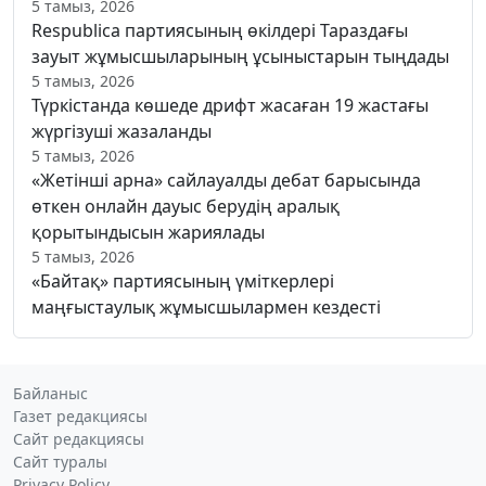
5 тамыз, 2026
Respublica партиясының өкілдері Тараздағы
зауыт жұмысшыларының ұсыныстарын тыңдады
5 тамыз, 2026
Түркістанда көшеде дрифт жасаған 19 жастағы
жүргізуші жазаланды
5 тамыз, 2026
«Жетінші арна» сайлауалды дебат барысында
өткен онлайн дауыс берудің аралық
қорытындысын жариялады
5 тамыз, 2026
«Байтақ» партиясының үміткерлері
маңғыстаулық жұмысшылармен кездесті
Байланыс
Газет редакциясы
Сайт редакциясы
Сайт туралы
Privacy Policy