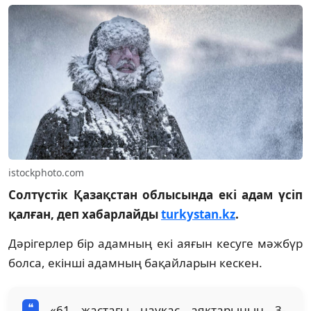
istockphoto.com
Солтүстік Қазақстан облысында екі адам үсіп
қалған, деп хабарлайды
turkystan.kz
.
Дәрігерлер бір адамның екі аяғын кесуге мәжбүр
болса, екінші адамның бақайларын кескен.
«61 жастағы науқас аяқтарының 3-