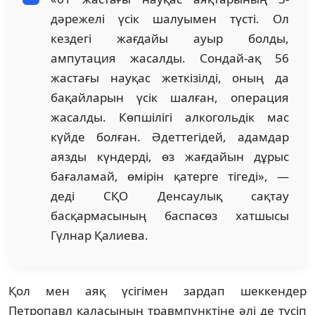
дәрежелі үсік шалуымен түсті. Ол
кездегі жағдайы ауыр болды,
ампутация жасалды. Сондай-ақ 56
жастағы науқас жеткізілді, оның да
бақайларын үсік шалған, операция
жасалды. Көпшілігі алкогольдік мас
күйде болған. Әдеттегідей, адамдар
аязды күндерді, өз жағдайын дұрыс
бағаламай, өмірін қатерге тігеді», —
деді СҚО Денсаулық сақтау
басқармасының баспасөз хатшысы
Гүлнар Қалиева.
Қол мен аяқ үсігімен зардап шеккендер
Петропавл қаласының травмпунктіне әлі де түсіп