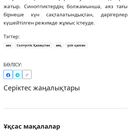
жатыр. Синоптиктердің болжамынша, аяз тағы
бірнеше күн сақталатындықтан, дәрігерлер
күшейтілген режимде жұмыс істеуде.
Тэгтер:
аяз
Солтүстік Қазақстан
аяқ
үсіп қалған
БӨЛІСУ:
Серіктес жаңалықтары
Ұқсас мақалалар