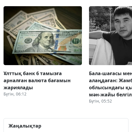
Ұлттық банк 6 тамызға
Бала-шағасы мен
арналған валюта бағамын
алаңдаған: Жам
жариялады
облысындағы қ
Бүгін, 06:12
мән-жайы белгіл
Бүгін, 05:52
Жаңалықтар