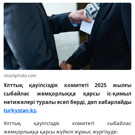
istockphoto.com
Ұлттық қауіпсіздік комитеті 2025 жылғы
сыбайлас жемқорлыққа қарсы іс-қимыл
нәтижелері туралы есеп берді, деп хабарлайды
turkystan.kz
.
Ұлттық қауіпсіздік комитеті сыбайлас
жемқорлыққа қарсы жүйелі жұмыс жүргізуде: