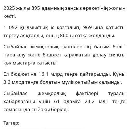
2025 жылы 895 адамның заңсыз әрекетінің жолын
кесті.
1 052 қылмыстық іс қозғалып, 969-ына қатысты
тергеу аяқталды, оның 860-ы сотқа жолданды.
Сыбайлас жемқорлық фактілерінің басым бөлігі
пара алу және бюджет қаражатын ұрлау сияқты
қылмыстарға қатысты.
Ел бюджетіне 16,1 млрд теңге қайтарылды. Құны
3,3 млрд теңге болатын мүлікке тыйым салынды.
Сыбайлас жемқорлық фактілері туралы
хабарлағаны үшін 61 адамға 24,2 млн теңге
сомасында сыйақы берілді.
Тэгтер: