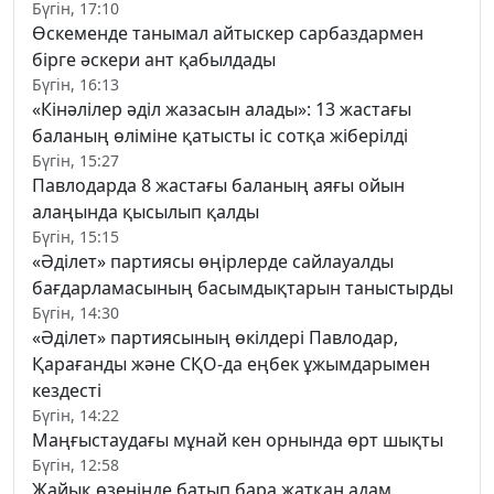
Бүгін, 17:10
Өскеменде танымал айтыскер сарбаздармен
бірге әскери ант қабылдады
Бүгін, 16:13
«Кінәлілер әділ жазасын алады»: 13 жастағы
баланың өліміне қатысты іс сотқа жіберілді
Бүгін, 15:27
Павлодарда 8 жастағы баланың аяғы ойын
алаңында қысылып қалды
Бүгін, 15:15
«Әділет» партиясы өңірлерде сайлауалды
бағдарламасының басымдықтарын таныстырды
Бүгін, 14:30
«Әділет» партиясының өкілдері Павлодар,
Қарағанды және СҚО-да еңбек ұжымдарымен
кездесті
Бүгін, 14:22
Маңғыстаудағы мұнай кен орнында өрт шықты
Бүгін, 12:58
Жайық өзенінде батып бара жатқан адам