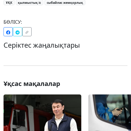
ҰҚК
қылмыстық іс
сыбайлас жемқорлық
БӨЛІСУ:
Серіктес жаңалықтары
Ұқсас мақалалар