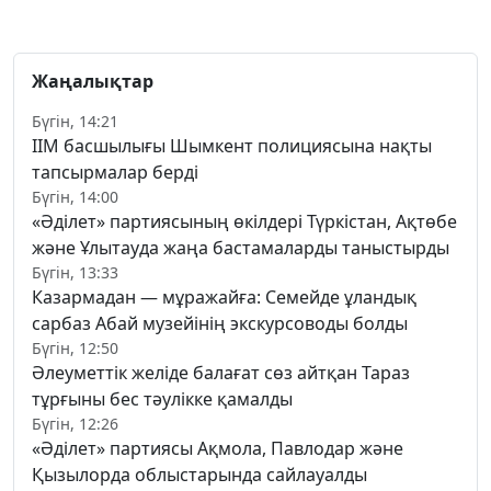
Жаңалықтар
Бүгін, 14:21
ІІМ басшылығы Шымкент полициясына нақты
тапсырмалар берді
Бүгін, 14:00
«Әділет» партиясының өкілдері Түркістан, Ақтөбе
және Ұлытауда жаңа бастамаларды таныстырды
Бүгін, 13:33
Казармадан — мұражайға: Семейде ұландық
сарбаз Абай музейінің экскурсоводы болды
Бүгін, 12:50
Әлеуметтік желіде балағат сөз айтқан Тараз
тұрғыны бес тәулікке қамалды
Бүгін, 12:26
«Әділет» партиясы Ақмола, Павлодар және
Қызылорда облыстарында сайлауалды