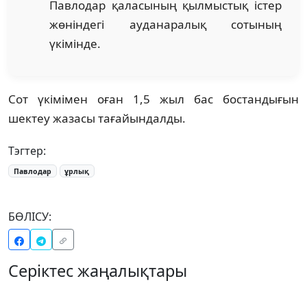
Павлодар қаласының қылмыстық істер
жөніндегі ауданаралық сотының
үкімінде.
Сот үкімімен оған 1,5 жыл бас бостандығын
шектеу жазасы тағайындалды.
Тэгтер:
Павлодар
ұрлық
БӨЛІСУ:
Серіктес жаңалықтары