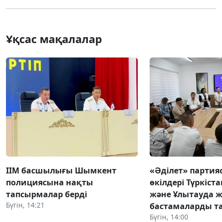
Ұқсас мақалалар
ІІМ басшылығы Шымкент
«Әділет» парти
полициясына нақты
өкілдері Түркіста
тапсырмалар берді
және Ұлытауда 
Бүгін, 14:21
бастамаларды 
Бүгін, 14:00