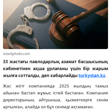
istockphoto.com
33 жастағы павлодарлық азамат басшысының
кабинетінен ақша ұрлағаны үшін бір жарым
жылға сотталды, деп хабарлайды
turkystan.kz
.
Жас жігіт компанияда 2025 жылдың тамыз
айынан бастап жұмыс істей бастаған. Компания
директорының айтуынша, қызметкерге сенім
артылған, алайда ол бұл сенімді ақтамаған.