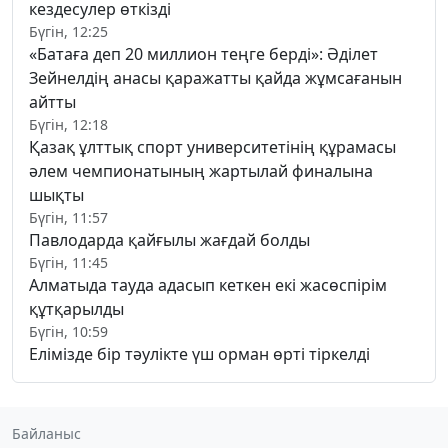
кездесулер өткізді
Бүгін, 12:25
«Батаға деп 20 миллион теңге берді»: Әділет
Зейнелдің анасы қаражатты қайда жұмсағанын
айтты
Бүгін, 12:18
Қазақ ұлттық спорт университетінің құрамасы
әлем чемпионатының жартылай финалына
шықты
Бүгін, 11:57
Павлодарда қайғылы жағдай болды
Бүгін, 11:45
Алматыда тауда адасып кеткен екі жасөспірім
құтқарылды
Бүгін, 10:59
Елімізде бір тәулікте үш орман өрті тіркелді
Байланыс