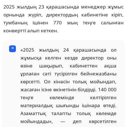
2025 жылдың 23 қарашасында менеджер жұмыс
орнында жүріп, директордың кабинетіне кіріп,
тумбаның ішінен 770 мың теңге салынған
конвертті алып кеткен.
«2025 жылдың 24 қарашасында ол
жұмысқа келген кезде директор оны
өзіне шақырып, кабинеттен ақша
ұрлаған сәті түсірілген бейнежазбаны
көрсетті. Ол кінәсін толық мойындап,
жасаған ісіне өкінетінін білдірді. 140 000
теңге көлемінде келтірілген
материалдық шығынды ішінара өтеді.
Азаматтық талапты толық көлемде
мойындады», — деп көрсетілген