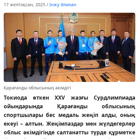
17 желтоқсан, 2025
/
Інжу Әлихан
Қарағанды облысының әкімдігі
Токиода өткен ХХV жазғы Сурдлимпиада
ойындарында Қарағанды облысының
спортшылары бес медаль жеңіп алды, оның
екеуі – алтын. Жеңімпаздар мен жүлдегерлер
облыс әкімдігінде салтанатты түрде құрметке