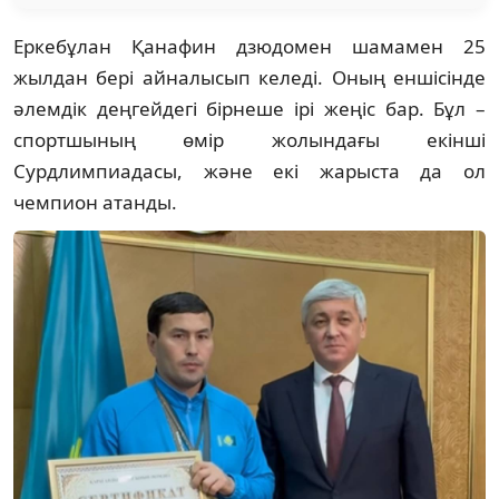
Еркебұлан Қанафин дзюдомен шамамен 25
жылдан бері айналысып келеді. Оның еншісінде
әлемдік деңгейдегі бірнеше ірі жеңіс бар. Бұл –
спортшының өмір жолындағы екінші
Сурдлимпиадасы, және екі жарыста да ол
чемпион атанды.