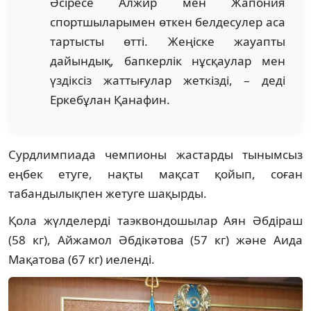
Әсіресе Алжир мен Жапония
спортшыларымен өткен белдесулер аса
тартысты өтті. Жеңіске жауапты
дайындық, бапкерлік нұсқаулар мен
үздіксіз жаттығулар жеткізді, – деді
Еркебұлан Қанафин.
Сурдлимпиада чемпионы жастарды тынымсыз
еңбек етуге, нақты мақсат қойып, соған
табандылықпен жетуге шақырды.
Қола жүлделерді таэквондошылар Аян Әбдіраш
(58 кг), Айжамол Әбдікәтова (57 кг) және Аида
Мақатова (67 кг) иеленді.