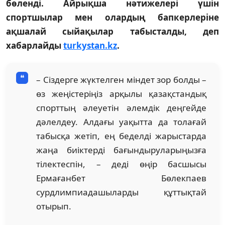
бөленді. Айрықша нәтижелері үшін
спортшылар мен олардың бапкерлеріне
ақшалай сыйақылар табысталды, деп
хабарлайды
turkystan.kz
.
– Сіздерге жүктелген міндет зор болды –
өз жеңістеріңіз арқылы қазақстандық
спорттың әлеуетін әлемдік деңгейде
дәлелдеу. Алдағы уақытта да толағай
табысқа жетіп, ең беделді жарыстарда
жаңа биіктерді бағындыруларыңызға
тілектеспін, – деді өңір басшысы
Ермағанбет Бөлекпаев
сурдлимпиадашыларды құттықтай
отырып.