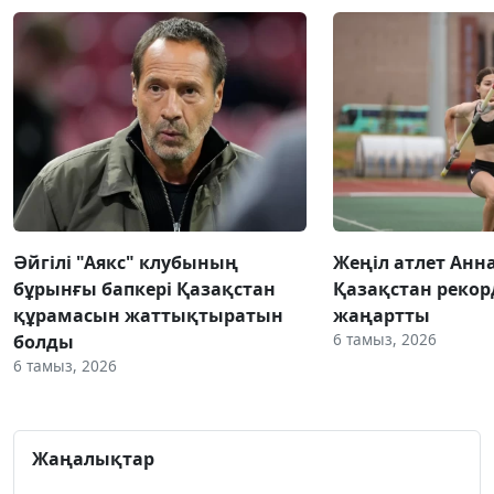
Әйгілі "Аякс" клубының
Жеңіл атлет Анн
бұрынғы бапкері Қазақстан
Қазақстан реко
құрамасын жаттықтыратын
жаңартты
6 тамыз, 2026
болды
6 тамыз, 2026
Жаңалықтар