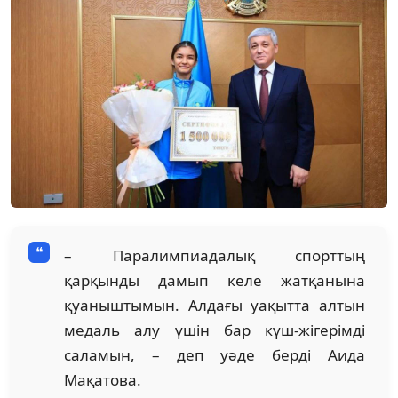
– Паралимпиадалық спорттың
қарқынды дамып келе жатқанына
қуаныштымын. Алдағы уақытта алтын
медаль алу үшін бар күш-жігерімді
саламын, – деп уәде берді Аида
Мақатова.