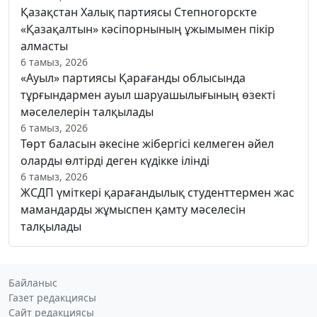
Қазақстан Халық партиясы Степногорскте
«Қазақалтын» кәсіпорнының ұжымымен пікір
алмасты
6 тамыз, 2026
«Ауыл» партиясы Қарағанды облысында
тұрғындармен ауыл шаруашылығының өзекті
мәселелерін талқылады
6 тамыз, 2026
Төрт баласын әкесіне жібергісі келмеген әйел
оларды өлтірді деген күдікке ілінді
6 тамыз, 2026
ЖСДП үміткері қарағандылық студенттермен жас
мамандарды жұмыспен қамту мәселесін
талқылады
Байланыс
Газет редакциясы
Сайт редакциясы