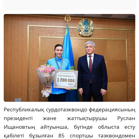
Республикалық сурдотаэквондо федерациясының
президенті және жаттықтырушы Руслан
Ищановтың айтуынша, бүгінде облыста есту
қабілеті бұзылған 85 спортшы таэквондомен