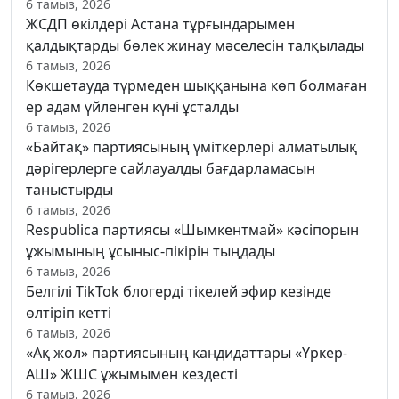
6 тамыз, 2026
ЖСДП өкілдері Астана тұрғындарымен
қалдықтарды бөлек жинау мәселесін талқылады
6 тамыз, 2026
Көкшетауда түрмеден шыққанына көп болмаған
ер адам үйленген күні ұсталды
6 тамыз, 2026
«Байтақ» партиясының үміткерлері алматылық
дәрігерлерге сайлауалды бағдарламасын
таныстырды
6 тамыз, 2026
Respublica партиясы «Шымкентмай» кәсіпорын
ұжымының ұсыныс-пікірін тыңдады
6 тамыз, 2026
Белгілі TikTok блогерді тікелей эфир кезінде
өлтіріп кетті
6 тамыз, 2026
«Ақ жол» партиясының кандидаттары «Үркер-
АШ» ЖШС ұжымымен кездесті
6 тамыз, 2026