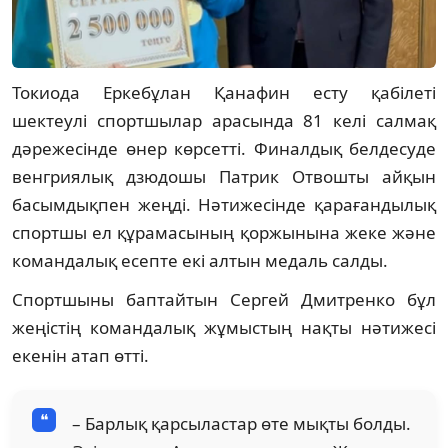
Токиода Еркебұлан Қанафин есту қабілеті
шектеулі спортшылар арасында 81 келі салмақ
дәрежесінде өнер көрсетті. Финалдық белдесуде
венгриялық дзюдошы Патрик Отвошты айқын
басымдықпен жеңді. Нәтижесінде қарағандылық
спортшы ел құрамасының қоржынына жеке және
командалық есепте екі алтын медаль салды.
Спортшыны баптайтын Сергей Дмитренко бұл
жеңістің командалық жұмыстың нақты нәтижесі
екенін атап өтті.
– Барлық қарсыластар өте мықты болды.