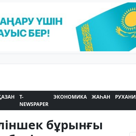
ҚАЗАН
T-
ЭКОНОМИКА
ЖАҺАН
РУХАНИ
NEWSPAPER
ліншек бұрынғы