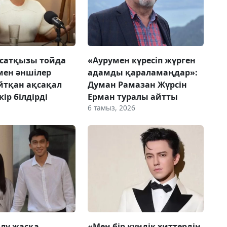
сатқызы тойда
«Аурумен күресіп жүрген
мен әншілер
адамды қараламаңдар»:
йтқан ақсақал
Думан Рамазан Жүрсін
ір білдірді
Ерман туралы айтты
6 тамыз, 2026
олу жасқа
«Мен бір күндік хиттердің