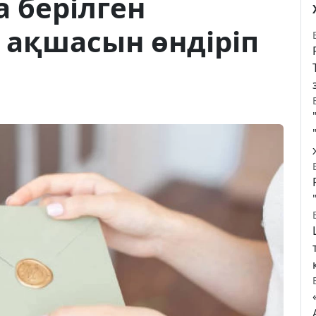
а берілген
ақшасын өндіріп