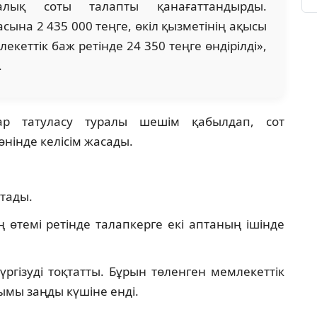
алық соты талапты қанағаттандырды.
ына 2 435 000 теңге, өкіл қызметінің ақысы
екеттік баж ретінде 24 350 теңге өндірілді»,
.
ар татуласу туралы шешім қабылдап, сот
нінде келісім жасады.
тады.
 өтемі ретінде талапкерге екі аптаның ішінде
жүргізуді тоқтатты. Бұрын төленген мемлекеттік
ымы заңды күшіне енді.