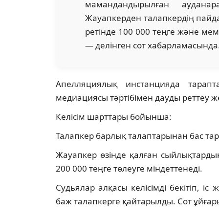
мамандандырылған ауданар
Жауапкерден талапкердің пайдас
ретінде 100 000 теңге және мемл
— делінген сот хабарламасында
Апелляциялық инстанцияда тарапт
медиациясы тәртібімен дауды реттеу жө
Келісім шарттары бойынша:
Талапкер барлық талаптарынан бас тар
Жауапкер өзінде қалған сыйлықтардың
200 000 теңге төлеуге міндеттенеді.
Судьялар алқасы келісімді бекітіп, іс 
баж талапкерге қайтарылды. Сот ұйғар