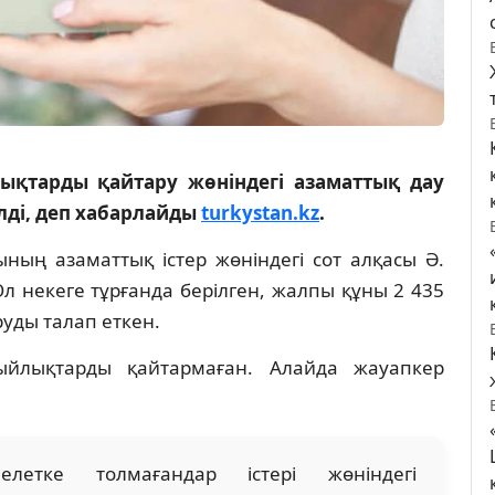
қтарды қайтару жөніндегі азаматтық дау
лді, деп хабарлайды
turkystan.kz
.
ың азаматтық істер жөніндегі сот алқасы Ә.
Ол некеге тұрғанда берілген, жалпы құны 2 435
уды талап еткен.
ыйлықтарды қайтармаған. Алайда жауапкер
летке толмағандар істері жөніндегі