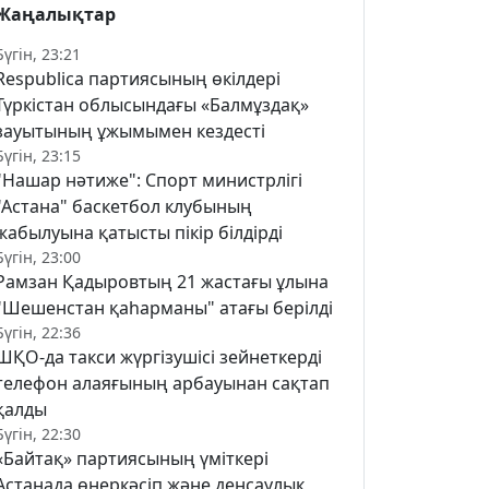
Жаңалықтар
Бүгін, 23:21
Respublica партиясының өкілдері
Түркістан облысындағы «Балмұздақ»
зауытының ұжымымен кездесті
Бүгін, 23:15
"Нашар нәтиже": Спорт министрлігі
"Астана" баскетбол клубының
жабылуына қатысты пікір білдірді
Бүгін, 23:00
Рамзан Қадыровтың 21 жастағы ұлына
"Шешенстан қаһарманы" атағы берілді
Бүгін, 22:36
ШҚО-да такси жүргізушісі зейнеткерді
телефон алаяғының арбауынан сақтап
қалды
Бүгін, 22:30
«Байтақ» партиясының үміткері
Астанада өнеркәсіп және денсаулық