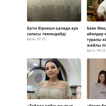
Бүгін бірнеше қалада ауа
Баян Мақ
сапасы төмендейді
әйелдер 
Бүгін, 07:25
туралы а
жайлы пік
Бүгін, 06:22
«Тойдан кейін ауырып
«Еркек б