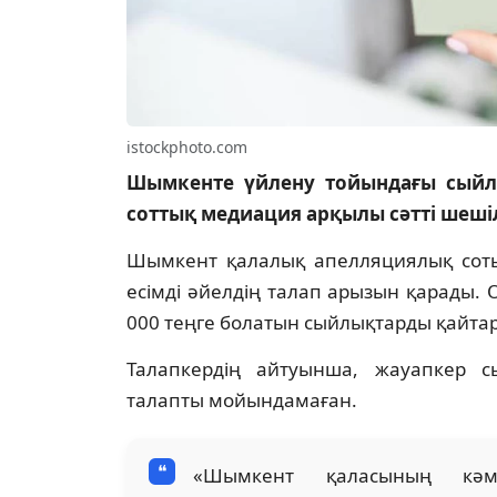
istockphoto.com
Шымкенте үйлену тойындағы сыйлы
соттық медиация арқылы сәтті шеші
Шымкент қалалық апелляциялық сотын
есімді әйелдің талап арызын қарады. 
000 теңге болатын сыйлықтарды қайтар
Талапкердің айтуынша, жауапкер с
талапты мойындамаған.
«Шымкент қаласының кәме