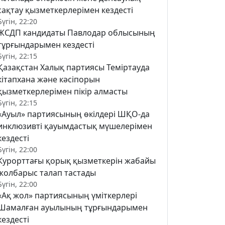
сақтау қызметкерлерімен кездесті
Бүгін, 22:20
ЖСДП кандидаты Павлодар облысының
тұрғындарымен кездесті
Бүгін, 22:15
Қазақстан Халық партиясы Теміртауда
кітапхана және кәсіпорын
қызметкерлерімен пікір алмасты
Бүгін, 22:15
«Ауыл» партиясының өкілдері ШҚО-да
инклюзивті қауымдастық мүшелерімен
кездесті
Бүгін, 22:00
Курорттағы қорық қызметкерін жабайы
жолбарыс талап тастады
Бүгін, 22:00
«Ақ жол» партиясының үміткерлері
Шамалған ауылының тұрғындарымен
кездесті