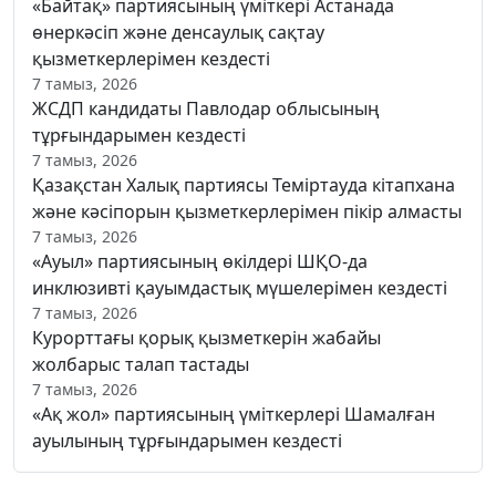
«Байтақ» партиясының үміткері Астанада
өнеркәсіп және денсаулық сақтау
қызметкерлерімен кездесті
7 тамыз, 2026
ЖСДП кандидаты Павлодар облысының
тұрғындарымен кездесті
7 тамыз, 2026
Қазақстан Халық партиясы Теміртауда кітапхана
және кәсіпорын қызметкерлерімен пікір алмасты
7 тамыз, 2026
«Ауыл» партиясының өкілдері ШҚО-да
инклюзивті қауымдастық мүшелерімен кездесті
7 тамыз, 2026
Курорттағы қорық қызметкерін жабайы
жолбарыс талап тастады
7 тамыз, 2026
«Ақ жол» партиясының үміткерлері Шамалған
ауылының тұрғындарымен кездесті