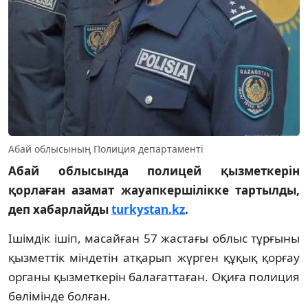
Абай облысының Полиция департаменті
Абай облысында полицей қызметкерін
қорлаған азамат жауапкершілікке тартылды,
деп хабарлайды
turkystan.kz
.
Ішімдік ішіп, масайған 57 жастағы облыс тұрғыны
қызметтік міндетін атқарып жүрген құқық қорғау
органы қызметкерін балағаттаған. Оқиға полиция
бөлімінде болған.