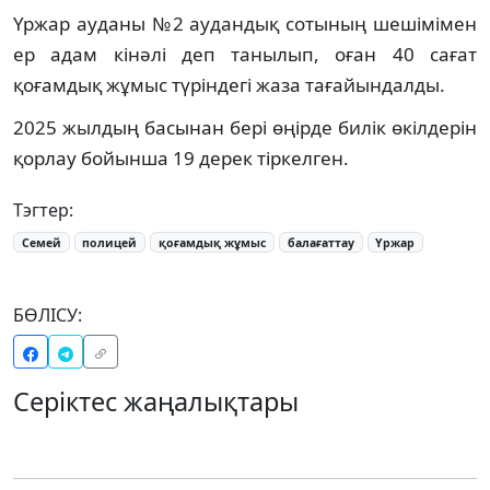
Үржар ауданы №2 аудандық сотының шешімімен
ер адам кінәлі деп танылып, оған 40 сағат
қоғамдық жұмыс түріндегі жаза тағайындалды.
2025 жылдың басынан бері өңірде билік өкілдерін
қорлау бойынша 19 дерек тіркелген.
Тэгтер:
Семей
полицей
қоғамдық жұмыс
балағаттау
Үржар
БӨЛІСУ:
Серіктес жаңалықтары