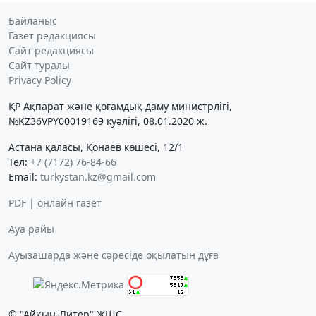
Байланыс
Газет редакциясы
Сайт редакциясы
Сайт туралы
Privacy Policy
ҚР Ақпарат және қоғамдық даму министрлігі,
№KZ36VPY00019169 куәлігі, 08.01.2020 ж.
Астана қаласы, Қонаев көшесі, 12/1
Тел:
+7 (7172) 76-84-66
Email:
turkystan.kz@gmail.com
PDF | онлайн газет
Ауа райы
Ауызашарда және сәресіде оқылатын дұға
© "Айқын-Литер" ЖШС