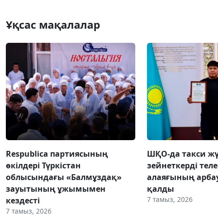
Ұқсас мақалалар
Respublica партиясының
ШҚО-да такси жү
өкілдері Түркістан
зейнеткерді тел
облысындағы «Балмұздақ»
алаяғының арба
зауытының ұжымымен
қалды
7 тамыз, 2026
кездесті
7 тамыз, 2026