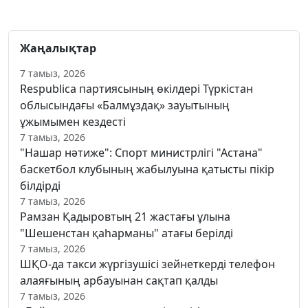
Жаңалықтар
7 тамыз, 2026
Respublica партиясының өкілдері Түркістан
облысындағы «Балмұздақ» зауытының
ұжымымен кездесті
7 тамыз, 2026
"Нашар нәтиже": Спорт министрлігі "Астана"
баскетбол клубының жабылуына қатысты пікір
білдірді
7 тамыз, 2026
Рамзан Қадыровтың 21 жастағы ұлына
"Шешенстан қаһарманы" атағы берілді
7 тамыз, 2026
ШҚО-да такси жүргізушісі зейнеткерді телефон
алаяғының арбауынан сақтап қалды
7 тамыз, 2026