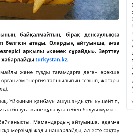
қының байқалмайтын, бірақ денсаулыққа
гі белгісін атады. Олардың айтуынша, ағза
өзгерісі арқылы «көмек сұрайды». Зерттеу
п хабарлайды
turkystan.kz
.
і, майлы және тұзды тағамдарға деген ерекше
а организм энергия тапшылығын сезініп, жоғары
еді.
здық. Ұйқының қанбауы ашушаңдықты күшейтіп,
зімтал болуға және құлазуға себеп болуы мүмкін.
ге байланысты. Мамандардың айтуынша, адамға
қа мерзімді жады нашарлайды, ал есте сақтау