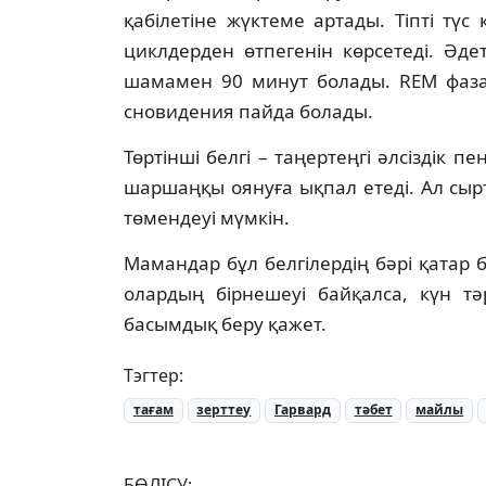
қабілетіне жүктеме артады. Тіпті түс
циклдерден өтпегенін көрсетеді. Әде
шамамен 90 минут болады. REM фазас
сновидения пайда болады.
Төртінші белгі – таңертеңгі әлсіздік п
шаршаңқы оянуға ықпал етеді. Ал сыртқы
төмендеуі мүмкін.
Мамандар бұл белгілердің бәрі қатар 
олардың бірнешеуі байқалса, күн тә
басымдық беру қажет.
Тэгтер:
тағам
зерттеу
Гарвард
тәбет
майлы
БӨЛІСУ: