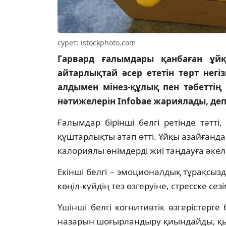
сурет: istockphoto.com
Гарвард ғалымдары қанбаған ұй
айтарлықтай әсер ететін төрт негіз
алдымен мінез-құлық пен тәбеттің 
нәтижелерін Infobae жариялады, де
Ғалымдар бірінші белгі ретінде тәтт
құштарлықты атап өтті. Ұйқы азайғанд
калориялы өнімдерді жиі таңдауға әкел
Екінші белгі – эмоционалдық тұрақсы
көңіл-күйдің тез өзгеруіне, стресске се
Үшінші белгі когнитивтік өзгерістер
назарын шоғырландыру қиындайды, қыс