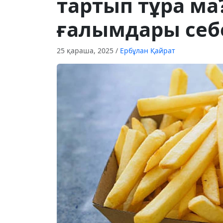
тартып тұра ма?
ғалымдары себ
25 қараша, 2025
/
Ербұлан Қайрат