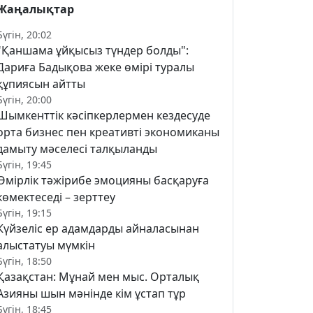
Жаңалықтар
Бүгін, 20:02
"Қаншама ұйқысыз түндер болды":
Дариға Бадықова жеке өмірі туралы
құпиясын айтты
Бүгін, 20:00
Шымкенттік кәсіпкерлермен кездесуде
орта бизнес пен креативті экономиканы
дамыту мәселесі талқыланды
Бүгін, 19:45
Өмірлік тәжірибе эмоцияны басқаруға
көмектеседі – зерттеу
Бүгін, 19:15
Күйзеліс ер адамдарды айналасынан
алыстатуы мүмкін
Бүгін, 18:50
Қазақстан: Мұнай мен мыс. Орталық
Азияны шын мәнінде кім ұстап тұр
Бүгін, 18:45