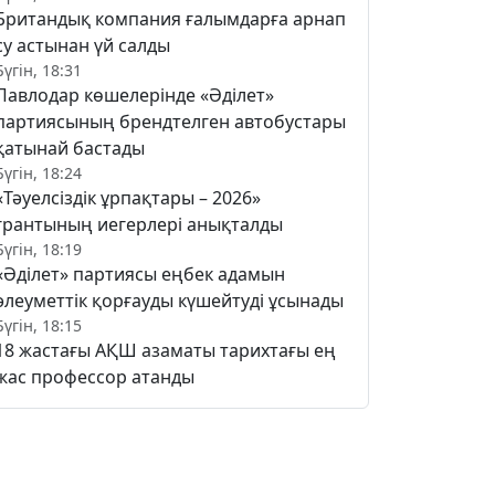
Британдық компания ғалымдарға арнап
су астынан үй салды
Бүгін, 18:31
Павлодар көшелерінде «Әділет»
партиясының брендтелген автобустары
қатынай бастады
Бүгін, 18:24
«Тәуелсіздік ұрпақтары – 2026»
грантының иегерлері анықталды
Бүгін, 18:19
«Әділет» партиясы еңбек адамын
әлеуметтік қорғауды күшейтуді ұсынады
Бүгін, 18:15
18 жастағы АҚШ азаматы тарихтағы ең
жас профессор атанды