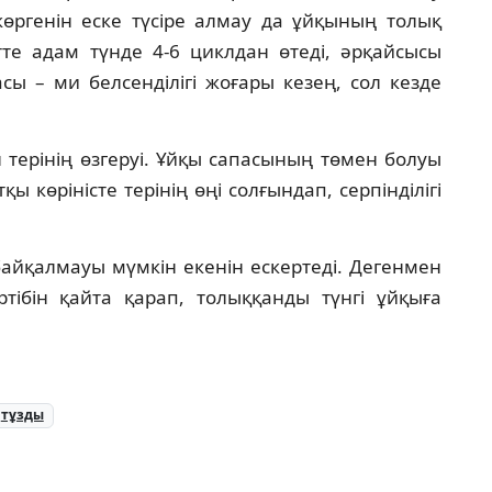
 көргенін еске түсіре алмау да ұйқының толық
тте адам түнде 4-6 циклдан өтеді, әрқайсысы
ы – ми белсенділігі жоғары кезең, сол кезде
ен терінің өзгеруі. Ұйқы сапасының төмен болуы
 көріністе терінің өңі солғындап, серпінділігі
байқалмауы мүмкін екенін ескертеді. Дегенмен
ртібін қайта қарап, толыққанды түнгі ұйқыға
тұзды