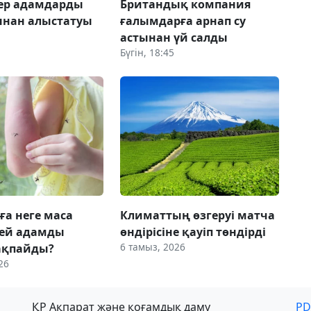
 ер адамдарды
Британдық компания
ынан алыстатуы
ғалымдарға арнап су
астынан үй салды
Бүгін, 18:45
ға неге маса
Климаттың өзгеруі матча
 кей адамды
өндірісіне қауіп төндірді
6 тамыз, 2026
ақпайды?
26
ҚР Ақпарат және қоғамдық даму
PD