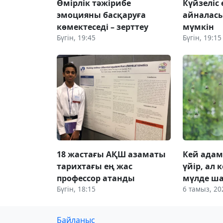
Өмірлік тәжірибе
Күйзеліс
эмоцияны басқаруға
айналас
көмектеседі – зерттеу
мүмкін
Бүгін, 19:45
Бүгін, 19:15
18 жастағы АҚШ азаматы
Кей адам
тарихтағы ең жас
үйір, ал
профессор атанды
мүлде ш
Бүгін, 18:15
6 тамыз, 20
Байланыс