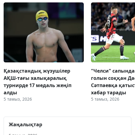
Қазақстандық жүзушілер
"Челси" сапынд
АҚШ-тағы халықаралық
голын соққан Да
турнирде 17 медаль жеңіп
Сәтпаевқа қаты
алды
хабар тарады
5 тамыз, 2026
5 тамыз, 2026
Жаңалықтар