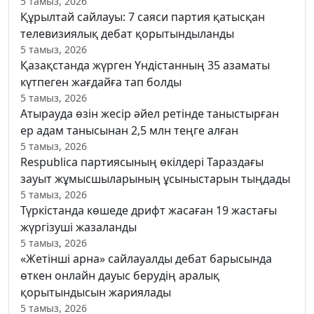
5 тамыз, 2026
Құрылтай сайлауы: 7 саяси партия қатысқан
телевизиялық дебат қорытындыланды
5 тамыз, 2026
Қазақстанда жүрген Үндістанның 35 азаматы
күтпеген жағдайға тап болды
5 тамыз, 2026
Атырауда өзін жесір әйел ретінде таныстырған
ер адам танысынан 2,5 млн теңге алған
5 тамыз, 2026
Respublica партиясының өкілдері Тараздағы
зауыт жұмысшыларының ұсыныстарын тыңдады
5 тамыз, 2026
Түркістанда көшеде дрифт жасаған 19 жастағы
жүргізуші жазаланды
5 тамыз, 2026
«Жетінші арна» сайлауалды дебат барысында
өткен онлайн дауыс берудің аралық
қорытындысын жариялады
5 тамыз, 2026