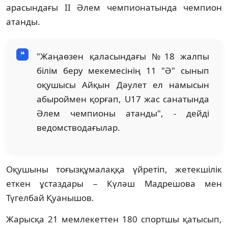
арасындағы ІІ Әлем чемпионатында чемпион
атанды.
"Жаңаөзен қаласындағы №18 жалпы
білім беру мекемесінің 11 "Ә" сынып
оқушысы Айқын Дәулет ел намысын
абыроймен қорғап, U17 жас санатында
Әлем чемпионы атанды", - дейді
ведомстводағылар.
Оқушыны тоғызқұмалаққа үйретіп, жетекшілік
еткен ұстаздары – Күләш Мадрешова мен
Түгелбай Қуанышов.
Жарысқа 21 мемлекеттен 180 спортшы қатысып,