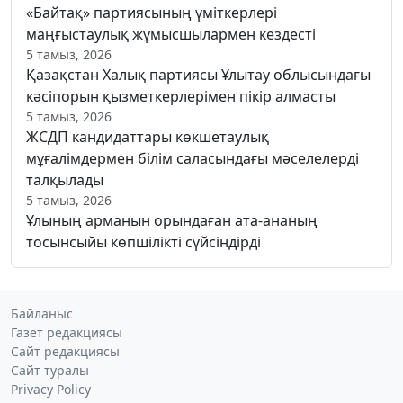
«Байтақ» партиясының үміткерлері
маңғыстаулық жұмысшылармен кездесті
5 тамыз, 2026
Қазақстан Халық партиясы Ұлытау облысындағы
кәсіпорын қызметкерлерімен пікір алмасты
5 тамыз, 2026
ЖСДП кандидаттары көкшетаулық
мұғалімдермен білім саласындағы мәселелерді
талқылады
5 тамыз, 2026
Ұлының арманын орындаған ата-ананың
тосынсыйы көпшілікті сүйсіндірді
Байланыс
Газет редакциясы
Сайт редакциясы
Сайт туралы
Privacy Policy