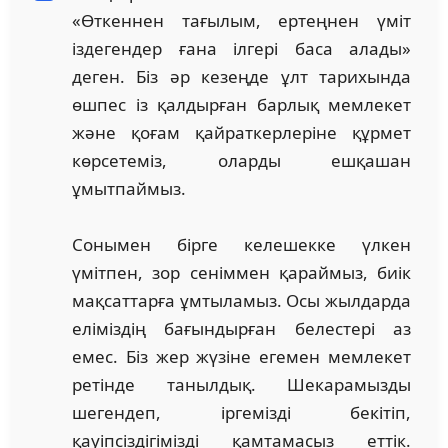
«Өткеннен тағылым, ертеңнен үміт
іздегендер ғана ілгері баса алады»
деген. Біз әр кезеңде ұлт тарихында
өшпес із қалдырған барлық мемлекет
және қоғам қайраткерлеріне құрмет
көрсетеміз, оларды ешқашан
ұмытпаймыз.
Сонымен бірге келешекке үлкен
үмітпен, зор сеніммен қараймыз, биік
мақсаттарға ұмтыламыз. Осы жылдарда
еліміздің бағындырған белестері аз
емес. Біз жер жүзіне егемен мемлекет
ретінде танылдық. Шекарамызды
шегендеп, іргемізді бекітіп,
қауіпсіздігімізді қамтамасыз еттік.