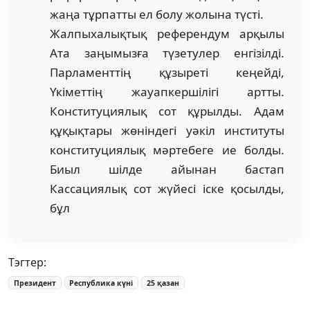
жаңа тұрпатты ел болу жолына түсті.
Жалпыхалықтық референдум арқылы
Ата заңымызға түзетулер енгізілді.
Парламенттің құзыреті кеңейді,
Үкіметтің жауапкершілігі артты.
Конституциялық сот құрылды. Адам
құқықтары жөніндегі уәкіл институты
конституциялық мәртебеге ие болды.
Биыл шілде айынан бастап
Кассациялық сот жүйесі іске қосылды,
бұл
Тэгтер:
Президент
Республика күні
25 қазан