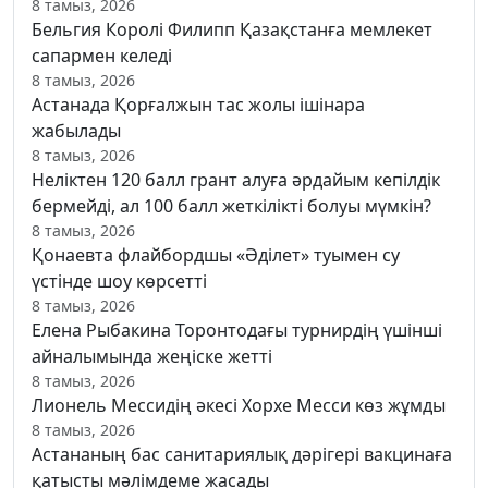
8 тамыз, 2026
Бельгия Королі Филипп Қазақстанға мемлекет
сапармен келеді
8 тамыз, 2026
Астанада Қорғалжын тас жолы ішінара
жабылады
8 тамыз, 2026
Неліктен 120 балл грант алуға әрдайым кепілдік
бермейді, ал 100 балл жеткілікті болуы мүмкін?
8 тамыз, 2026
Қонаевта флайбордшы «Әділет» туымен су
үстінде шоу көрсетті
8 тамыз, 2026
Елена Рыбакина Торонтодағы турнирдің үшінші
айналымында жеңіске жетті
8 тамыз, 2026
Лионель Мессидің әкесі Хорхе Месси көз жұмды
8 тамыз, 2026
Астананың бас санитариялық дәрігері вакцинаға
қатысты мәлімдеме жасады