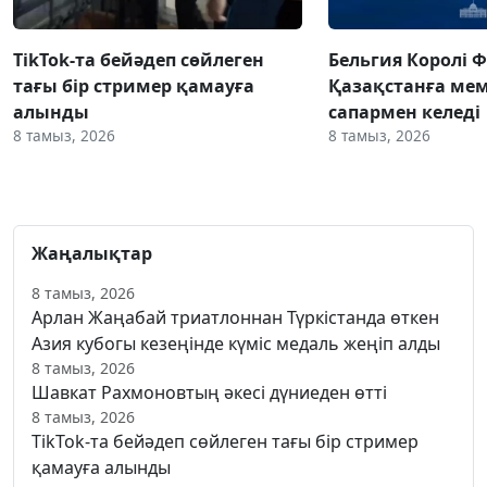
TikTok-та бейәдеп сөйлеген
Бельгия Королі 
тағы бір стример қамауға
Қазақстанға ме
алынды
сапармен келеді
8 тамыз, 2026
8 тамыз, 2026
Жаңалықтар
8 тамыз, 2026
Арлан Жаңабай триатлоннан Түркістанда өткен
Азия кубогы кезеңінде күміс медаль жеңіп алды
8 тамыз, 2026
Шавкат Рахмоновтың әкесі дүниеден өтті
8 тамыз, 2026
TikTok-та бейәдеп сөйлеген тағы бір стример
қамауға алынды