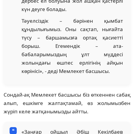
дербес ел болуына жол ашқан қастерлі
күн деуге болады.
Тәуелсіздік – бәрінен қымбат
құндылығымыз. Оны сақтап, нығайта
түсу – баршамызға ортақ қасиетті
борыш. Егемендік – ата-
бабаларымыздың ұлт мүддесі
жолындағы өшпес ерлігінің айқын
көрінісі», - деді Мемлекет басшысы.
Сондай-ақ Мемлекет басшысы біз өткеннен сабақ
алып, ешкімге жалтақтамай, өз жолымызбен
жүріп келе жатқанымызды айтты.
«Заңғар ойшыл Әбіш Кекілбаев