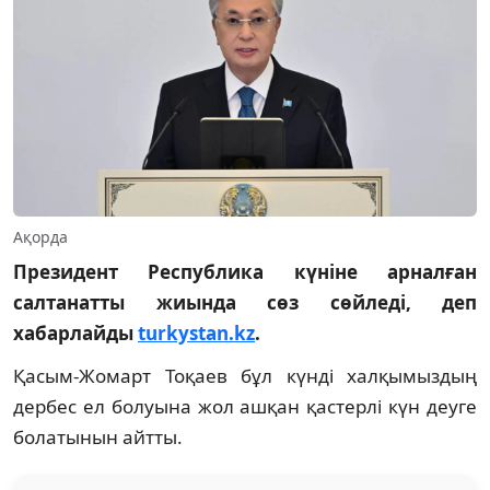
Ақорда
Президент Республика күніне арналған
салтанатты жиында сөз сөйледі, деп
хабарлайды
turkystan.kz
.
Қасым-Жомарт Тоқаев бұл күнді халқымыздың
дербес ел болуына жол ашқан қастерлі күн деуге
болатынын айтты.