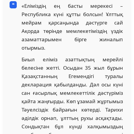
«Еліміздің ең басты мерекесі –
Республика күні құтты болсын! Ұлттық
мейрам қарсаңында дәстүрге сай
Ақорда төрінде мемлекетіміздің үздік
азаматтарымен бірге жиналып
отырмыз.
Биыл еліміз азаттықтың мерейлі
белесіне жетті. Осыдан 35 жыл бұрын
Қазақстанның Егемендігі туралы
декларация қабылданды. Дәл осы күні
сан ғасырлық мемлекеттілік дәстүріміз
қайта жаңғырды. Көп ұзамай жұртымыз
Тәуелсіздік байрағын көтерді. Тарихи
әділдік орнап, ұлттың рухы асқақтады.
Сондықтан бұл күнді халқымыздың