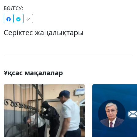
БӨЛІСУ:
Серіктес жаңалықтары
Ұқсас мақалалар