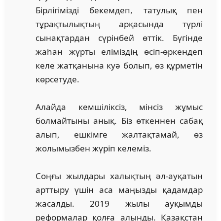
Бірлігімізді бекемдеп, татулық пен
тұрақтылықтың арқасында түрлі
сынақтардан сүрінбей өттік. Бүгінде
жаһан жұрты еліміздің өсіп-өркендеп
келе жатқанына куә болып, өз құрметін
көрсетуде.
Алайда кемшіліксіз, мінсіз жұмыс
болмайтыны анық. Біз өткеннен сабақ
алып, ешкімге жалтақтамай, өз
жолымызбен жүріп келеміз.
Соңғы жылдары халықтың әл-ауқатын
арттыру үшін аса маңызды қадамдар
жасалды. 2019 жылы ауқымды
реформалар қолға алынды. Қазақстан