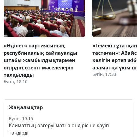
«Әділет» партиясының
«Темекі тұтатқан
республикалық сайлауалды
тастаған»: Абай
штабы жамбылдықтармен
көлігін өртеп жі
өңірдің өзекті мәселелерін
азаматқа үкім 
Бүгін, 17:33
талқылады
Бүгін, 18:10
Жаңалықтар
Бүгін, 19:15
Климаттың өзгеруі матча өндірісіне қауіп
төндірді