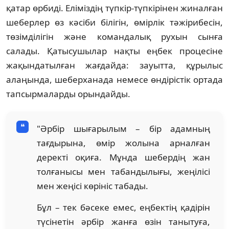
қатар өрбиді. Еліміздің түпкір-түпкірінен жиналған
шеберлер өз кәсіби білігін, өмірлік тәжірибесін,
төзімділігін және командалық рухын сынға
салады. Қатысушылар нақты еңбек процесіне
жақындатылған жағдайда: зауытта, құрылыс
алаңында, шеберханада немесе өндірістік ортада
тапсырмаларды орындайды.
"Әрбір шығарылым – бір адамның
тағдырына, өмір жолына арналған
деректі оқиға. Мұнда шебердің жан
толғанысы мен табандылығы, жеңілісі
мен жеңісі көрініс табады.
Бұл – тек бәсеке емес, еңбектің қадірін
түсінетін әрбір жанға өзін танытуға,