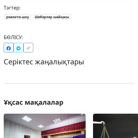
Тэгтер:
реалити-шоу
Шеберлер шайқасы
БӨЛІСУ:
Серіктес жаңалықтары
Ұқсас мақалалар