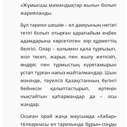
«Жұмысшы мамандықтар жылы» болып
жарияланды.
Бұл тарихи шешім – ел дамуының негізгі
тетігі болып отырған қарапайым еңбек
адамдарына көрсетілген зор құрметтің
белгісі. Олар – қолымен қала тұрғызып,
жол төсеп, жарық пен жылу жеткізіп,
өндіріс пен тұрмыстың күретамырын
ұстап тұрған нағыз майталмандар. Шын
мәнінде, тәуелсіз Қазақстанның бүгінгі
бейнесін қалыптастырып, ертеңін
нықтайтын қаһармандар да – осы
жандар.
Осыған орай жаңа маусымда «Хабар»
телеарнасы ел тарихында бұрын-соңды