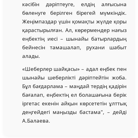
кәсібін дәріптеуге, елдің алғысына
бөленуге берілген бірегей мүмкіндік.
Жеңімпаздар үшін қомақты жүлде қоры
қарастырылған. Ал, көрермендер нағыз
еңбектің иесі – шынайы батырлардың
бейнесін тамашалап, рухани шабыт
алады.
«Шеберлер шайқасы» – адал еңбек пен
шынайы шеберлікті дәріптейтін жоба.
Бұл бағдарлама – маңдай тердің қадірін
бағалап, еңбектің ел болашағына берік
іргетас екенін айқын көрсететін ұлттық
деңгейдегі маңызды бастама", – дейді
А.Балаева.