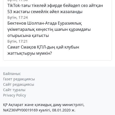
TikTok-тағы тікелей эфирде бейәдеп сөз айтқан
53 жастағы семейлік әйел жазаланды
Бүгін, 17:24
Бектенов Шолпан-Атада Еуразиялық
үкіметаралық кеңестің шағын құрамдағы
отырысына қатысты
Бүгін, 17:21
Самат Смақов ҚПЛ-дың қай клубын
жаттықтыруы мүмкін?
Байланыс
Газет редакциясы
Сайт редакциясы
Сайт туралы
Privacy Policy
ҚР Ақпарат және қоғамдық даму министрлігі,
№KZ36VPY00019169 куәлігі, 08.01.2020 ж.