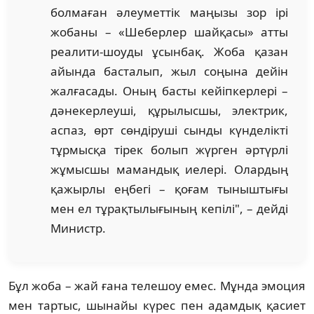
болмаған әлеуметтік маңызы зор ірі
жобаны – «Шеберлер шайқасы» атты
реалити-шоуды ұсынбақ. Жоба қазан
айында басталып, жыл соңына дейін
жалғасады. Оның басты кейіпкерлері –
дәнекерлеуші, құрылысшы, электрик,
аспаз, өрт сөндіруші сынды күнделікті
тұрмысқа тірек болып жүрген әртүрлі
жұмысшы мамандық иелері. Олардың
қажырлы еңбегі – қоғам тыныштығы
мен ел тұрақтылығының кепілі", – дейді
Министр.
Бұл жоба – жай ғана телешоу емес. Мұнда эмоция
мен тартыс, шынайы күрес пен адамдық қасиет