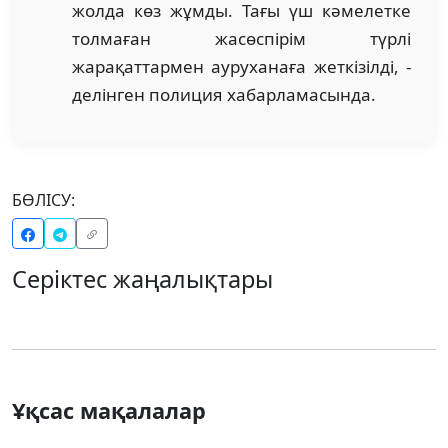
жолда көз жұмды. Тағы үш кәмелетке
толмаған жасөспірім түрлі
жарақаттармен ауруханаға жеткізілді, -
делінген полиция хабарламасында.
БӨЛІСУ:
Серіктес жаңалықтары
Ұқсас мақалалар