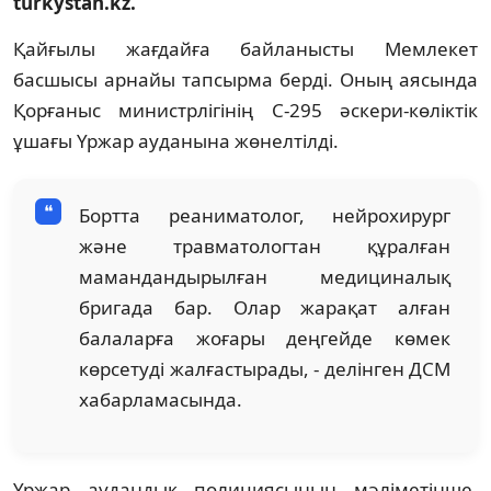
turkystan.kz.
Қайғылы жағдайға байланысты Мемлекет
басшысы арнайы тапсырма берді. Оның аясында
Қорғаныс министрлігінің С-295 әскери-көліктік
ұшағы Үржар ауданына жөнелтілді.
Бортта реаниматолог, нейрохирург
және травматологтан құралған
мамандандырылған медициналық
бригада бар. Олар жарақат алған
балаларға жоғары деңгейде көмек
көрсетуді жалғастырады, - делінген ДСМ
хабарламасында.
Үржар аудандық полициясының мәліметінше,