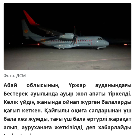
Фото: ДСМ
Абай облысының Үржар ауданындағы
Бестерек ауылында ауыр жол апаты тіркелді.
Көлік үйдің жанында ойнап жүрген балаларды
қағып кеткен. Қайғылы оқиға салдарынан үш
бала көз жұмды, тағы үш бала әртүрлі жарақат
алып, ауруханаға жеткізілді, деп хабарлайды