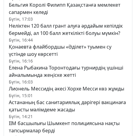
Бельгия Королі Филипп Қазақстанға мемлекет
сапармен келеді
Бүгін, 17:03
Неліктен 120 балл грант алуға әрдайым кепілдік
бермейді, ал 100 балл жеткілікті болуы мүмкін?
Бүгін, 16:44
Қонаевта флайбордшы «Әділет» туымен су
үстінде шоу көрсетті
Бүгін, 16:16
Елена Рыбакина Торонтодағы турнирдің үшінші
айналымында жеңіске жетті
Бүгін, 16:03
Лионель Мессидің әкесі Хорхе Месси көз жұмды
Бүгін, 15:01
Астананың бас санитариялық дәрігері вакцинаға
қатысты мәлімдеме жасады
Бүгін, 14:21
ІІМ басшылығы Шымкент полициясына нақты
тапсырмалар берді