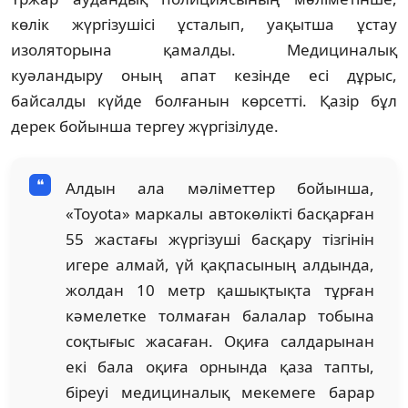
көлік жүргізушісі ұсталып, уақытша ұстау
изоляторына қамалды. Медициналық
куәландыру оның апат кезінде есі дұрыс,
байсалды күйде болғанын көрсетті. Қазір бұл
дерек бойынша тергеу жүргізілуде.
Алдын ала мәліметтер бойынша,
«Toyota» маркалы автокөлікті басқарған
55 жастағы жүргізуші басқару тізгінін
игере алмай, үй қақпасының алдында,
жолдан 10 метр қашықтықта тұрған
кәмелетке толмаған балалар тобына
соқтығыс жасаған. Оқиға салдарынан
екі бала оқиға орнында қаза тапты,
біреуі медициналық мекемеге барар