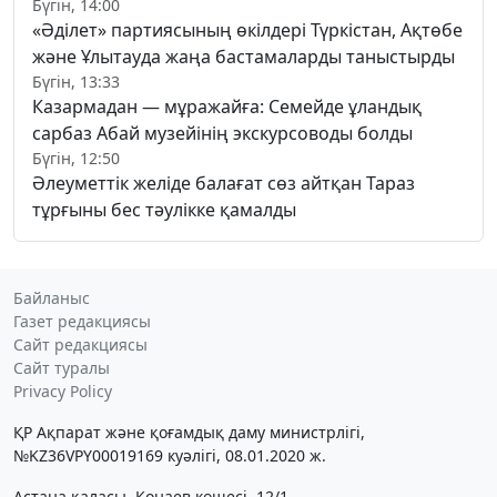
Бүгін, 14:00
«Әділет» партиясының өкілдері Түркістан, Ақтөбе
және Ұлытауда жаңа бастамаларды таныстырды
Бүгін, 13:33
Казармадан — мұражайға: Семейде ұландық
сарбаз Абай музейінің экскурсоводы болды
Бүгін, 12:50
Әлеуметтік желіде балағат сөз айтқан Тараз
тұрғыны бес тәулікке қамалды
Байланыс
Газет редакциясы
Сайт редакциясы
Сайт туралы
Privacy Policy
ҚР Ақпарат және қоғамдық даму министрлігі,
№KZ36VPY00019169 куәлігі, 08.01.2020 ж.
Астана қаласы, Қонаев көшесі, 12/1