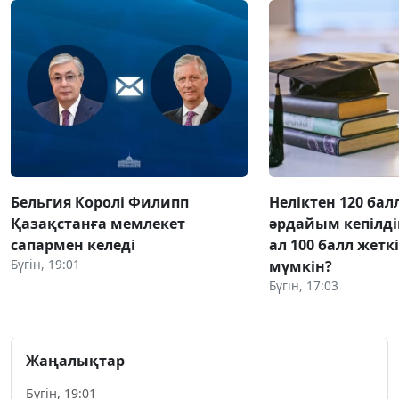
Бельгия Королі Филипп
Неліктен 120 бал
Қазақстанға мемлекет
әрдайым кепілді
сапармен келеді
ал 100 балл жетк
Бүгін, 19:01
мүмкін?
Бүгін, 17:03
Жаңалықтар
Бүгін, 19:01