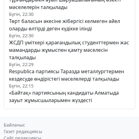
мәселелерін талқылады
Бүгін, 22:30
Төрт баласын әкесіне жібергісі келмеген әйел
оларды өлтірді деген күдікке ілінді
Бүгін, 22:30
ЖСДП үміткері қарағандылық студенттермен жас
мамандарды жұмыспен қамту мәселесін
талқылады
Бүгін, 22:29
Respublica партиясы Таразда металлургтермен
кездесуде өндірістегі мәселелерді талқылады
Бүгін, 22:15
«Байтақ» партиясының кандидаты Алматыда
зауыт жұмысшыларымен жүздесті
Байланыс
Газет редакциясы
Сайт редакциясы