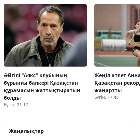
Әйгілі "Аякс" клубының
Жеңіл атлет Анн
бұрынғы бапкері Қазақстан
Қазақстан реко
құрамасын жаттықтыратын
жаңартты
Бүгін, 17:45
болды
Бүгін, 21:17
Жаңалықтар