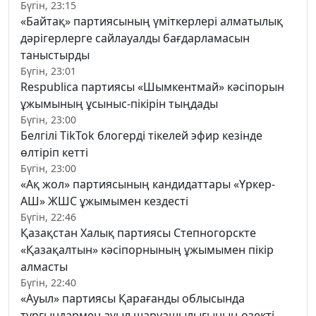
Бүгін, 23:15
«Байтақ» партиясының үміткерлері алматылық
дәрігерлерге сайлауалды бағдарламасын
таныстырды
Бүгін, 23:01
Respublica партиясы «Шымкентмай» кәсіпорын
ұжымының ұсыныс-пікірін тыңдады
Бүгін, 23:00
Белгілі TikTok блогерді тікелей эфир кезінде
өлтіріп кетті
Бүгін, 23:00
«Ақ жол» партиясының кандидаттары «Үркер-
АШ» ЖШС ұжымымен кездесті
Бүгін, 22:46
Қазақстан Халық партиясы Степногорскте
«Қазақалтын» кәсіпорнының ұжымымен пікір
алмасты
Бүгін, 22:40
«Ауыл» партиясы Қарағанды облысында
тұрғындармен ауыл шаруашылығының өзекті