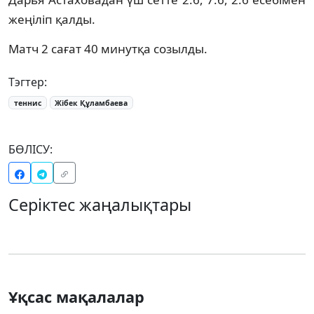
жеңіліп қалды.
Матч 2 сағат 40 минутқа созылды.
Тэгтер:
теннис
Жібек Құламбаева
БӨЛІСУ:
Серіктес жаңалықтары
Ұқсас мақалалар