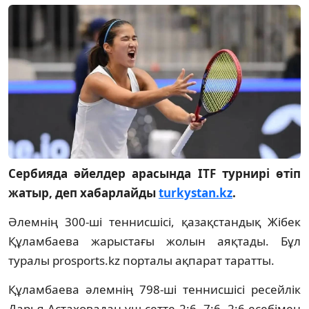
Сербияда әйелдер арасында ITF турнирі өтіп
жатыр, деп хабарлайды
turkystan.kz
.
Әлемнің 300-ші теннисшісі, қазақстандық Жібек
Құламбаева жарыстағы жолын аяқтады. Бұл
туралы prosports.kz порталы ақпарат таратты.
Құламбаева әлемнің 798-ші теннисшісі ресейлік
Дарья Астаховадан үш сетте 2:6, 7:6, 2:6 есебімен