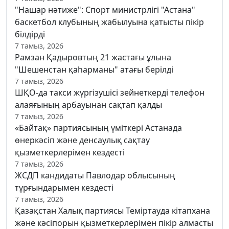
"Нашар нәтиже": Спорт министрлігі "Астана"
баскетбол клубының жабылуына қатысты пікір
білдірді
7 тамыз, 2026
Рамзан Қадыровтың 21 жастағы ұлына
"Шешенстан қаһарманы" атағы берілді
7 тамыз, 2026
ШҚО-да такси жүргізушісі зейнеткерді телефон
алаяғының арбауынан сақтап қалды
7 тамыз, 2026
«Байтақ» партиясының үміткері Астанада
өнеркәсіп және денсаулық сақтау
қызметкерлерімен кездесті
7 тамыз, 2026
ЖСДП кандидаты Павлодар облысының
тұрғындарымен кездесті
7 тамыз, 2026
Қазақстан Халық партиясы Теміртауда кітапхана
және кәсіпорын қызметкерлерімен пікір алмасты