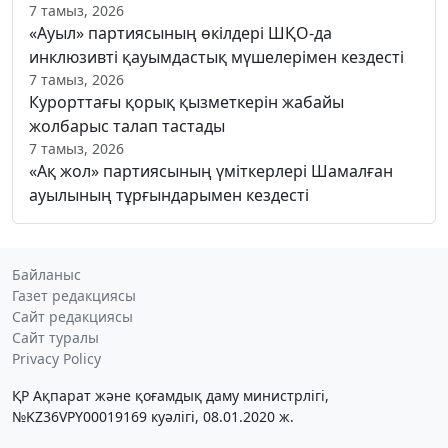
7 тамыз, 2026
«Ауыл» партиясының өкілдері ШҚО-да
инклюзивті қауымдастық мүшелерімен кездесті
7 тамыз, 2026
Курорттағы қорық қызметкерін жабайы
жолбарыс талап тастады
7 тамыз, 2026
«Ақ жол» партиясының үміткерлері Шамалған
ауылының тұрғындарымен кездесті
Байланыс
Газет редакциясы
Сайт редакциясы
Сайт туралы
Privacy Policy
ҚР Ақпарат және қоғамдық даму министрлігі,
№KZ36VPY00019169 куәлігі, 08.01.2020 ж.