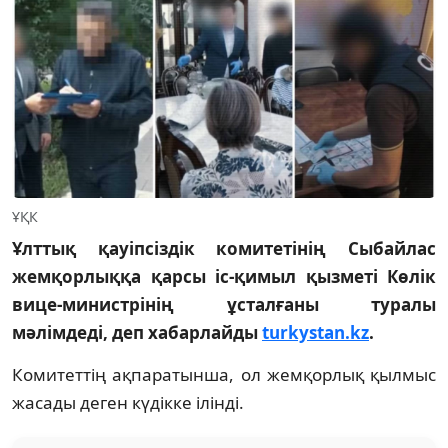
ҰҚК
Ұлттық қауіпсіздік комитетінің Сыбайлас
жемқорлыққа қарсы іс-қимыл қызметі Көлік
вице-министрінің ұсталғаны туралы
мәлімдеді, деп хабарлайды
turkystan.kz
.
Комитеттің ақпаратынша, ол жемқорлық қылмыс
жасады деген күдікке ілінді.