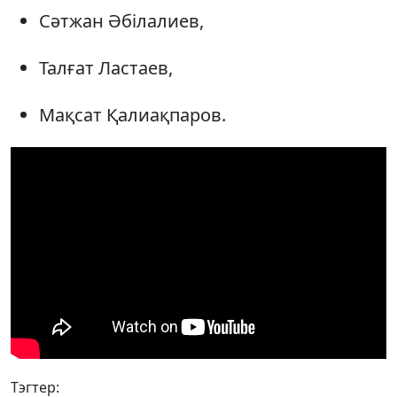
Сәтжан Әбілалиев,
Талғат Ластаев,
Мақсат Қалиақпаров.
Тэгтер: