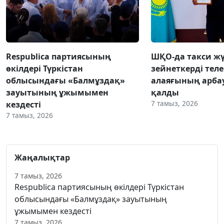
Respublica партиясының
ШҚО-да такси жү
өкілдері Түркістан
зейнеткерді тел
облысындағы «Балмұздақ»
алаяғының арба
зауытының ұжымымен
қалды
7 тамыз, 2026
кездесті
7 тамыз, 2026
Жаңалықтар
7 тамыз, 2026
Respublica партиясының өкілдері Түркістан
облысындағы «Балмұздақ» зауытының
ұжымымен кездесті
7 тамыз, 2026