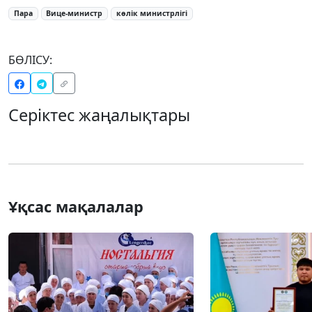
Пара
Вице-министр
көлік министрлігі
БӨЛІСУ:
Серіктес жаңалықтары
Ұқсас мақалалар