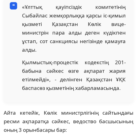
«Ұлттық қауіпсіздік комитетінің
Сыбайлас жемқорлыққа қарсы іс-қимыл
қызметі Қазақстан Көлік вице-
министрін пара алды деген күдікпен
ұстап, сот санкциясы негізінде қамауға
алды.
Қылмыстық-процестік кодекстің 201-
бабына сәйкес өзге ақпарат жария
етілмейді», - делінген Қазақстан ҰҚК
баспасөз қызметінің хабарламасында.
Айта кетейік, Көлік министрлігінің сайтындағы
ресми ақпаратқа сәйкес, ведоство басшысының
оның 3 орынбасары бар: