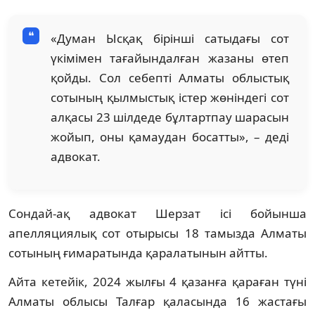
«Думан Ысқақ бірінші сатыдағы сот
үкімімен тағайындалған жазаны өтеп
қойды. Сол себепті Алматы облыстық
сотының қылмыстық істер жөніндегі сот
алқасы 23 шілдеде бұлтартпау шарасын
жойып, оны қамаудан босатты», – деді
адвокат.
Сондай-ақ адвокат Шерзат ісі бойынша
апелляциялық сот отырысы 18 тамызда Алматы
сотының ғимаратында қаралатынын айтты.
Айта кетейік, 2024 жылғы 4 қазанға қараған түні
Алматы облысы Талғар қаласында 16 жастағы