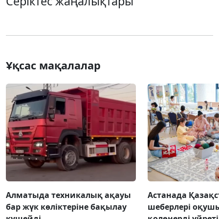
Серіктес жаңалықтары
Ұқсас мақалалар
Алматыда техникалық ақауы
Астанада Қазақс
бар жүк көліктеріне бақылау
шеберлері оқуш
күшейді
қолөнерді үйрет