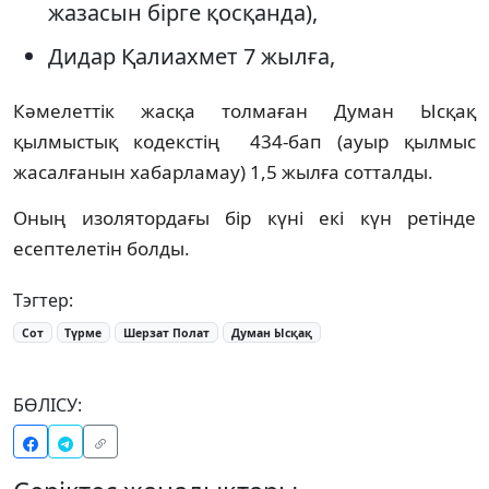
жазасын бірге қосқанда),
Дидар Қалиахмет 7 жылға,
Кәмелеттік жасқа толмаған Думан Ысқақ
қылмыстық кодекстің 434-бап (ауыр қылмыс
жасалғанын хабарламау) 1,5 жылға сотталды.
Оның изолятордағы бір күні екі күн ретінде
есептелетін болды.
Тэгтер:
Сот
Түрме
Шерзат Полат
Думан Ысқақ
БӨЛІСУ: