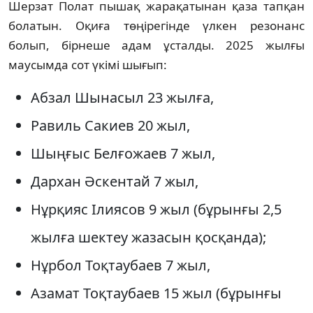
Шерзат Полат пышақ жарақатынан қаза тапқан
болатын. Оқиға төңірегінде үлкен резонанс
болып, бірнеше адам ұсталды. 2025 жылғы
маусымда сот үкімі шығып:
Абзал Шынасыл 23 жылға,
Равиль Сакиев 20 жыл,
Шыңғыс Белғожаев 7 жыл,
Дархан Әскентай 7 жыл,
Нұрқияс Ілиясов 9 жыл (бұрынғы 2,5
жылға шектеу жазасын қосқанда);
Нұрбол Тоқтаубаев 7 жыл,
Азамат Тоқтаубаев 15 жыл (бұрынғы