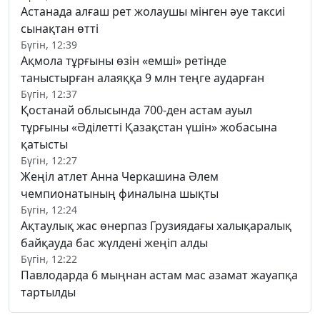
Астанада алғаш рет жолаушы мінген әуе таксиі
сынақтан өтті
Бүгін, 12:39
Ақмола тұрғыны өзін «емші» ретінде
таныстырған алаяққа 9 млн теңге аударған
Бүгін, 12:37
Қостанай облысында 700-ден астам ауыл
тұрғыны «Әділетті Қазақстан үшін» жобасына
қатысты
Бүгін, 12:27
Жеңіл атлет Анна Черкашина Әлем
чемпионатының финалына шықты
Бүгін, 12:24
Ақтаулық жас өнерпаз Грузиядағы халықаралық
байқауда бас жүлдені жеңіп алды
Бүгін, 12:22
Павлодарда 6 мыңнан астам мас азамат жауапқа
тартылды