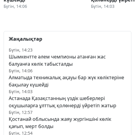
Бүгін, 14:06
Бүгін, 14:03
Жаңалықтар
Бүгін, 14:23
Шымкентте әлем чемпионы атанған жас
балуанға көлік табысталды
Бүгін, 14:06
Алматыда техникалық ақауы бар жүк көліктеріне
бақылау күшейді
Бүгін, 14:03
Астанада Қазақстанның үздік шеберлері
оқушыларға ұлттық қолөнерді үйретіп жатыр
Бүгін, 12:57
Қостанай облысында жаяу жүргіншіні көлік
қағып, мерт болды
Бүгін, 12:54