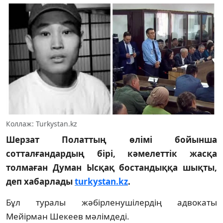
Коллаж: Turkystan.kz
Шерзат Полаттың өлімі бойынша
сотталғандардың бірі, кәмелеттік жасқа
толмаған Думан Ысқақ бостандыққа шықты,
деп хабарлады
turkystan.kz
.
Бұл туралы жәбірленушілердің адвокаты
Мейірман Шекеев мәлімдеді.