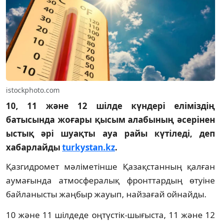
istockphoto.com
10, 11 және 12 шілде күндері еліміздің
батысында жоғары қысым алабының әсерінен
ыстық әрі шуақты ауа райы күтіледі, деп
хабарлайды
turkystan.kz
.
Қазгидромет мәліметінше Қазақстанның қалған
аумағында атмосфералық фронттардың өтуіне
байланысты жаңбыр жауып, найзағай ойнайды.
10 және 11 шілдеде оңтүстік-шығыста, 11 және 12