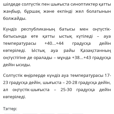
шілдеде солтүстік пен шығыста синоптиктер қатты
жаңбыр, бұршақ және екпінді жел болатынын
болжайды.
Күндіз республиканың батысы мен оңтүстік-
батысында өте қатты ыстық күтіледі – ауа
температурасы +40...+44 градусқа дейін
көтеріледі. Ыстық ауа райы Қазақстанның
оңтүстігіне де оралады – мұнда +38...+43 градусқа
дейін ысиды.
Солтүстік өңірлерде күндіз ауа температурасы 17-
23 градусқа дейін, шығыста – 20-28 градусқа дейін,
ал оңтүстік-шығыста – 25-30 градусқа дейін
көтеріледі.
Тэгтер: