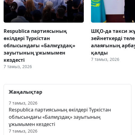
Respublica партиясының
ШҚО-да такси жү
өкілдері Түркістан
зейнеткерді тел
облысындағы «Балмұздақ»
алаяғының арба
зауытының ұжымымен
қалды
7 тамыз, 2026
кездесті
7 тамыз, 2026
Жаңалықтар
7 тамыз, 2026
Respublica партиясының өкілдері Түркістан
облысындағы «Балмұздақ» зауытының
ұжымымен кездесті
7 тамыз, 2026