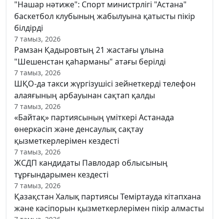
"Нашар нәтиже": Спорт министрлігі "Астана"
баскетбол клубының жабылуына қатысты пікір
білдірді
7 тамыз, 2026
Рамзан Қадыровтың 21 жастағы ұлына
"Шешенстан қаһарманы" атағы берілді
7 тамыз, 2026
ШҚО-да такси жүргізушісі зейнеткерді телефон
алаяғының арбауынан сақтап қалды
7 тамыз, 2026
«Байтақ» партиясының үміткері Астанада
өнеркәсіп және денсаулық сақтау
қызметкерлерімен кездесті
7 тамыз, 2026
ЖСДП кандидаты Павлодар облысының
тұрғындарымен кездесті
7 тамыз, 2026
Қазақстан Халық партиясы Теміртауда кітапхана
және кәсіпорын қызметкерлерімен пікір алмасты