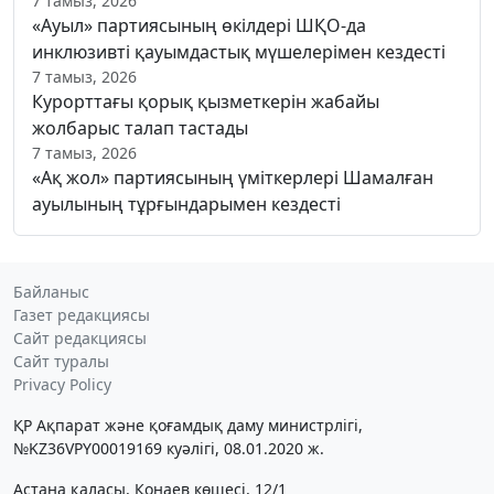
7 тамыз, 2026
«Ауыл» партиясының өкілдері ШҚО-да
инклюзивті қауымдастық мүшелерімен кездесті
7 тамыз, 2026
Курорттағы қорық қызметкерін жабайы
жолбарыс талап тастады
7 тамыз, 2026
«Ақ жол» партиясының үміткерлері Шамалған
ауылының тұрғындарымен кездесті
Байланыс
Газет редакциясы
Сайт редакциясы
Сайт туралы
Privacy Policy
ҚР Ақпарат және қоғамдық даму министрлігі,
№KZ36VPY00019169 куәлігі, 08.01.2020 ж.
Астана қаласы, Қонаев көшесі, 12/1