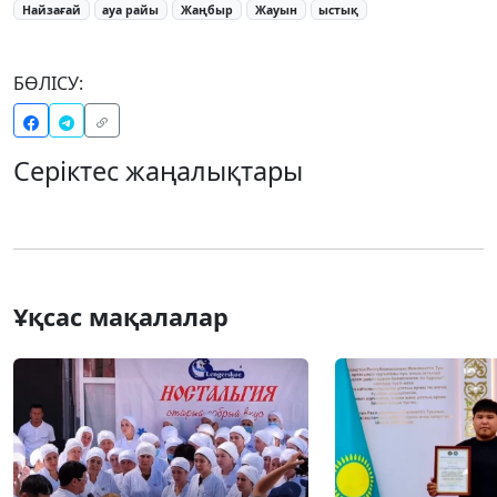
Найзағай
ауа райы
Жаңбыр
Жауын
ыстық
БӨЛІСУ:
Серіктес жаңалықтары
Ұқсас мақалалар