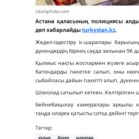
istockphoto.com
Астана қаласының полициясы алдын
деп хабарлайды
turkystan.kz
.
Жедел-іздестіру іс-шаралары барысы
дүкендердің бірінің сауда залынан 96
Қылмыс нақты жоспармен жүзеге асырылғ
батондарды пакетке салып, оны көзге
сыбайласы дайын пакетті алып, дүкенн
Шоколад сатылып кеткен. Келтірілген 
Бейнебақылау камералары арқылы күд
таңда оларға қатысты сотқа дейінгі тер
Тэгтер:
ұрлық
Дүкен
шоколад