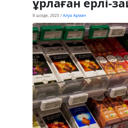
ұрлаған ерлі-з
8 шілде, 2025
/
Алуа Арман