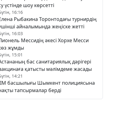
су үстінде шоу көрсетті
Бүгін, 16:16
Елена Рыбакина Торонтодағы турнирдің
үшінші айналымында жеңіске жетті
Бүгін, 16:03
Лионель Мессидің әкесі Хорхе Месси
көз жұмды
Бүгін, 15:01
Астананың бас санитариялық дәрігері
вакцинаға қатысты мәлімдеме жасады
Бүгін, 14:21
ІІМ басшылығы Шымкент полициясына
нақты тапсырмалар берді