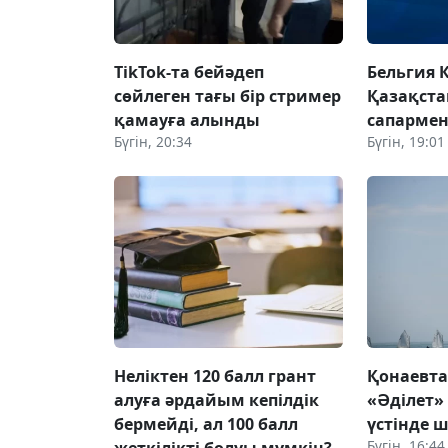
TikTok-та бейәдеп
Бельгия 
сөйлеген тағы бір стример
Қазақста
қамауға алынды
сапармен
Бүгін, 20:34
Бүгін, 19:01
Неліктен 120 балл грант
Қонаевт
алуға әрдайым кепілдік
«Әділет»
бермейді, ал 100 балл
үстінде ш
Бүгін, 16:44
жеткілікті болуы мүмкін?