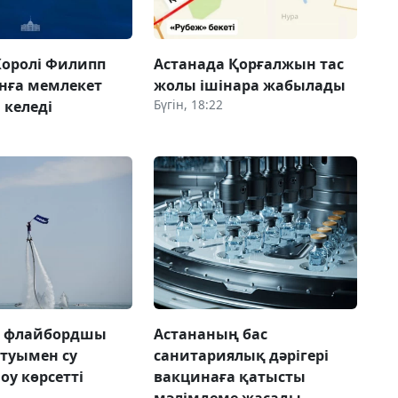
Королі Филипп
Астанада Қорғалжын тас
нға мемлекет
жолы ішінара жабылады
Бүгін, 18:22
 келеді
а флайбордшы
Астананың бас
 туымен су
санитариялық дәрігері
оу көрсетті
вакцинаға қатысты
мәлімдеме жасады