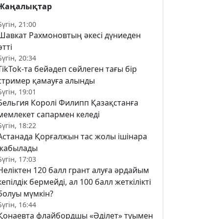
Жаңалықтар
Бүгін, 21:00
Шавкат Рахмоновтың әкесі дүниеден
өтті
Бүгін, 20:34
TikTok-та бейәдеп сөйлеген тағы бір
стример қамауға алынды
Бүгін, 19:01
Бельгия Королі Филипп Қазақстанға
мемлекет сапармен келеді
Бүгін, 18:22
Астанада Қорғалжын тас жолы ішінара
жабылады
Бүгін, 17:03
Неліктен 120 балл грант алуға әрдайым
кепілдік бермейді, ал 100 балл жеткілікті
болуы мүмкін?
Бүгін, 16:44
Қонаевта флайбордшы «Әділет» туымен