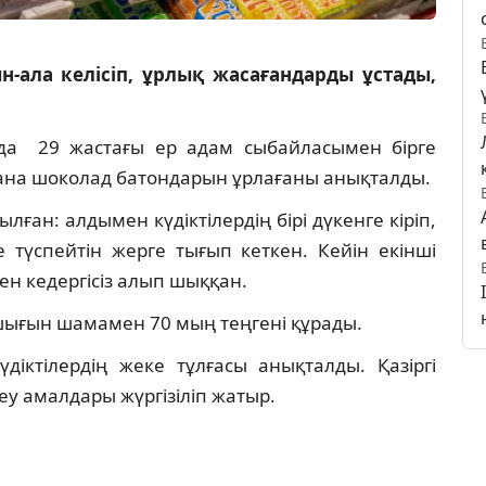
-ала келісіп, ұрлық жасағандарды ұстады,
нда 29 жастағы ер адам сыбайласымен бірге
 дана шоколад батондарын ұрлағаны анықталды.
ан: алдымен күдіктілердің бірі дүкенге кіріп,
 түспейтін жерге тығып кеткен. Кейін екінші
ен кедергісіз алып шыққан.
шығын шамамен 70 мың теңгені құрады.
іктілердің жеке тұлғасы анықталды. Қазіргі
геу амалдары жүргізіліп жатыр.