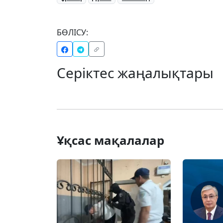
БӨЛІСУ:
Серіктес жаңалықтары
Ұқсас мақалалар