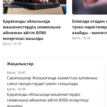
Қарағанды облысында
Елімізде отадан 
машинистердің символына
туған нәрестелер
айналған әйгілі ВЛ60
азайды – минист
Бүгін, 16:32
ескерткіші ашылды
Бүгін, 16:39
Жаңалықтар
Бүгін, 16:47
Сарапшылар Жезқазғанда азаматтық қоғамның
саяси процестердегі рөлін талқылады
Бүгін, 16:39
Қарағанды облысында машинистердің
символына айналған әйгілі ВЛ60 ескерткіші
ашылды