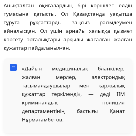
Анықталған оқиғалардың бірі көршілес елдің
тумасына қатысты. Ол Қазақстанда уақытша
тұруға рұқсаттарды заңсыз рәсімдеумен
айналысқан. Ол үшін арнайы халыққа қызмет
көрсету орталықтары арқылы жасалған жалған
құжаттар пайдаланылған.
«Дайын медициналық бланкілер,
жалған мөрлер, электрондық
тасымалдаушылар мен қаржылық
құжаттар тәркіленді», — деді ІІМ
криминалдық полиция
департаментінің бастығы Қанат
Нұрмағамбетов.