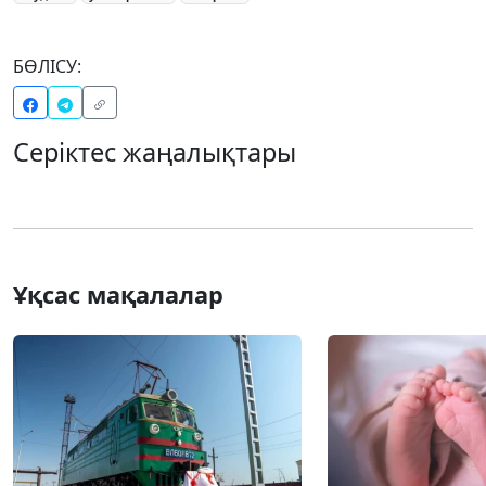
БӨЛІСУ:
Серіктес жаңалықтары
Ұқсас мақалалар