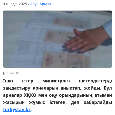
4 шілде, 2025
/
Алуа Арман
polisia.kz
Ішкі істер министрлігі шетелдіктерді
заңдастыру арналарын анықтап, жойды. Бұл
арналар ХҚКО мен оқу орындарының атымен
жасырын жұмыс істеген, деп хабарлайды
turkystan.kz
.