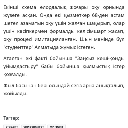
Екінші схема елордалық жоғары оқу орнында
жүзеге асқан. Онда екі қызметкер 68-ден астам
шетел азаматын оқу үшін жалған шақырып, олар
үшін кәсіпкермен формалды келісімшарт жасап,
оқу процесі имитацияланған. Шын мәнінде бұл
"студенттер" Алматыда жұмыс істеген.
Аталған екі факті бойынша "Заңсыз көші-қонды
ұйымдастыру" бабы бойынша қылмыстық істер
қозғалды.
Жыл басынан бері осындай сегіз арна анықталып,
жойылды.
Тэгтер:
студент
университет
мигрант