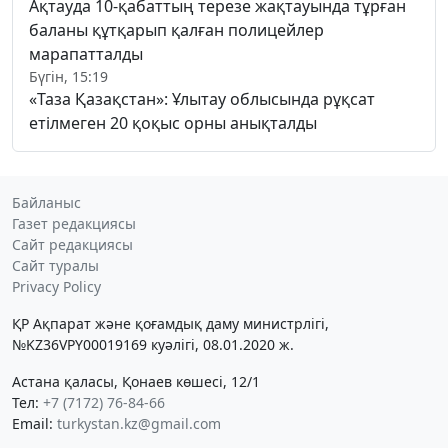
Ақтауда 10-қабаттың терезе жақтауында тұрған
баланы құтқарып қалған полицейлер
марапатталды
Бүгін, 15:19
«Таза Қазақстан»: Ұлытау облысында рұқсат
етілмеген 20 қоқыс орны анықталды
Байланыс
Газет редакциясы
Сайт редакциясы
Сайт туралы
Privacy Policy
ҚР Ақпарат және қоғамдық даму министрлігі,
№KZ36VPY00019169 куәлігі, 08.01.2020 ж.
Астана қаласы, Қонаев көшесі, 12/1
Тел:
+7 (7172) 76-84-66
Email:
turkystan.kz@gmail.com