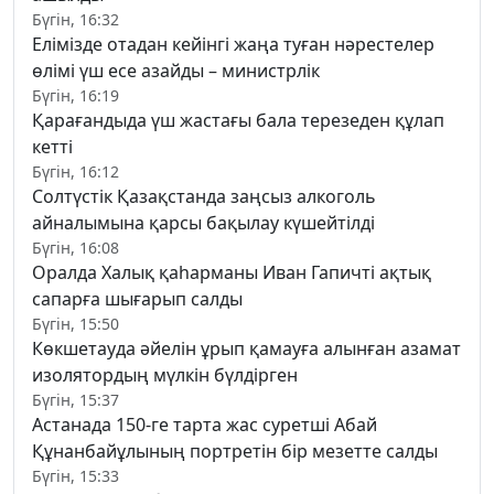
Бүгін, 16:32
Елімізде отадан кейінгі жаңа туған нәрестелер
өлімі үш есе азайды – министрлік
Бүгін, 16:19
Қарағандыда үш жастағы бала терезеден құлап
кетті
Бүгін, 16:12
Солтүстік Қазақстанда заңсыз алкоголь
айналымына қарсы бақылау күшейтілді
Бүгін, 16:08
Оралда Халық қаһарманы Иван Гапичті ақтық
сапарға шығарып салды
Бүгін, 15:50
Көкшетауда әйелін ұрып қамауға алынған азамат
изолятордың мүлкін бүлдірген
Бүгін, 15:37
Астанада 150-ге тарта жас суретші Абай
Құнанбайұлының портретін бір мезетте салды
Бүгін, 15:33