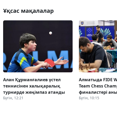
Ұқсас мақалалар
Алан Құрманғалиев үстел
Алматыда FIDE Wo
теннисінен халықаралық
Team Chess Champ
турнирде жеңімпаз атанды
финалистері ан
Бүгін, 12:21
Бүгін, 10:15