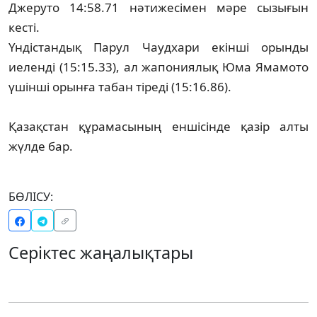
Джеруто 14:58.71 нәтижесімен мәре сызығын
кесті.
Үндістандық Парул Чаудхари екінші орынды
иеленді (15:15.33), ал жапониялық Юма Ямамото
үшінші орынға табан тіреді (15:16.86).
Қазақстан құрамасының еншісінде қазір алты
жүлде бар.
БӨЛІСУ:
Серіктес жаңалықтары