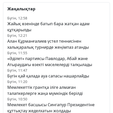
Жаңалықтар
Бүгін, 12:58
Жайық өзенінде батып бара жатқан адам
құтқарылды
Бүгін, 12:21
Алан Құрманғалиев үстел теннисінен
халықаралық турнирде жеңімпаз атанды
Бүгін, 11:55
«Әділет» партиясы Павлодар, Абай және
Атыраудағы өзекті мәселелерді талқылады
Бүгін, 11:47
Бүгін қай қалада ауа сапасы нашарлайды
Бүгін, 11:20
Мемлекеттік грантқа іліге алмаған
талапкерлерге жаңа мүмкіндік берілді
Бүгін, 10:50
Мемлекет басшысы Сингапур Президентіне
құттықтау жеделхатын жолдады