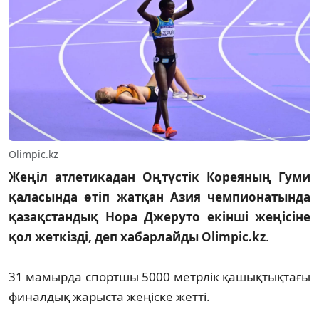
Olimpic.kz
Жеңіл атлетикадан Оңтүстік Кореяның Гуми
қаласында өтіп жатқан Азия чемпионатында
қазақстандық Нора Джеруто екінші жеңісіне
қол жеткізді, деп хабарлайды Olimpic.kz
.
31 мамырда спортшы 5000 метрлік қашықтықтағы
финалдық жарыста жеңіске жетті.