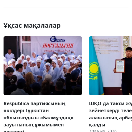
Ұқсас мақалалар
Respublica партиясының
ШҚО-да такси жү
өкілдері Түркістан
зейнеткерді тел
облысындағы «Балмұздақ»
алаяғының арба
зауытының ұжымымен
қалды
7 тамыз, 2026
кездесті