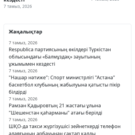
7 тамыз, 2026
Жаңалықтар
7 тамыз, 2026
Respublica партиясының өкілдері Түркістан
облысындағы «Балмұздақ» зауытының
ұжымымен кездесті
7 тамыз, 2026
"Нашар нәтиже": Спорт министрлігі "Астана"
баскетбол клубының жабылуына қатысты пікір
білдірді
7 тамыз, 2026
Рамзан Қадыровтың 21 жастағы ұлына
"Шешенстан қаһарманы" атағы берілді
7 тамыз, 2026
ШҚО-да такси жүргізушісі зейнеткерді телефон
алаяғының арбауынан сақтап қалды