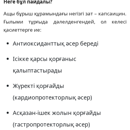
Неге бұл пайдалы?
Ащы бұрыш құрамындағы негізгі зат – капсаицин.
Ғылыми тұрғыда дәлелденгендей, ол келесі
қасиеттерге ие:
Антиоксиданттық әсер береді
Ісікке қарсы қорғаныс
қалыптастырады
Жүректі қорғайды
(кардиопротекторлық әсер)
Асқазан-ішек жолын қорғайды
(гастропротекторлық әсер)