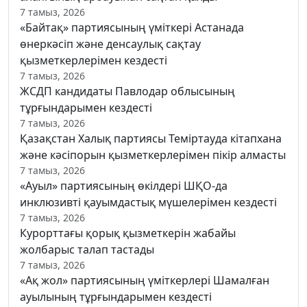
7 тамыз, 2026
«Байтақ» партиясының үміткері Астанада
өнеркәсіп және денсаулық сақтау
қызметкерлерімен кездесті
7 тамыз, 2026
ЖСДП кандидаты Павлодар облысының
тұрғындарымен кездесті
7 тамыз, 2026
Қазақстан Халық партиясы Теміртауда кітапхана
және кәсіпорын қызметкерлерімен пікір алмасты
7 тамыз, 2026
«Ауыл» партиясының өкілдері ШҚО-да
инклюзивті қауымдастық мүшелерімен кездесті
7 тамыз, 2026
Курорттағы қорық қызметкерін жабайы
жолбарыс талап тастады
7 тамыз, 2026
«Ақ жол» партиясының үміткерлері Шамалған
ауылының тұрғындарымен кездесті