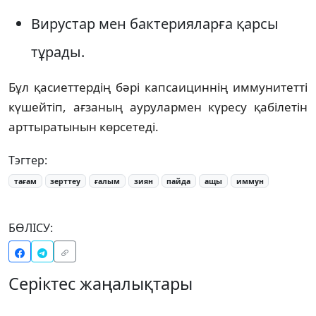
Вирустар мен бактерияларға қарсы
тұрады.
Бұл қасиеттердің бәрі капсаициннің иммунитетті
күшейтіп, ағзаның аурулармен күресу қабілетін
арттыратынын көрсетеді.
Тэгтер:
тағам
зерттеу
ғалым
зиян
пайда
ащы
иммун
БӨЛІСУ:
Серіктес жаңалықтары