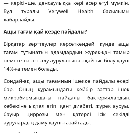
— керісінше, денсаулыққа кері әсер етуі мүмкін.
Бұл туралы Verywell Health басылымы
хабарлайды.
Ащы тағам қай кезде пайдалы?
Бірқатар зерттеулер көрсеткендей, күнде ащы
тағам тұтынатын адамдардың жүрек-қан тамыр
немесе тыныс алу ауруларынан қайтыс болу қаупі
14%-ға төмен болады.
Сондай-ақ, ащы тағамның ішекке пайдалы әсері
бар. Оның құрамындағы кейбір заттар ішек
микробиомындағы пайдалы бактериялардың
көбеюіне ықпал етіп, қант диабеті, жүрек ауруы,
бауыр циррозы мен қатерлі ісік секілді
аурулардың даму қаупін азайтады.