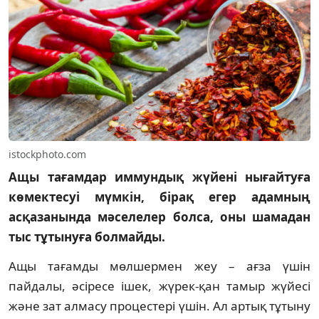
istockphoto.com
Ащы тағамдар иммундық жүйені нығайтуға
көмектесуі мүмкін, бірақ егер адамның
асқазанында мәселелер болса, оны шамадан
тыс тұтынуға болмайды.
Ащы тағамды мөлшермен жеу – ағза үшін
пайдалы, әсіресе ішек, жүрек-қан тамыр жүйесі
және зат алмасу процестері үшін. Ал артық тұтыну