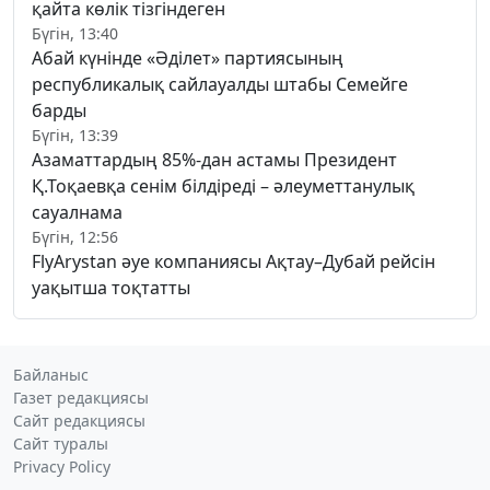
қайта көлік тізгіндеген
Бүгін, 13:40
Абай күнінде «Әділет» партиясының
республикалық сайлауалды штабы Семейге
барды
Бүгін, 13:39
Азаматтардың 85%-дан астамы Президент
Қ.Тоқаевқа сенім білдіреді – әлеуметтанулық
сауалнама
Бүгін, 12:56
FlyArystan әуе компаниясы Ақтау–Дубай рейсін
уақытша тоқтатты
Байланыс
Газет редакциясы
Сайт редакциясы
Сайт туралы
Privacy Policy