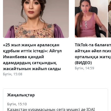
«25 жыл жақын араласқан
TikTok-та балаға
құрбым иттік істеді»: Айгүл
айтқан әйел пс
Иманбаева қандай
орталыққа жат
адамдардың сатқындық
(ВИДЕО)
Бүгін, 14:59
жасайтынын жайып салды
Бүгін, 15:08
Жаңалықтар
Бүгін, 15:10
Қазақстан құрамасының сегіз мүшесі де IOAI