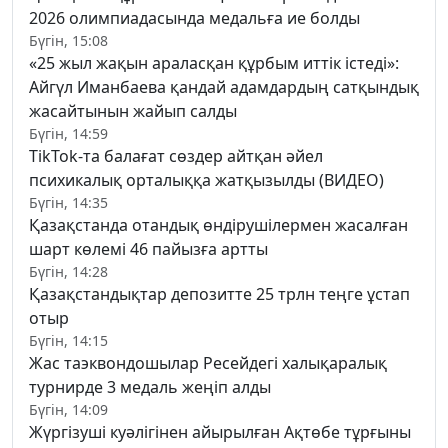
2026 олимпиадасында медальға ие болды
Бүгін, 15:08
«25 жыл жақын араласқан құрбым иттік істеді»:
Айгүл Иманбаева қандай адамдардың сатқындық
жасайтынын жайып салды
Бүгін, 14:59
TikTok-та балағат сөздер айтқан әйел
психикалық орталыққа жатқызылды (ВИДЕО)
Бүгін, 14:35
Қазақстанда отандық өндірушілермен жасалған
шарт көлемі 46 пайызға артты
Бүгін, 14:28
Қазақстандықтар депозитте 25 трлн теңге ұстап
отыр
Бүгін, 14:15
Жас таэквондошылар Ресейдегі халықаралық
турнирде 3 медаль жеңіп алды
Бүгін, 14:09
Жүргізуші куәлігінен айырылған Ақтөбе тұрғыны