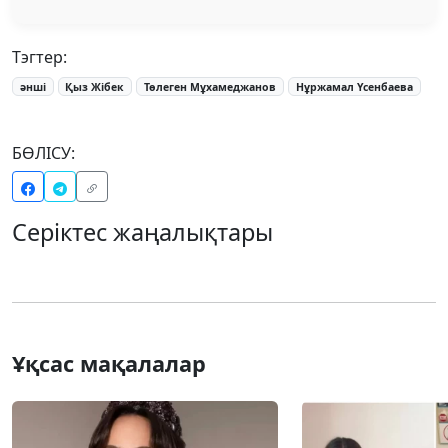
Тэгтер:
әнші
Қыз Жібек
Төлеген Мұхамеджанов
Нұржамал Үсенбаева
БӨЛІСУ:
Серіктес жаңалықтары
Ұқсас мақалалар