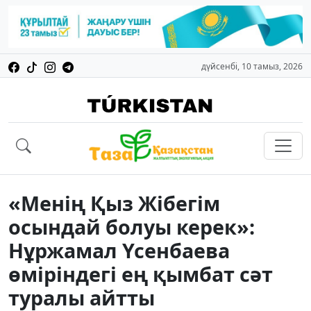
дүйсенбі, 10 тамыз, 2026
«Менің Қыз Жібегім
осындай болуы керек»:
Нұржамал Үсенбаева
өміріндегі ең қымбат сәт
туралы айтты