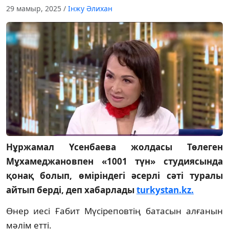
29 мамыр, 2025
/
Інжу Әлихан
Нұржамал Үсенбаева жолдасы Төлеген
Мұхамеджановпен «1001 түн» студиясында
қонақ болып, өміріндегі әсерлі сәті туралы
айтып берді, деп хабарлады
turkystan.kz.
Өнер иесі Ғабит Мүсіреповтің батасын алғанын
мәлім етті.