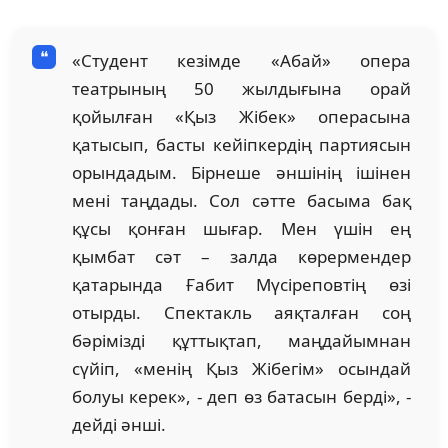
«Студент кезімде «Абай» опера
театрының 50 жылдығына орай
қойылған «Қыз Жібек» операсына
қатысып, басты кейіпкердің партиясын
орындадым. Бірнеше әншінің ішінен
мені таңдады. Сол сәтте басыма бақ
құсы қонған шығар. Мен үшін ең
қымбат сәт – залда көрермендер
қатарында Ғабит Мүсіреповтің өзі
отырды. Спектакль аяқталған соң
бәрімізді құттықтап, маңдайымнан
сүйіп, «менің Қыз Жібегім» осындай
болуы керек», - деп өз батасын берді», -
дейді әнші.