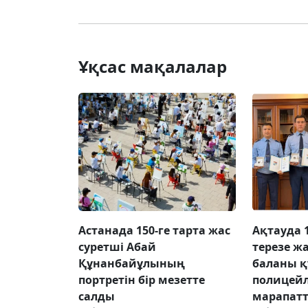
Ұқсас мақалалар
Астанада 150-ге тарта жас
Ақтауда 
суретші Абай
терезе ж
Құнанбайұлының
баланы қ
портретін бір мезетте
полицей
салды
марапат