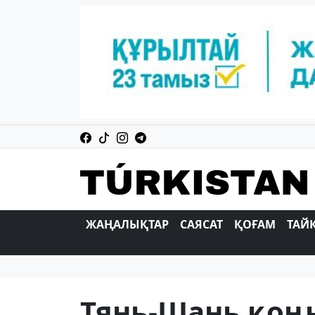
ЖАҢАЛЫҚТАР
САЯСАТ
ҚОҒАМ
ТАЙ
Тянь-Шань қоң