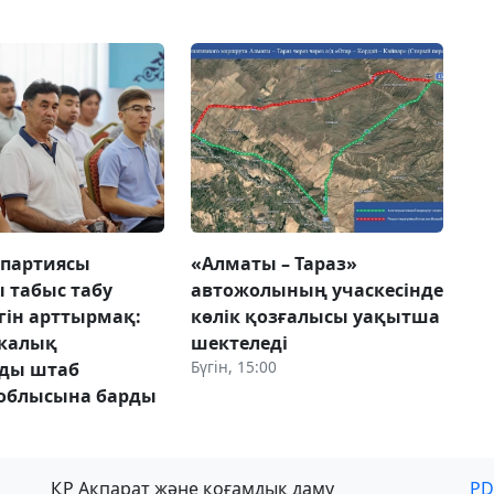
 партиясы
«Алматы – Тараз»
 табыс табу
автожолының учаскесінде
гін арттырмақ:
көлік қозғалысы уақытша
икалық
шектеледі
Бүгін, 15:00
лды штаб
облысына барды
ҚР Ақпарат және қоғамдық даму
PD