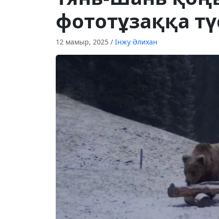
фототұзаққа тү
12 мамыр, 2025
/
Інжу Әлихан