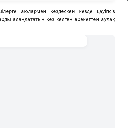
шілерге аюлармен кездескен кезде қауіпсіз
рды алаңдататын кез келген әрекеттен аулақ