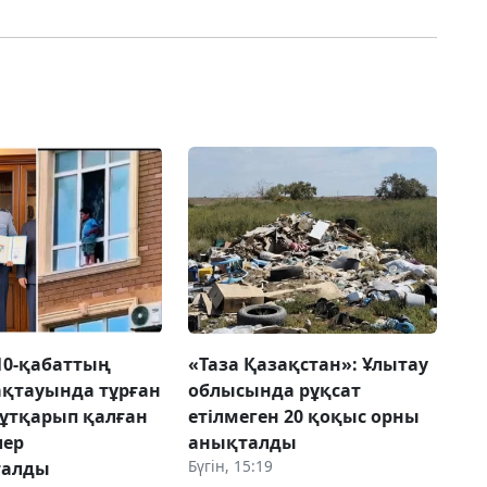
10-қабаттың
«Таза Қазақстан»: Ұлытау
ақтауында тұрған
облысында рұқсат
ұтқарып қалған
етілмеген 20 қоқыс орны
лер
анықталды
Бүгін, 15:19
талды