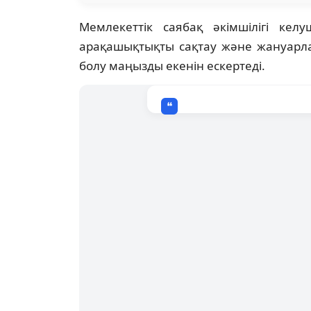
Мемлекеттік саябақ әкімшілігі келу
арақашықтықты сақтау және жануарла
болу маңызды екенін ескертеді.