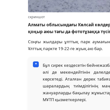
скриншот
Алматы облысындағы Көлсай көлдері
қоңыр аюы тағы да фототұзаққа түсі
Соңғы жылдары ұлттық парк аумағын
Ұлттық паркте 19-22-ге жуық аю бар.
Бұл сирек кездесетін бейнежаз
әлі де мекендейтінін дәлел
көрсетеді. Аталған дерек таби
шаралардың тиімділігінің м
жануарларды бақылау жұмыстары
МҰТП қызметкерлері.