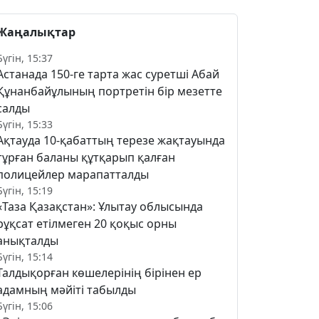
Жаңалықтар
Бүгін, 15:37
Астанада 150-ге тарта жас суретші Абай
Құнанбайұлының портретін бір мезетте
салды
Бүгін, 15:33
Ақтауда 10-қабаттың терезе жақтауында
тұрған баланы құтқарып қалған
полицейлер марапатталды
Бүгін, 15:19
«Таза Қазақстан»: Ұлытау облысында
рұқсат етілмеген 20 қоқыс орны
анықталды
Бүгін, 15:14
Талдықорған көшелерінің бірінен ер
адамның мәйіті табылды
Бүгін, 15:06