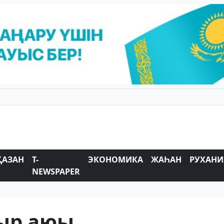
ҚАЗАН
T-
ЭКОНОМИКА
ЖАҺАН
РУХАНИ
NEWSPAPER
ыр аюы