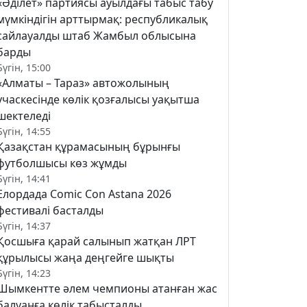
«Әділет» партиясы ауылдағы табыс табу
мүмкіндігін арттырмақ: республикалық
сайлауалды штаб Жамбыл облысына
барды
Бүгін, 15:00
«Алматы – Тараз» автожолының
учаскесінде көлік қозғалысы уақытша
шектеледі
Бүгін, 14:55
Қазақстан құрамасының бұрынғы
футболшысы көз жұмды
Бүгін, 14:41
Елордада Comic Con Astana 2026
фестивалі басталды
Бүгін, 14:37
Қосшыға қарай салынып жатқан ЛРТ
құрылысы жаңа деңгейге шықты
Бүгін, 14:23
Шымкентте әлем чемпионы атанған жас
балуанға көлік табысталды