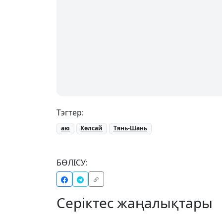
Тэгтер:
аю
Көлсай
Тянь-Шань
БӨЛІСУ:
Серіктес жаңалықтары