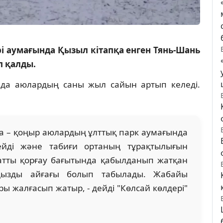
 аумағында Қызыл кітапқа енген Тянь-Шань
п қалды.
да аюлардың саны жыл сайын артып келеді.
ба – қоңыр аюлардың ұлттық парк аумағында
дейді және табиғи ортаның тұрақтылығын
ғатты қорғау бағытында қабылданып жатқан
аңызды айғағы болып табылады. Жабайы
 жалғасып жатыр, - дейді "Көлсай көлдері"