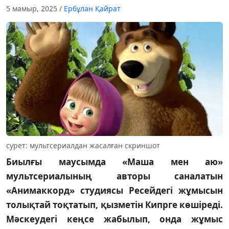
5 мамыр, 2025
/
Ербұлан Қайрат
сурет: мультсериалдан жасалған скриншот
Биылғы маусымда «Маша мен аю»
мультсериалының авторы саналатын
«Анимаккорд» студиясы Ресейдегі жұмысын
толықтай тоқтатып, қызметін Кипрге көшіреді.
Мәскеудегі кеңсе жабылып, онда жұмыс