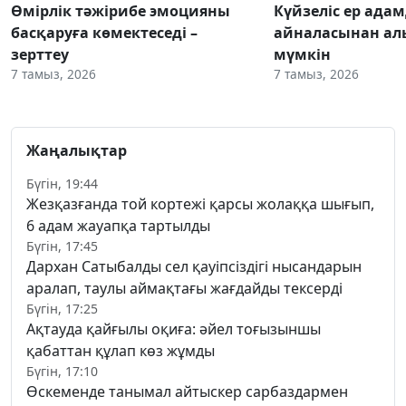
Өмірлік тәжірибе эмоцияны
Күйзеліс ер ада
басқаруға көмектеседі –
айналасынан ал
зерттеу
мүмкін
7 тамыз, 2026
7 тамыз, 2026
Жаңалықтар
Бүгін, 19:44
Жезқазғанда той кортежі қарсы жолаққа шығып,
6 адам жауапқа тартылды
Бүгін, 17:45
Дархан Сатыбалды сел қауіпсіздігі нысандарын
аралап, таулы аймақтағы жағдайды тексерді
Бүгін, 17:25
Ақтауда қайғылы оқиға: әйел тоғызыншы
қабаттан құлап көз жұмды
Бүгін, 17:10
Өскеменде танымал айтыскер сарбаздармен