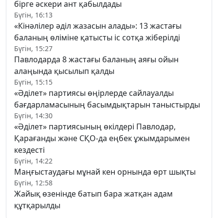
бірге әскери ант қабылдады
Бүгін, 16:13
«Кінәлілер әділ жазасын алады»: 13 жастағы
баланың өліміне қатысты іс сотқа жіберілді
Бүгін, 15:27
Павлодарда 8 жастағы баланың аяғы ойын
алаңында қысылып қалды
Бүгін, 15:15
«Әділет» партиясы өңірлерде сайлауалды
бағдарламасының басымдықтарын таныстырды
Бүгін, 14:30
«Әділет» партиясының өкілдері Павлодар,
Қарағанды және СҚО-да еңбек ұжымдарымен
кездесті
Бүгін, 14:22
Маңғыстаудағы мұнай кен орнында өрт шықты
Бүгін, 12:58
Жайық өзенінде батып бара жатқан адам
құтқарылды