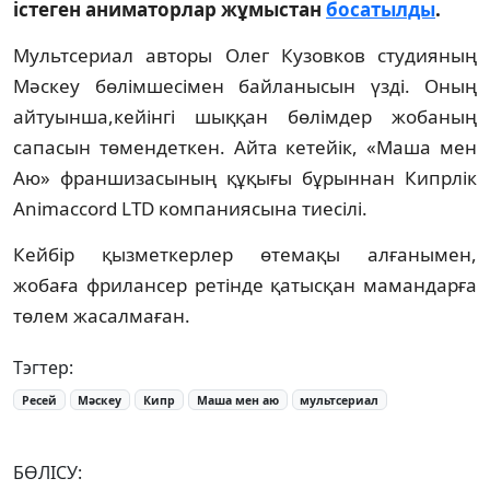
істеген аниматорлар жұмыстан
босатылды
.
Мультсериал авторы Олег Кузовков студияның
Мәскеу бөлімшесімен байланысын үзді. Оның
айтуынша,кейінгі шыққан бөлімдер жобаның
сапасын төмендеткен. Айта кетейік, «Маша мен
Аю» франшизасының құқығы бұрыннан Кипрлік
Animaccord LTD компаниясына тиесілі.
Кейбір қызметкерлер өтемақы алғанымен,
жобаға фрилансер ретінде қатысқан мамандарға
төлем жасалмаған.
Тэгтер:
Ресей
Мәскеу
Кипр
Маша мен аю
мультсериал
БӨЛІСУ: