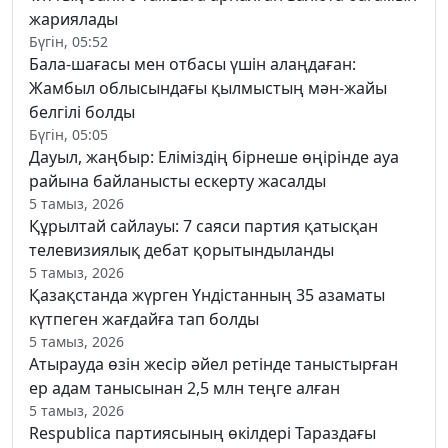
жариялады
Бүгін, 05:52
Бала-шағасы мен отбасы үшін алаңдаған:
Жамбыл облысындағы қылмыстың мән-жайы
белгілі болды
Бүгін, 05:05
Дауыл, жаңбыр: Еліміздің бірнеше өңірінде ауа
райына байланысты ескерту жасалды
5 тамыз, 2026
Құрылтай сайлауы: 7 саяси партия қатысқан
телевизиялық дебат қорытындыланды
5 тамыз, 2026
Қазақстанда жүрген Үндістанның 35 азаматы
күтпеген жағдайға тап болды
5 тамыз, 2026
Атырауда өзін жесір әйел ретінде таныстырған
ер адам танысынан 2,5 млн теңге алған
5 тамыз, 2026
Respublica партиясының өкілдері Тараздағы