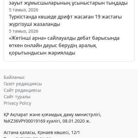
зауыт жұмысшыларының ұсыныстарын тыңдады
5 тамыз, 2026
Түркістанда көшеде дрифт жасаған 19 жастағы
жүргізуші жазаланды
5 тамыз, 2026
«Жетінші арна» сайлауалды дебат барысында
өткен онлайн дауыс берудің аралық
қорытындысын жариялады
Байланыс
Газет редакциясы
Сайт редакциясы
Сайт туралы
Privacy Policy
ҚР Ақпарат және қоғамдық даму министрлігі,
№KZ36VPY00019169 куәлігі, 08.01.2020 ж.
Астана қаласы, Қонаев көшесі, 12/1