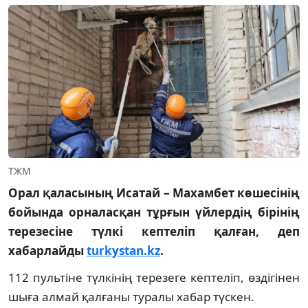
ТЖМ
Орал қаласының Исатай – Махамбет көшесінің
бойында орналасқан тұрғын үйлердің бірінің
терезесіне түлкі кептеліп қалған, деп
хабарлайды
turkystan.kz
.
112 пультіне түлкінің терезеге кептеліп, өздігінен
шыға алмай қалғаны туралы хабар түскен.