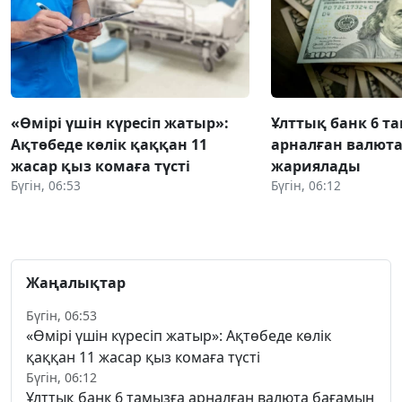
«Өмірі үшін күресіп жатыр»:
Ұлттық банк 6 т
Ақтөбеде көлік қаққан 11
арналған валют
жасар қыз комаға түсті
жариялады
Бүгін, 06:53
Бүгін, 06:12
Жаңалықтар
Бүгін, 06:53
«Өмірі үшін күресіп жатыр»: Ақтөбеде көлік
қаққан 11 жасар қыз комаға түсті
Бүгін, 06:12
Ұлттық банк 6 тамызға арналған валюта бағамын