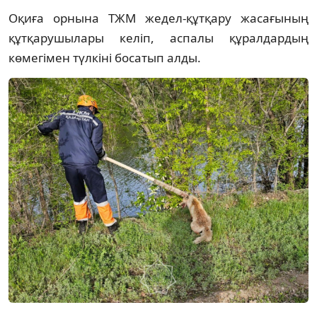
Оқиға орнына ТЖМ жедел-құтқару жасағының
құтқарушылары келіп, аспалы құралдардың
көмегімен түлкіні босатып алды.