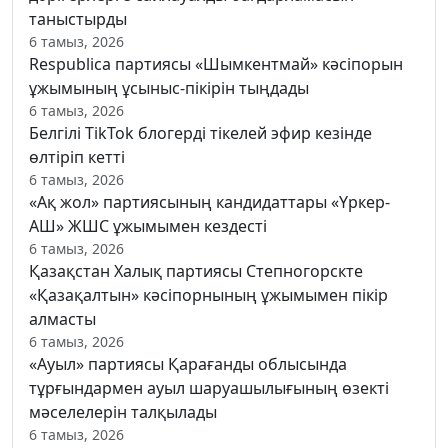
таныстырды
6 тамыз, 2026
Respublica партиясы «Шымкентмай» кәсіпорын
ұжымының ұсыныс-пікірін тыңдады
6 тамыз, 2026
Белгілі TikTok блогерді тікелей эфир кезінде
өлтіріп кетті
6 тамыз, 2026
«Ақ жол» партиясының кандидаттары «Үркер-
АШ» ЖШС ұжымымен кездесті
6 тамыз, 2026
Қазақстан Халық партиясы Степногорскте
«Қазақалтын» кәсіпорнының ұжымымен пікір
алмасты
6 тамыз, 2026
«Ауыл» партиясы Қарағанды облысында
тұрғындармен ауыл шаруашылығының өзекті
мәселелерін талқылады
6 тамыз, 2026