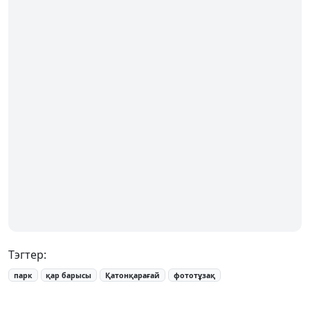
Тэгтер:
парк
қар барысы
Қатонқарағай
фототұзақ