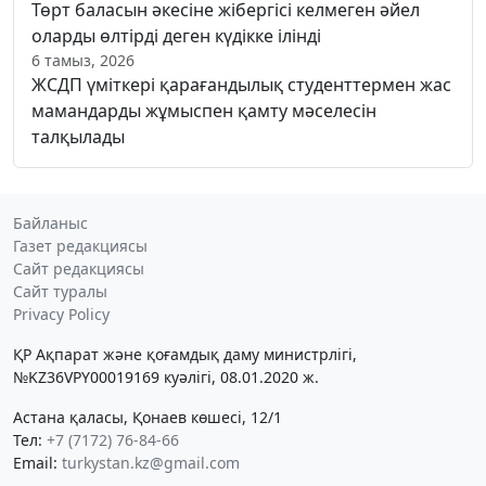
Төрт баласын әкесіне жібергісі келмеген әйел
оларды өлтірді деген күдікке ілінді
6 тамыз, 2026
ЖСДП үміткері қарағандылық студенттермен жас
мамандарды жұмыспен қамту мәселесін
талқылады
Байланыс
Газет редакциясы
Сайт редакциясы
Сайт туралы
Privacy Policy
ҚР Ақпарат және қоғамдық даму министрлігі,
№KZ36VPY00019169 куәлігі, 08.01.2020 ж.
Астана қаласы, Қонаев көшесі, 12/1
Тел:
+7 (7172) 76-84-66
Email:
turkystan.kz@gmail.com