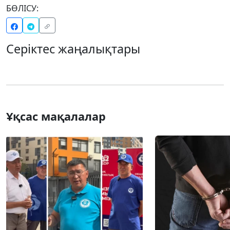
БӨЛІСУ:
Серіктес жаңалықтары
Ұқсас мақалалар