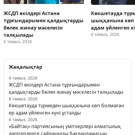
ЖСДП өкілдері Астана
Көкшетауда түр
тұрғындарымен қалдықтарды
шыққанына көп 
бөлек жинау мәселесін
адам үйленген к
6 тамыз, 2026
талқылады
6 тамыз, 2026
Жаңалықтар
6 тамыз, 2026
ЖСДП өкілдері Астана тұрғындарымен
қалдықтарды бөлек жинау мәселесін талқылады
6 тамыз, 2026
Көкшетауда түрмеден шыққанына көп болмаған
ер адам үйленген күні ұсталды
6 тамыз, 2026
«Байтақ» партиясының үміткерлері алматылық
дәрігерлерге сайлауалды бағдарламасын