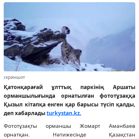
скриншот
Қатонқарағай ұлттық паркінің Аршаты
орманшылығында орнатылған фототұзаққа
Қызыл кітапқа енген қар барысы түсіп қалды,
деп хабарлады
turkystan.kz.
Фототұзақты орманшы Жомарт Аманбаев
орнатқан. Нәтижесінде Қазақстан