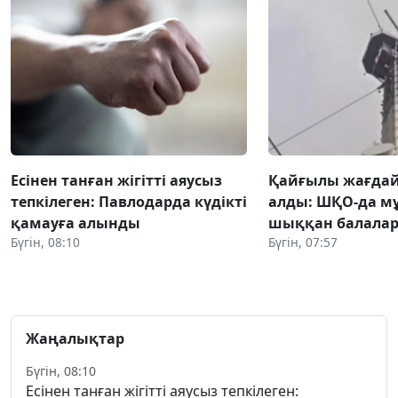
Есінен танған жігітті аяусыз
Қайғылы жағда
тепкілеген: Павлодарда күдікті
алды: ШҚО-да м
қамауға алынды
шыққан балалар
Бүгін, 08:10
Бүгін, 07:57
Жаңалықтар
Бүгін, 08:10
Есінен танған жігітті аяусыз тепкілеген: