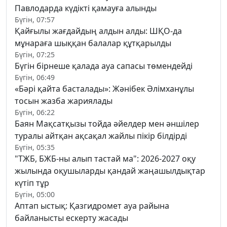
Павлодарда күдікті қамауға алынды
Бүгін, 07:57
Қайғылы жағдайдың алдын алды: ШҚО-да
мұнараға шыққан балалар құтқарылды
Бүгін, 07:25
Бүгін бірнеше қалада ауа сапасы төмендейді
Бүгін, 06:49
«Бәрі қайта басталады»: Жәнібек Әлімханұлы
тосын жазба жариялады
Бүгін, 06:22
Баян Мақсатқызы тойда әйелдер мен әншілер
туралы айтқан ақсақал жайлы пікір білдірді
Бүгін, 05:35
"ТЖБ, БЖБ-ны алып тастай ма": 2026-2027 оқу
жылында оқушыларды қандай жаңашылдықтар
күтіп тұр
Бүгін, 05:00
Аптап ыстық: Қазгидромет ауа райына
байланысты ескерту жасады