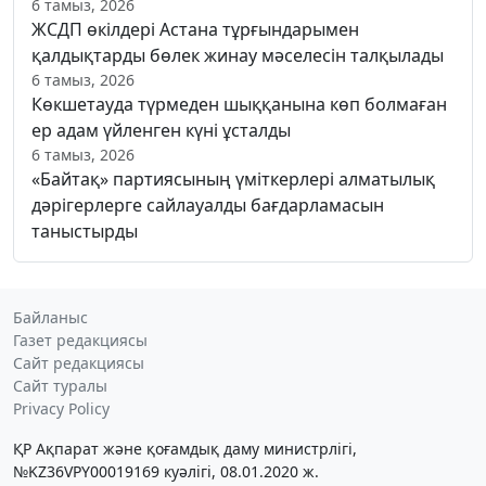
6 тамыз, 2026
ЖСДП өкілдері Астана тұрғындарымен
қалдықтарды бөлек жинау мәселесін талқылады
6 тамыз, 2026
Көкшетауда түрмеден шыққанына көп болмаған
ер адам үйленген күні ұсталды
6 тамыз, 2026
«Байтақ» партиясының үміткерлері алматылық
дәрігерлерге сайлауалды бағдарламасын
таныстырды
Байланыс
Газет редакциясы
Сайт редакциясы
Сайт туралы
Privacy Policy
ҚР Ақпарат және қоғамдық даму министрлігі,
№KZ36VPY00019169 куәлігі, 08.01.2020 ж.