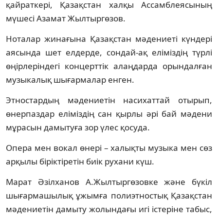
қайраткері, Қазақстан халқы Ассамблеясының
мүшесі Азамат Жылтыргөзов.
Ноталар жинағына Қазақстан мәдениеті күндері
аясында шет елдерде, сондай-ақ еліміздің түрлі
өңірлеріндегі концерттік алаңдарда орындалған
музыкалық шығармалар енген.
Этностардың мәдениетін насихаттай отырып,
өнерпаздар еліміздің сан қырлы әрі бай мәдени
мұрасын дамытуға зор үлес қосуда.
Опера мен вокал өнері – халықты музыка мен сөз
арқылы біріктіретін биік рухани күш.
Марат Әзілханов А.Жылтыргөзовке және бүкіл
шығармашылық ұжымға полиэтностық Қазақстан
мәдениетін дамыту жолындағы игі істеріне табыс,