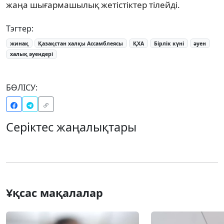
жаңа шығармашылық жетістіктер тілейді.
Тэгтер:
жинақ
Қазақстан халқы Ассамблеясы
ҚХА
Бірлік күні
әуен
халық әуендері
БӨЛІСУ:
Серіктес жаңалықтары
Ұқсас мақалалар