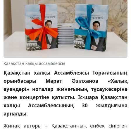
Қазақстан халқы ассамблеясы
Қазақстан халқы Ассамблеясы Төрағасының
орынбасары Марат Әзілханов «Халық
әуендері» ноталар жинағының тұсаукесеріне
және концертіне қатысты. Іс-шара Қазақстан
халқы Ассамблеясының 30 жылдығына
арналды.
Жинақ авторы – Қазақстанның еңбек сіңірген