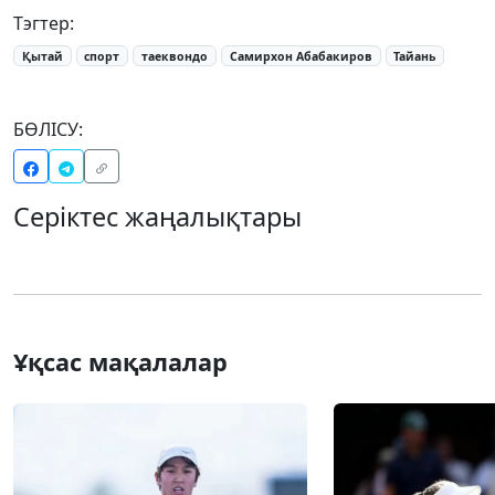
Тэгтер:
Қытай
спорт
таеквондо
Самирхон Абабакиров
Тайань
БӨЛІСУ:
Серіктес жаңалықтары
Ұқсас мақалалар