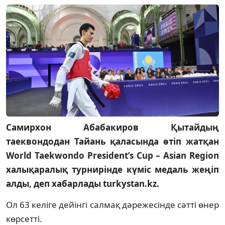
Самирхон Абабакиров Қытайдың
таеквондодан Тайань қаласында өтіп жатқан
World Taekwondo President’s Cup – Asian Region
халықаралық турнирінде күміс медаль жеңіп
алды, деп хабарлады turkystan.kz.
Ол 63 келіге дейінгі салмақ дәрежесінде сәтті өнер
көрсетті.