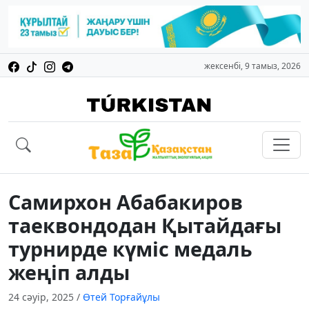
жексенбі, 9 тамыз, 2026
Самирхон Абабакиров
таеквондодан Қытайдағы
турнирде күміс медаль
жеңіп алды
24 сәуір, 2025
/
Өтей Торғайұлы