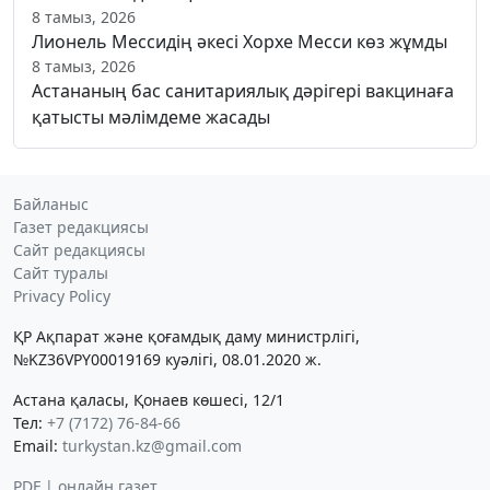
8 тамыз, 2026
Лионель Мессидің әкесі Хорхе Месси көз жұмды
8 тамыз, 2026
Астананың бас санитариялық дәрігері вакцинаға
қатысты мәлімдеме жасады
Байланыс
Газет редакциясы
Сайт редакциясы
Сайт туралы
Privacy Policy
ҚР Ақпарат және қоғамдық даму министрлігі,
№KZ36VPY00019169 куәлігі, 08.01.2020 ж.
Астана қаласы, Қонаев көшесі, 12/1
Тел:
+7 (7172) 76-84-66
Email:
turkystan.kz@gmail.com
PDF | онлайн газет