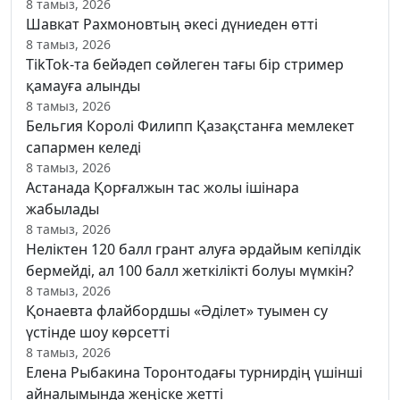
8 тамыз, 2026
Шавкат Рахмоновтың әкесі дүниеден өтті
8 тамыз, 2026
TikTok-та бейәдеп сөйлеген тағы бір стример
қамауға алынды
8 тамыз, 2026
Бельгия Королі Филипп Қазақстанға мемлекет
сапармен келеді
8 тамыз, 2026
Астанада Қорғалжын тас жолы ішінара
жабылады
8 тамыз, 2026
Неліктен 120 балл грант алуға әрдайым кепілдік
бермейді, ал 100 балл жеткілікті болуы мүмкін?
8 тамыз, 2026
Қонаевта флайбордшы «Әділет» туымен су
үстінде шоу көрсетті
8 тамыз, 2026
Елена Рыбакина Торонтодағы турнирдің үшінші
айналымында жеңіске жетті