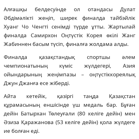
Алғашқы белдесуінде ол отандасы Дулат
Әбдімәлікті жеңіп, ширек финалда тайбэйлік
Хуанг Чо Ченгті сенімді түрде ұтты. Жартылай
финалда Самирхон Оңтүстік Корея өкілі Жанг
Жабиннен басым түсіп, финалға жолдама алды.
Финалда қазақстандық спортшы әлем
чемпионатының күміс жүлдегері, Азия
ойындарының жеңімпазы – оңтүстіккореялық
Джун Джанға есе жіберді.
Айта кетейік, қазіргі таңда Қазақстан
құрамасының еншісінде үш медаль бар. Бұған
дейін Батырхан Төлеуғали (80 келіге дейін) мен
Әзиза Қаражанова (53 келіге дейін) қола жүлдеге
ие болған еді.