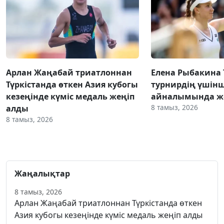
Арлан Жаңабай триатлоннан
Елена Рыбакина
Түркістанда өткен Азия кубогы
турнирдің үшінш
кезеңінде күміс медаль жеңіп
айналымында же
8 тамыз, 2026
алды
8 тамыз, 2026
Жаңалықтар
8 тамыз, 2026
Арлан Жаңабай триатлоннан Түркістанда өткен
Азия кубогы кезеңінде күміс медаль жеңіп алды