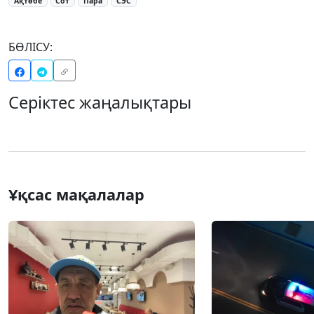
Ақтөбе
Сот
Пара
СЭС
БӨЛІСУ:
Серіктес жаңалықтары
Ұқсас мақалалар