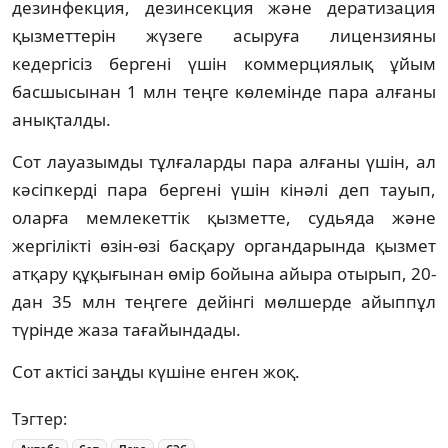
дезинфекция, дезинсекция және дератизация
қызметтерін жүзеге асыруға лицензияны
кедергісіз бергені үшін коммерциялық ұйым
басшысынан 1 млн теңге көлемінде пара алғаны
анықталды.
Сот лауазымды тұлғаларды пара алғаны үшін, ал
кәсіпкерді пара бергені үшін кінәлі деп тауып,
оларға мемлекеттік қызметте, судьяда және
жергілікті өзін-өзі басқару органдарында қызмет
атқару құқығынан өмір бойына айыра отырып, 20-
дан 35 млн теңгеге дейінгі мөлшерде айыппұл
түрінде жаза тағайындады.
Сот актісі заңды күшіне енген жоқ.
Тэгтер: