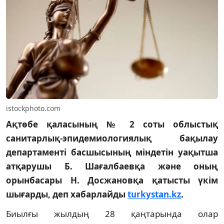
istockphoto.com
Ақтөбе қаласының № 2 соты облыстық
санитарлық-эпидемиологиялық бақылау
департаменті басшысының міндетін уақытша
атқарушы Б. Шағалбаевқа және оның
орынбасары Н. Досжановқа қатысты үкім
шығарды, деп хабарлайды
turkystan.kz
.
Биылғы жылдың 28 қаңтарында олар