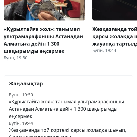
«Құрылтайға жол»: танымал
Жезқазғанда той
ультрамарафоншы Астанадан
қарсы жолаққа 
Алматыға дейін 1 300
жауапқа тартыл
Бүгін, 19:44
шақырымды еңсермек
Бүгін, 19:50
Жаңалықтар
Бүгін, 19:50
«Құрылтайға жол»: танымал ультрамарафоншы
Астанадан Алматыға дейін 1 300 шақырымды
еңсермек
Бүгін, 19:44
Жезқазғанда той кортежі қарсы жолаққа шығып,