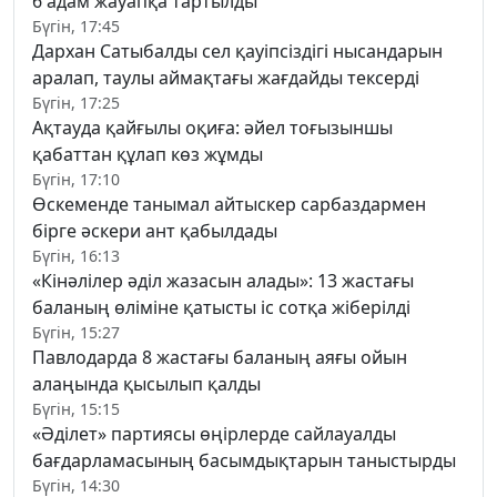
6 адам жауапқа тартылды
Бүгін, 17:45
Дархан Сатыбалды сел қауіпсіздігі нысандарын
аралап, таулы аймақтағы жағдайды тексерді
Бүгін, 17:25
Ақтауда қайғылы оқиға: әйел тоғызыншы
қабаттан құлап көз жұмды
Бүгін, 17:10
Өскеменде танымал айтыскер сарбаздармен
бірге әскери ант қабылдады
Бүгін, 16:13
«Кінәлілер әділ жазасын алады»: 13 жастағы
баланың өліміне қатысты іс сотқа жіберілді
Бүгін, 15:27
Павлодарда 8 жастағы баланың аяғы ойын
алаңында қысылып қалды
Бүгін, 15:15
«Әділет» партиясы өңірлерде сайлауалды
бағдарламасының басымдықтарын таныстырды
Бүгін, 14:30