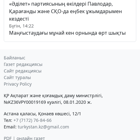
«Әділет» партиясының өкілдері Павлодар,
Қарағанды және СҚО-да еңбек ұжымдарымен
кездесті
Бүгін, 14:22
Маңғыстаудағы мұнай кен орнында өрт шықты
Байланыс
Газет редакциясы
Сайт редакциясы
Сайт туралы
Privacy Policy
ҚР Ақпарат және қоғамдық даму министрлігі,
№KZ36VPY00019169 куәлігі, 08.01.2020 ж.
Астана қаласы, Қонаев көшесі, 12/1
Тел:
+7 (7172) 76-84-66
Email:
turkystan.kz@gmail.com
PDF | онлайн газет