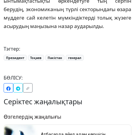
ынтымақтастықты өркендетуге тың серпін
берудің, экономиканың түрлі секторындағы өзара
мүддеге сай келетін мүмкіндіктерді толық жүзеге
асырудың маңызына назар аударылды.
Тэгтер:
Президент
Тоқаев
Пәкістан
генерал
БӨЛІСУ:
Серіктес жаңалықтары