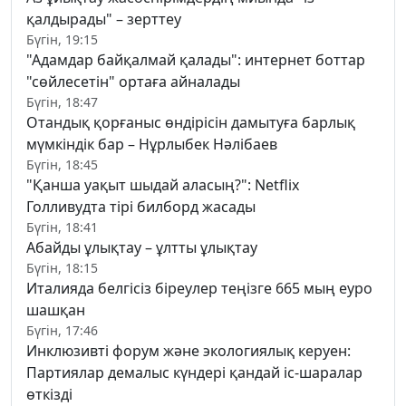
қалдырады" – зерттеу
Бүгін, 19:15
"Адамдар байқалмай қалады": интернет боттар
"сөйлесетін" ортаға айналады
Бүгін, 18:47
Отандық қорғаныс өндірісін дамытуға барлық
мүмкіндік бар – Нұрлыбек Нәлібаев
Бүгін, 18:45
"Қанша уақыт шыдай аласың?": Netflix
Голливудта тірі билборд жасады
Бүгін, 18:41
Абайды ұлықтау – ұлтты ұлықтау
Бүгін, 18:15
Италияда белгісіз біреулер теңізге 665 мың еуро
шашқан
Бүгін, 17:46
Инклюзивті форум және экологиялық керуен:
Партиялар демалыс күндері қандай іс-шаралар
өткізді