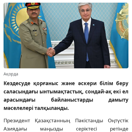
Ақорда
Кездесуде қорғаныс және әскери білім беру
саласындағы ынтымақтастық, сондай-ақ екі ел
арасындағы байланыстарды дамыту
мәселелері талқыланды.
Президент Қазақстанның Пәкістанды Оңтүстік
Азиядағы маңызды серіктесі ретінде