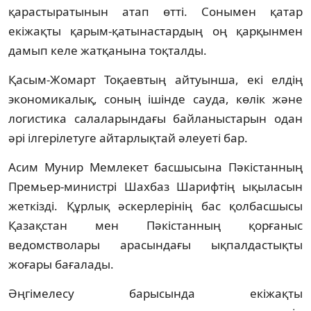
қарастыратынын атап өтті. Сонымен қатар
екіжақты қарым-қатынастардың оң қарқынмен
дамып келе жатқанына тоқталды.
Қасым-Жомарт Тоқаевтың айтуынша, екі елдің
экономикалық, соның ішінде сауда, көлік және
логистика салаларындағы байланыстарын одан
әрі ілгерілетуге айтарлықтай әлеуеті бар.
Асим Мунир Мемлекет басшысына Пәкістанның
Премьер-министрі Шахбаз Шарифтің ықыласын
жеткізді. Құрлық әскерлерінің бас қолбасшысы
Қазақстан мен Пәкістанның қорғаныс
ведомстволары арасындағы ықпалдастықты
жоғары бағалады.
Әңгімелесу барысында екіжақты