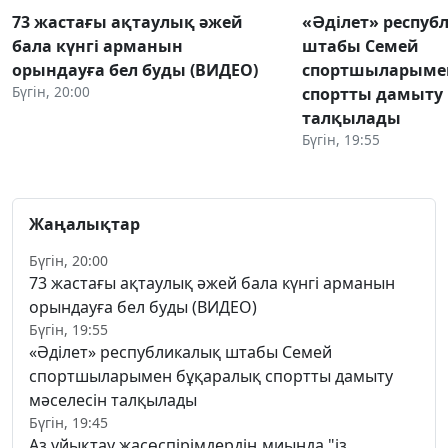
73 жастағы ақтаулық әжей
«Әділет» респуб
бала күнгі арманын
штабы Семей
орындауға бел буды (ВИДЕО)
спортшыларыме
Бүгін, 20:00
спортты дамыту 
талқылады
Бүгін, 19:55
Жаңалықтар
Бүгін, 20:00
73 жастағы ақтаулық әжей бала күнгі арманын
орындауға бел буды (ВИДЕО)
Бүгін, 19:55
«Әділет» республикалық штабы Семей
спортшыларымен бұқаралық спортты дамыту
мәселесін талқылады
Бүгін, 19:45
Аз ұйықтау жасөспірімдердің миында "із