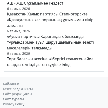
АШ» ЖШС ұжымымен кездесті
6 тамыз, 2026
Қазақстан Халық партиясы Степногорскте
«Қазақалтын» кәсіпорнының ұжымымен пікір
алмасты
6 тамыз, 2026
«Ауыл» партиясы Қарағанды облысында
тұрғындармен ауыл шаруашылығының өзекті
мәселелерін талқылады
6 тамыз, 2026
Төрт баласын әкесіне жібергісі келмеген әйел
оларды өлтірді деген күдікке ілінді
Байланыс
Газет редакциясы
Сайт редакциясы
Сайт туралы
Privacy Policy