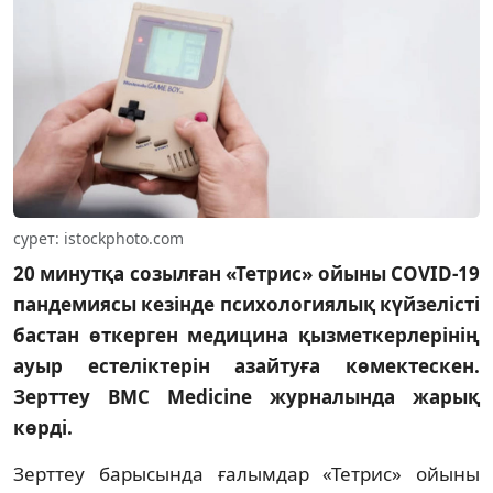
сурет: istockphoto.com
20 минутқа созылған «Тетрис» ойыны COVID-19
пандемиясы кезінде психологиялық күйзелісті
бастан өткерген медицина қызметкерлерінің
ауыр естеліктерін азайтуға көмектескен.
Зерттеу BMC Medicine журналында жарық
көрді.
Зерттеу барысында ғалымдар «Тетрис» ойыны