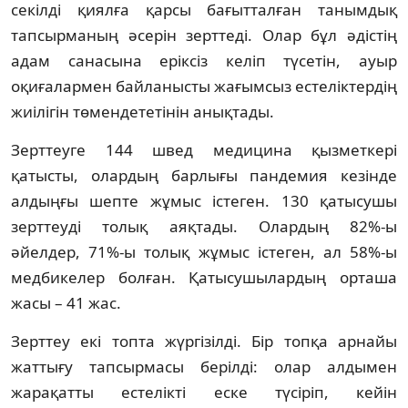
секілді қиялға қарсы бағытталған танымдық
тапсырманың әсерін зерттеді. Олар бұл әдістің
адам санасына еріксіз келіп түсетін, ауыр
оқиғалармен байланысты жағымсыз естеліктердің
жиілігін төмендететінін анықтады.
Зерттеуге 144 швед медицина қызметкері
қатысты, олардың барлығы пандемия кезінде
алдыңғы шепте жұмыс істеген. 130 қатысушы
зерттеуді толық аяқтады. Олардың 82%-ы
әйелдер, 71%-ы толық жұмыс істеген, ал 58%-ы
медбикелер болған. Қатысушылардың орташа
жасы – 41 жас.
Зерттеу екі топта жүргізілді. Бір топқа арнайы
жаттығу тапсырмасы берілді: олар алдымен
жарақатты естелікті еске түсіріп, кейін