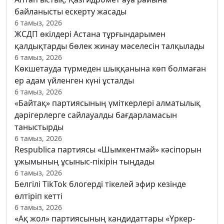
байланысты ескерту жасады
6 тамыз, 2026
ЖСДП өкілдері Астана тұрғындарымен
қалдықтарды бөлек жинау мәселесін талқылады
6 тамыз, 2026
Көкшетауда түрмеден шыққанына көп болмаған
ер адам үйленген күні ұсталды
6 тамыз, 2026
«Байтақ» партиясының үміткерлері алматылық
дәрігерлерге сайлауалды бағдарламасын
таныстырды
6 тамыз, 2026
Respublica партиясы «Шымкентмай» кәсіпорын
ұжымының ұсыныс-пікірін тыңдады
6 тамыз, 2026
Белгілі TikTok блогерді тікелей эфир кезінде
өлтіріп кетті
6 тамыз, 2026
«Ақ жол» партиясының кандидаттары «Үркер-