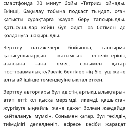
смартфонда 20 минут бойы «Тетрис» ойнады.
Екінші, бақылау тобына подкаст тыңдап, оған
қатысты сұрақтарға жауап беру тапсырылды.
Қатысушылар кейін бұл әдісті өз бетімен де
қолдануға шақырылды.
Зерттеу нәтижелері бойынша, тапсырма
қатысушылардың жағымсыз естеліктерінің
азаюына ғана емес, сонымен қатар
посттравмалық күйзеліс белгілерінің бір, үш және
алты ай ішінде төмендеуіне ықпал еткен.
Зерттеу авторлары бұл әдістің артықшылықтарын
атап өтті: ол қысқа мерзімді, икемді, қашықтан
жүргізуге ыңғайлы және қажет болған жағдайда
қайталануы мүмкін. Сонымен қатар, бұл тәсілдің
тиімділігі дәлелденіп, әсіресе кәсіби жарақат