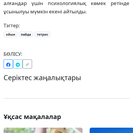
алғандар үшін психологиялық көмек ретінде
ұсынылуы мүмкін екені айтылды.
Тэгтер:
ойын
пайда
тетрис
БӨЛІСУ:
Серіктес жаңалықтары
Ұқсас мақалалар