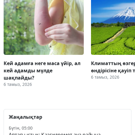
Кей адамға неге маса үйір, ал
Климаттың өзгер
кей адамды мүлде
өндірісіне қауіп 
6 тамыз, 2026
шақпайды?
6 тамыз, 2026
Жаңалықтар
Бүгін, 05:00
Аптап ыстық: Қазгидромет ауа райына