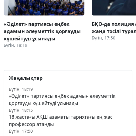
«Әділет» партиясы еңбек
БҚО-да полиция
адамын әлеуметтік қорғауды
жаңа тәсілі тура
Бүгін, 17:50
күшейтуді ұсынады
Бүгін, 18:19
Жаңалықтар
Бүгін, 18:19
«Әділет» партиясы еңбек адамын әлеуметтік
қорғауды күшейтуді ұсынады
Бүгін, 18:15
18 жастағы АҚШ азаматы тарихтағы ең жас
профессор атанды
Бүгін, 17:50