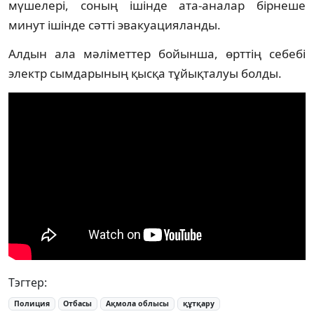
мүшелері, соның ішінде ата-аналар бірнеше
минут ішінде сәтті эвакуацияланды.
Алдын ала мәліметтер бойынша, өрттің себебі
электр сымдарының қысқа тұйықталуы болды.
Тэгтер:
Полиция
Отбасы
Ақмола облысы
құтқару