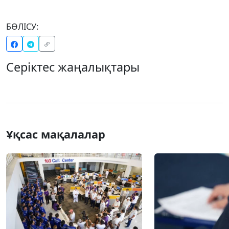
БӨЛІСУ:
Серіктес жаңалықтары
Ұқсас мақалалар