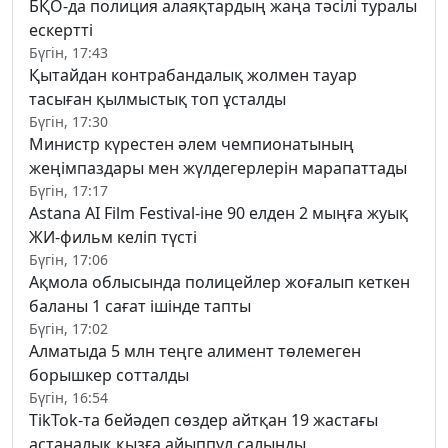
БҚО-да полиция алаяқтардың жаңа тәсілі туралы
ескертті
Бүгін, 17:43
Қытайдан контрабандалық жолмен тауар
тасыған қылмыстық топ ұсталды
Бүгін, 17:30
Министр күрестен әлем чемпионатының
жеңімпаздары мен жүлдегерлерін марапаттады
Бүгін, 17:17
Astana AI Film Festival-іне 90 елден 2 мыңға жуық
ЖИ-фильм келіп түсті
Бүгін, 17:06
Ақмола облысында полицейлер жоғалып кеткен
баланы 1 сағат ішінде тапты
Бүгін, 17:02
Алматыда 5 млн теңге алимент төлемеген
борышкер сотталды
Бүгін, 16:54
TikTok-та бейәдеп сөздер айтқан 19 жастағы
астаналық қызға айыппұл салынды