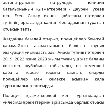
автопатрульінің патрульдік полиция
батальонының қызметкерлері - Дәурен Түкеев
пен Есен Сапар екінші қабаттағы пәтерден
түтіннің ортасында қалған бес адамнан тұратын
отбасын тапты.
Жағдайды бағалай отырып, полицейлер бей-жай
қарамайтын азаматтармен бірлесіп шұғыл
эвакуация ұйымдастырды. Анасы түтінді пәтерден
2019, 2022 және 2023 жылы туған үш жас баланы
кезекпен жұбайына табыстады, ол төмендегі
қабатта терезе торына шығып, оларды
полицейлер мен көмекке асыққан қала
тұрғындарына тапсырды.
Полиция қызметкерлері мен тұрғындардың
үйлесімді әрекеттерінің арқасында барлық отбасы