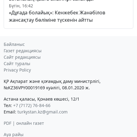
Бүгін, 16:42
«Дұғада болайық»: Кенжебек Жанәбілов
жансақтау бөліміне түскенін айтты
Байланыс
Газет редакциясы
Сайт редакциясы
Сайт туралы
Privacy Policy
ҚР Ақпарат және қоғамдық даму министрлігі,
№KZ36VPY00019169 куәлігі, 08.01.2020 ж.
Астана қаласы, Қонаев көшесі, 12/1
Тел:
+7 (7172) 76-84-66
Email:
turkystan.kz@gmail.com
PDF | онлайн газет
Ауа райы