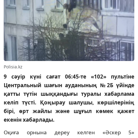
Polisia.kz
9 сәуір күні сағат 06:45-те «102» пультіне
Центральный шағын ауданының №2Б үйінде
қатты түтін шыққандығы туралы хабарлама
келіп түсті. Қоңырау шалушы, көршілерінің
бірі, өрт жайлы және шұғыл көмек қажет
екенін хабарлады.
Оқиға орнына дереу келген «Әскер 5»