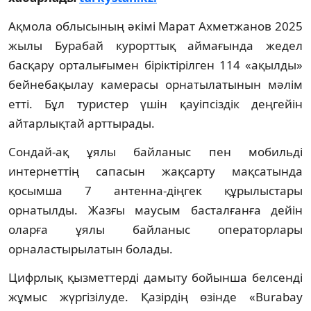
Ақмола облысының әкімі Марат Ахметжанов 2025
жылы Бурабай курорттық аймағында жедел
басқару орталығымен біріктірілген 114 «ақылды»
бейнебақылау камерасы орнатылатынын мәлім
етті. Бұл туристер үшін қауіпсіздік деңгейін
айтарлықтай арттырады.
Сондай-ақ ұялы байланыс пен мобильді
интернеттің сапасын жақсарту мақсатында
қосымша 7 антенна-діңгек құрылыстары
орнатылды. Жазғы маусым басталғанға дейін
оларға ұялы байланыс операторлары
орналастырылатын болады.
Цифрлық қызметтерді дамыту бойынша белсенді
жұмыс жүргізілуде. Қазірдің өзінде «Burabay