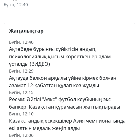
Бүгін, 12:40
Жаңалықтар
Бүгін, 12:40
Ақтөбеде бұрынғы сүйіктісін аңдып,
психологиялық қысым көрсеткен ер адам
ұсталды (ВИДЕО)
Бүгін, 12:29
Ақтауда балкон арқылы үйіне кірмек болған
азамат 12-қабаттан құлап көз жұмды
Бүгін, 12:15
Ресми: Әйгілі "Аякс" футбол клубының экс
бапкері Қазақстан құрамасын жаттықтырады
Бүгін, 12:10
Қазақстандық ескекшілер Азия чемпионатында
екі алтын медаль жеңіп алды
Бүгін, 12:06