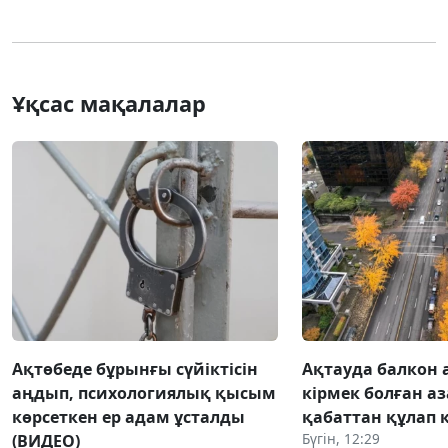
Ұқсас мақалалар
Ақтөбеде бұрынғы сүйіктісін
Ақтауда балкон 
аңдып, психологиялық қысым
кірмек болған аз
көрсеткен ер адам ұсталды
қабаттан құлап 
Бүгін, 12:29
(ВИДЕО)