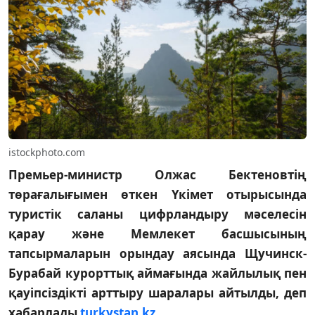
istockphoto.com
Премьер-министр Олжас Бектеновтің
төрағалығымен өткен Үкімет отырысында
туристік саланы цифрландыру мәселесін
қарау және Мемлекет басшысының
тапсырмаларын орындау аясында Щучинск-
Бурабай курорттық аймағында жайлылық пен
қауіпсіздікті арттыру шаралары айтылды, деп
хабарлады
turkystan.kz.