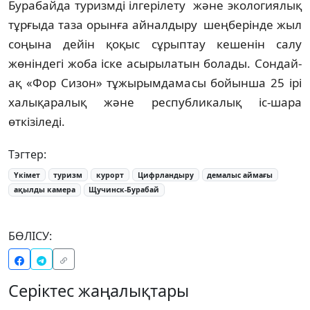
Бурабайда туризмді ілгерілету және экологиялық
тұрғыда таза орынға айналдыру шеңберінде жыл
соңына дейін қоқыс сұрыптау кешенін салу
жөніндегі жоба іске асырылатын болады. Сондай-
ақ «Фор Сизон» тұжырымдамасы бойынша 25 ірі
халықаралық және республикалық іс-шара
өткізіледі.
Тэгтер:
Үкімет
туризм
курорт
Цифрландыру
демалыс аймағы
ақылды камера
Щучинск-Бурабай
БӨЛІСУ:
Серіктес жаңалықтары