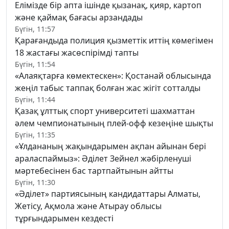
Елімізде бір апта ішінде қызанақ, қияр, картоп
және қаймақ бағасы арзандады
Бүгін, 11:57
Қарағандыда полиция қызметтік иттің көмегімен
18 жастағы жасөспірімді тапты
Бүгін, 11:54
«Алаяқтарға көмектескен»: Қостанай облысында
жеңіл табыс таппақ болған жас жігіт сотталды
Бүгін, 11:44
Қазақ ұлттық спорт университеті шахматтан
әлем чемпионатының плей-офф кезеңіне шықты
Бүгін, 11:35
«Ұлдананың жақындарымен ақпан айынан бері
араласпаймыз»: Әділет Зейнел жәбірленуші
мәртебесінен бас тартпайтынын айтты
Бүгін, 11:30
«Әділет» партиясының кандидаттары Алматы,
Жетісу, Ақмола және Атырау облысы
тұрғындарымен кездесті