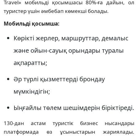
Travel» мобильді қосымшасы 80%-ға дайын, ол
туристер үшін әмбебап көмекші болады.
Мобильді қосымша:
Көрікті жерлер, маршруттар, демалыс
және ойын-сауық орындары туралы
ақпаратты;
Әр түрлі қызметтерді брондау
мүмкіндігін;
Ыңғайлы төлем шешімдерін біріктіреді.
130-дан астам туристік бизнес нысандары
платформада өз ұсыныстарын жариялады.