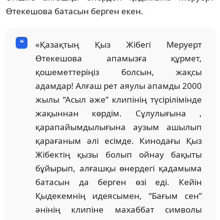
Өтекешова батасын берген екен.
«Қазақтың Қыз Жібегі Меруерт
Өтекешова апамызға құрмет,
қошеметтеріңіз болсын, жақсы
адамдар! Алғаш рет аяулы апамды 2000
жылы “Асыл әже” клипінің түсірілімінде
жақыннан көрдім. Сұлулығына ,
қарапайымдылығына аузым ашылып
қарағаным әлі есімде. Кинодағы Қыз
Жібектің қызы болып ойнау бақыты
бұйырып, алғашқы өнердегі қадамыма
батасын да берген өзі еді. Кейін
Қыдекемнің идеясымен, “Бағым сен”
әнінің клипіне махаббат символы