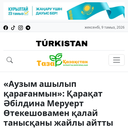
жексенбі, 9 тамыз, 2026
«Аузым ашылып
қарағанмын»: Қарақат
Әбілдина Меруерт
Өтекешовамен қалай
танысқаны жайлы айтты