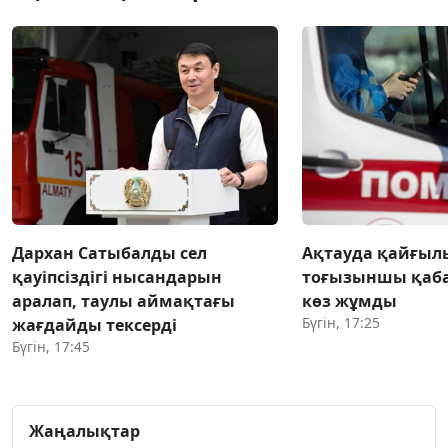
Дархан Сатыбалды сел
Ақтауда қайғылы
қауіпсіздігі нысандарын
тоғызыншы қаба
аралап, таулы аймақтағы
көз жұмды
Бүгін, 17:25
жағдайды тексерді
Бүгін, 17:45
Жаңалықтар