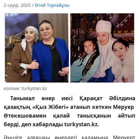
2 сәуір, 2025
/
Өтей Торғайұлы
коллаж: turkystan.kz
Танымал өнер иесі Қарақат Әбілдина
қазақтың «Қыз Жібегі» атанып кеткен Меруер
Өтекешовамен қалай танысқанын айтып
берді, деп хабарлады turkystan.kz.
Әншіге алғашқы өнердегі қадамына Меруерт