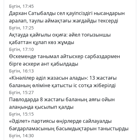
Бүгін, 17:45
Дархан Сатыбалды сел қауіпсіздігі нысандарын
аралап, таулы аймақтағы жағдайды тексерді
Бүгін, 17:25
Ақтауда қайғылы оқиға: әйел тоғызыншы
қабаттан құлап көз жұмды
Бүгін, 17:10
Өскеменде танымал айтыскер сарбаздармен
бірге әскери ант қабылдады
Бүгін, 16:13
«Кінәлілер әділ жазасын алады»: 13 жастағы
баланың өліміне қатысты іс сотқа жіберілді
Бүгін, 15:27
Павлодарда 8 жастағы баланың аяғы ойын
алаңында қысылып қалды
Бүгін, 15:15
«Әділет» партиясы өңірлерде сайлауалды
бағдарламасының басымдықтарын таныстырды
Бүгін, 14:30