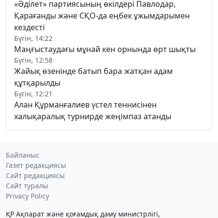
«Әділет» партиясының өкілдері Павлодар,
Қарағанды және СҚО-да еңбек ұжымдарымен
кездесті
Бүгін, 14:22
Маңғыстаудағы мұнай кен орнында өрт шықты
Бүгін, 12:58
Жайық өзенінде батып бара жатқан адам
құтқарылды
Бүгін, 12:21
Алан Құрманғалиев үстел теннисінен
халықаралық турнирде жеңімпаз атанды
Байланыс
Газет редакциясы
Сайт редакциясы
Сайт туралы
Privacy Policy
ҚР Ақпарат және қоғамдық даму министрлігі,