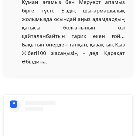
Құман ағамыз бен Меруерт апамыз
бірге түсті. Біздің шығармашылық
жолымызда осындай аңыз адамдардың
қатысы болғанының өзі
қайталанбайтын тарих екен ғой...
Бақытын өнерден тапқан, қазақтың Қыз
Жібегі100 жасаңыз!», - деді Қарақат
Әбілдина.