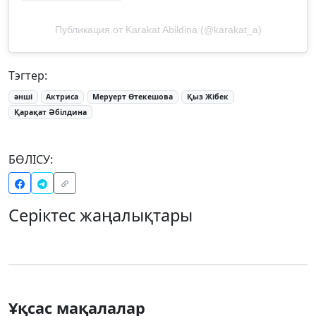
Публикация от Karakat Abildina (@karakat_a)
Тэгтер:
әнші
Актриса
Меруерт Өтекешова
Қыз Жібек
Қарақат Әбілдина
БӨЛІСУ:
Серіктес жаңалықтары
Ұқсас мақалалар