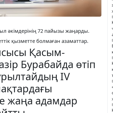
ыл әкімдерінің 72 пайызы жаңарды.
ттік қызметте болмаған азаматтар.
сысы Қасым-
азір Бурабайда өтіп
ұрылтайдың IV
ақтардағы
е жаңа адамдар
айтты.