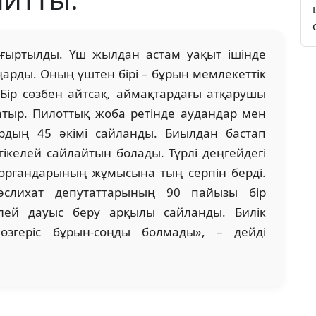
аңғыртылды. Үш жылдан астам уақыт ішінде
ңарды. Оның үштен бірі – бұрын мемлекеттік
Бір сөзбен айтсақ, аймақтардағы атқарушы
атыр. Пилоттық жоба ретінде аудандар мен
рдың 45 әкімі сайланды. Биылдан бастап
тікелей сайлайтын болады. Түрлі деңгейдегі
 органдарының жұмысына тың серпін берді.
слихат депутаттарының 90 пайызы бір
елей дауыс беру арқылы сайланды. Билік
згеріс бұрын-соңды болмады», – дейді