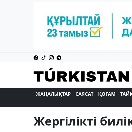
ЖАҢАЛЫҚТАР
САЯСАТ
ҚОҒАМ
ТАЙ
Жергілікті билі