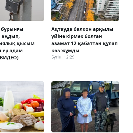
 бұрынғы
Ақтауда балкон арқылы
н аңдып,
үйіне кірмек болған
гиялық қысым
азамат 12-қабаттан құлап
н ер адам
көз жұмды
Бүгін, 12:29
(ВИДЕО)