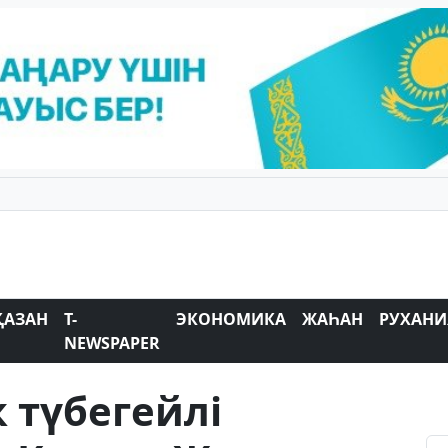
ҚАЗАН
T-
ЭКОНОМИКА
ЖАҺАН
РУХАНИ
NEWSPAPER
к түбегейлі