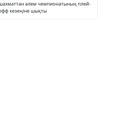
шахматтан әлем чемпионатының плей-
офф кезеңіне шықты