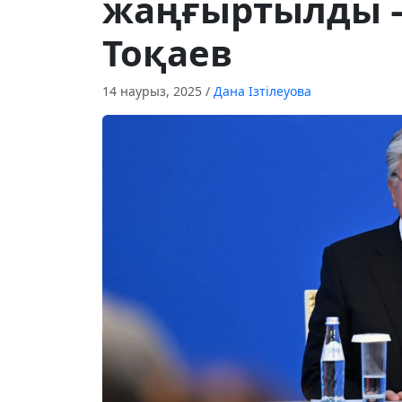
жаңғыртылды 
Тоқаев
14 наурыз, 2025
/
Дана Ізтілеуова