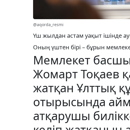
@aqorda_resmi
Үш жылдан астам уақыт ішінде ау
Оның үштен бірі – бұрын мемлеке
Мемлекет басшы
Жомарт Тоқаев қ
жатқан Ұлттық қ
отырысында айм
атқарушы билікк
келіп жатқанын 