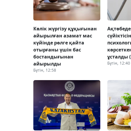
Көлік жүргізу құқығынан
Ақтөбеде
айырылған азамат мас
сүйіктісі
күйінде рөлге қайта
психоло
отырғаны үшін бас
көрсетке
бостандығынан
ұсталды 
Бүгін, 12:40
айырылды
Бүгін, 12:58