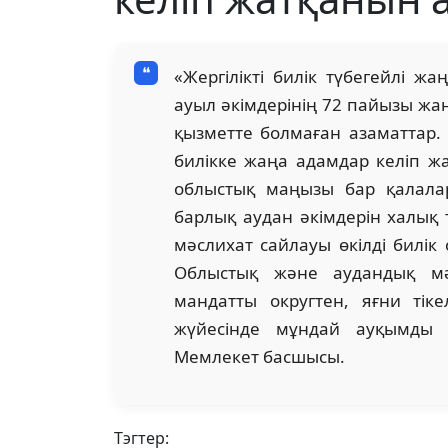
«Жергілікті билік түбегейлі ж
ауыл әкімдерінің 72 пайызы жа
қызметте болмаған азаматтар. 
билікке жаңа адамдар келіп ж
облыстық маңызы бар қалала
барлық аудан әкімдерін халық 
мәслихат сайлауы өкілді билік
Облыстық және аудандық мә
мандатты округтен, яғни тік
жүйесінде мұндай ауқымды ө
Мемлекет басшысы.
Тэгтер: