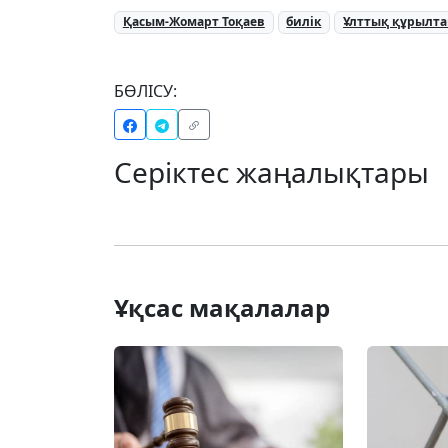
Қасым-Жомарт Тоқаев
билік
Ұлттық құрылт
БӨЛІСУ:
Серіктес жаңалықтары
Ұқсас мақалалар