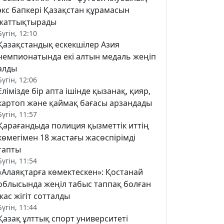
экс бапкері Қазақстан құрамасын
жаттықтырады
Бүгін, 12:10
Қазақстандық ескекшілер Азия
чемпионатында екі алтын медаль жеңіп
алды
Бүгін, 12:06
Елімізде бір апта ішінде қызанақ, қияр,
картоп және қаймақ бағасы арзандады
Бүгін, 11:57
Қарағандыда полиция қызметтік иттің
көмегімен 18 жастағы жасөспірімді
тапты
Бүгін, 11:54
«Алаяқтарға көмектескен»: Қостанай
облысында жеңіл табыс таппақ болған
жас жігіт сотталды
Бүгін, 11:44
Қазақ ұлттық спорт университеті