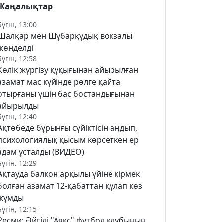
Жаңалықтар
Бүгін, 13:00
Шалқар мен Шұбарқұдық вокзалы
жөнделді
Бүгін, 12:58
Көлік жүргізу құқығынан айырылған
азамат мас күйінде рөлге қайта
отырғаны үшін бас бостандығынан
айырылды
Бүгін, 12:40
Ақтөбеде бұрынғы сүйіктісін аңдып,
психологиялық қысым көрсеткен ер
адам ұсталды (ВИДЕО)
Бүгін, 12:29
Ақтауда балкон арқылы үйіне кірмек
болған азамат 12-қабаттан құлап көз
жұмды
Бүгін, 12:15
Ресми: Әйгілі "Аякс" футбол клубының